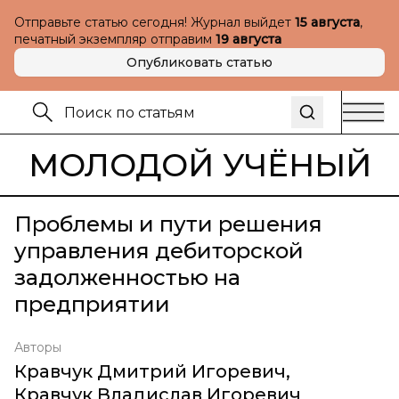
Отправьте статью сегодня! Журнал выйдет
15 августа
,
печатный экземпляр отправим
19 августа
Опубликовать статью
МОЛОДОЙ УЧЁНЫЙ
Проблемы и пути решения
управления дебиторской
задолженностью на
предприятии
Авторы
Кравчук Дмитрий Игоревич
,
Кравчук Владислав Игоревич