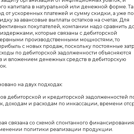
а защиту организации от инфляционных убыток, и
о капитала в натуральной или денежной форме. Та
 от ускоренных платежей и сумму скидки, а уже по
идку за авансовые выплаты остатков на счетах. Для
ктивных покупателей, компании надо сравнить до
издержками, которые связаны с дебиторской
езервными производственными мощностями, то
рибыль с новых продаж, поскольку постоянные затр
асходы по дебиторской задолженности объясняются
 и вложением денежных средств в дебиторскую
ок.
овано на двух подходах:
ков дебиторской и кредиторской задолженностей п
к, доходам и расходам по инкассации, времени отс
ая связана со схемой спонтанного финансирования,
зменении политики реализации продукции.