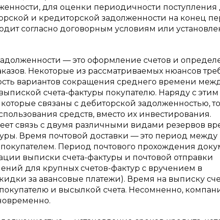
женности, для оценки периодичности поступления
торской и кредиторской задолженности на конец п
сходит согласно договорным условиям или установл
адолженности — это оформление счетов и определ
заказов. Некоторые из рассматриваемых нюансов тре
мость вариантов сокращения среднего времени меж
ыпиской счета-фактуры покупателю. Наряду с этим
оторые связаны с дебиторской задолженностью, то
использования средств, вместо их инвестирования.
еет связь с двумя различными видами резервов в
туры. Время почтовой доставки — это период между
о покупателем. Период почтового прохождения доку
ации выписки счета-фактуры и почтовой отправки
лений для крупных счетов-фактур с вручением в
идки за авансовые платежи). Время на выписку сч
 покупателю и высылкой счета. Несомненно, компан
дновременно.