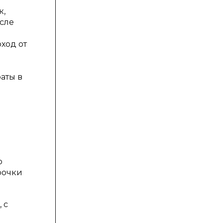
к,
сле
ход от
аты в
о
рочки
 с