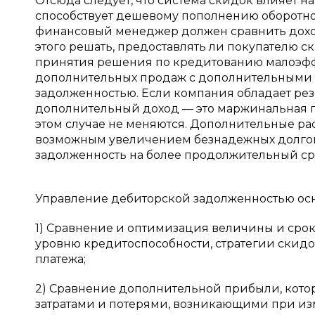
Отсюда следует, что система скидок влияет н
способствует дешевому пополнению оборотног
финансовый менеджер должен сравнить доход
этого решать, предоставлять ли покупателю ск
принятия решения по кредитованию малоэффе
дополнительных продаж с дополнительными 
задолженностью. Если компания обладает р
дополнительный доход — это маржинальная п
этом случае не меняются. Дополнительные р
возможным увеличением безнадежных долгов
задолженность на более продолжительный ср
Управление дебиторской задолженностью осн
1) Сравнение и оптимизация величины и сро
уровню кредитоспособности, стратегии скидо
платежа;
2) Сравнение дополнительной прибыли, котор
затратами и потерями, возникающими при и