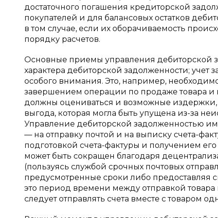
достаточного погашения кредиторской задол
покупателей и для балансовых остатков деби
в том случае, если их оборачиваемость прои
порядку расчетов.
Основные приемы управления дебиторской з
характера дебиторской задолженности; учет 
особого внимания. Это, например, необходи
завершением операции по продаже товара и в
должны оцениваться и возможные издержки, к
выгода, которая могла быть упущена из-за не
Управление дебиторской задолженностью им
— на отправку почтой и на выписку счета-фак
подготовкой счета-фактуры и получением ег
может быть сокращен благодаря децентрализ
(пользуясь службой срочных почтовых отправ
предусмотренные сроки либо предоставляя ск
это период времени между отправкой товара
следует отправлять счета вместе с товаром о