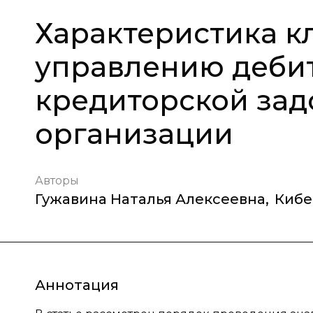
Характеристика к
управлению деби
кредиторской за
организации
Авторы
Гужавина Наталья Алексеевна
,
Кибе
Аннотация