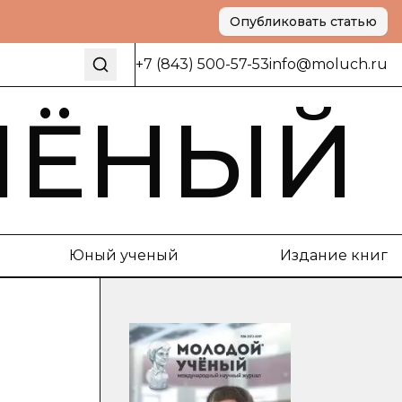
Опубликовать статью
+7 (843) 500-57-53
info@moluch.ru
ЧЁНЫЙ
Юный ученый
Издание книг