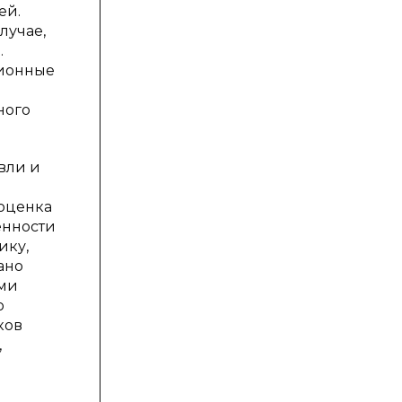
ей.
лучае,
.
сионные
ного
вли и
 оценка
енности
ику,
ано
ями
о
ков
,