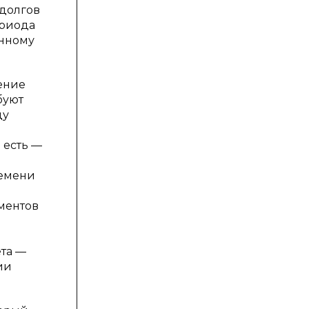
 долгов
ериода
енному
ение
буют
ду
 есть —
ремени
ментов
ета —
ии