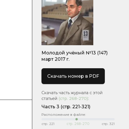
Молодой учёный №13 (147)
март 2017 г.
Скачать номер в PDF
Скачать часть журнала с этой
статьей
(стр.
268-270
)
:
Часть 3
(cтр. 221-321)
Расположение в файле:
стр.
221
стр.
268-270
стр.
321