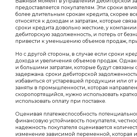
Важный момент в управлении дебиторской за
предоставляется покупателям. Эти сроки влия
более длительным срокам кредита, скорее вс
относятся к доходам и затратам, которые связ
сроки кредита довольно жесткие, у компании
дебиторскую задолженность, и потерь от безн
привести к уменьшению объемов продаж, при
Но с другой стороны, в случае если сроки кр
дохода и увеличения объемов продаж. Однак
и большими затратам, которые будут связаны 
задержана. сроки дебиторской задолженности
избавиться от устаревшей продукции или от и
заняты в промышленности, которая направлена
скоропортящийся, нужно использовать кратко
использовать оплату при поставке.
Оценивая платежеспособность потенциальног
финансовую устойчивость покупателя, честно
надежность покупателя оценивается количес
изменение зависимой переменной, которая 