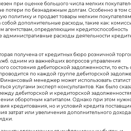
лезен при оценке большого числа мелких покупател
 потери по безнадежным долгам. Особенно в том с
ую политику и продает товары мелким покупателям
а собой дополнительные расходы, такие как: комис
ым агентствам, определяющим кредитоспособность
же административные расходы деятельности кредит
торая получена от кредитных бюро розничной торго
ужб. одним из важнейших вопросов управления
ого состояния дебиторской задолженности, то есть
 проводится по каждой группе дебиторской задолж
 Финансовый менеджер может использовать статист
ься услугами эксперт-консультантов. Как было сказ
 между дебиторской и кредиторской задолженност
лении оборотным капиталом. Однако при этом нужн
овия кредитования, но и условий кредита поставщи
ния затрат или увеличения дополнительного дохода
идки.