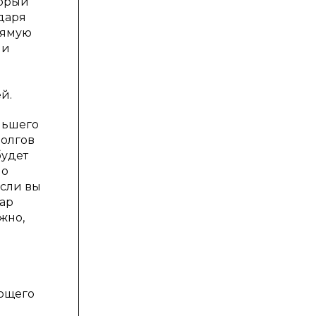
торый
одаря
рямую
ли
й.
льшего
долгов
будет
но
если вы
вар
жно,
ающего