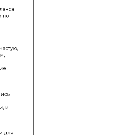
ланса
й по
частую,
м,
ние
лись
о
, и
м для