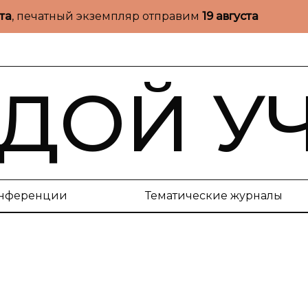
ста
, печатный экземпляр отправим
19 августа
ДОЙ У
нференции
Тематические журналы