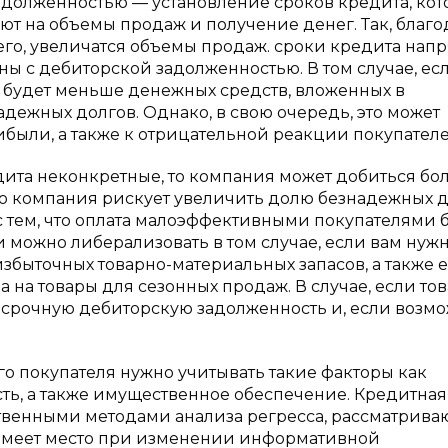
долженностью — установление сроков кредита, ко
ют на объемы продаж и получение денег. Так, благ
его, увеличатся объемы продаж. сроки кредита нап
аны с дебиторской задолженностью. В том случае, ес
 будет меньше денежных средств, вложенных в
адежных долгов. Однако, в свою очередь, это может
были, а также к отрицательной реакции покупателе
едита неконкретные, то компания может добиться бо
о компания рискует увеличить долю безнадежных 
с тем, что оплата малоэффективными покупателями 
 можно либерализовать в том случае, если вам нуж
збыточных товарно-материальных запасов, а также 
 на товары для сезонных продаж. В случае, если то
срочную дебиторскую задолженность и, если возмо
о покупателя нужно учитывать такие факторы как
сть, а также имущественное обеспечение. Кредитная
твенными методами анализа регресса, рассматрив
имеет место при изменении информативной