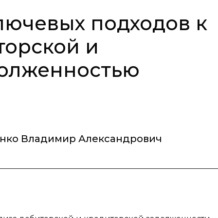
лючевых подходов к
торской и
долженностью
нко Владимир Александрович