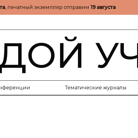
ста
, печатный экземпляр отправим
19 августа
ДОЙ У
нференции
Тематические журналы