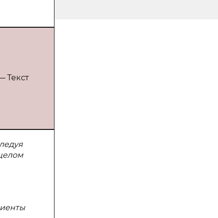
— Текст
следуя
 целом
циенты