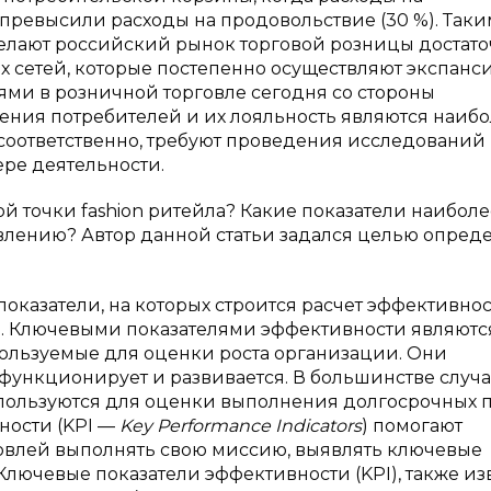
превысили расходы на продовольствие (30 %). Таки
елают российский рынок торговой розницы достат
сетей, которые постепенно осуществляют экспансию
лями в розничной торговле сегодня со стороны
тения потребителей и их лояльность являются наиб
оответственно, требуют проведения исследований
ре деятельности.
й точки fashion ритейла? Какие показатели наиболе
лению? Автор данной статьи задался целью опред
оказатели, на которых строится расчет эффективно
ов. Ключевыми показателями эффективности являютс
ользуемые для оценки роста организации. Они
функционирует и развивается. В большинстве случ
спользуются для оценки выполнения долгосрочных 
ности (KPI —
Key Performance Indicators
) помогают
овлей выполнять свою миссию, выявлять ключевые
Ключевые показатели эффективности (KPI), также из