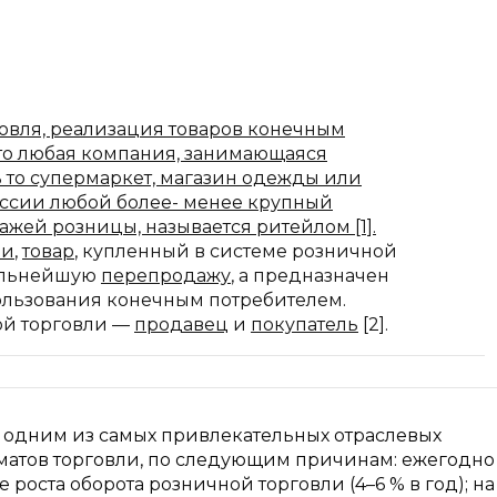
говля, реализация товаров конечным
то любая компания, занимающаяся
 то супермаркет, магазин одежды или
оссии любой более- менее крупный
жей розницы, называется ритейлом [1].
ли
,
товар
, купленный в системе розничной
дальнейшую
перепродажу
, а предназначен
ользования конечным потребителем.
ой торговли —
продавец
и
покупатель
[2].
я одним из самых привлекательных отраслевых
матов торговли, по следующим причинам: ежегодно
е роста оборота розничной торговли (4–6 % в год); н