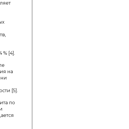
ляет
я
ых
тв,
% [4].
ле
ия на
они
ти [5].
ита по
и
дается