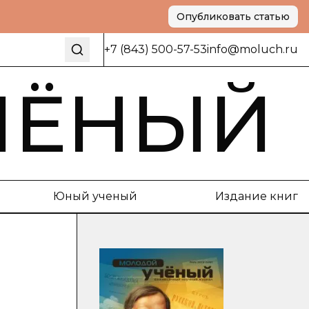
Опубликовать статью
+7 (843) 500-57-53
info@moluch.ru
ЧЁНЫЙ
Юный ученый
Издание книг