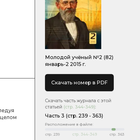
Молодой учёный №2 (82)
январь-2 2015 г.
Скачать номер в PDF
Скачать часть журнала с этой
статьей
(стр.
344-349
)
:
следуя
Часть 3
(cтр. 239 - 363)
 целом
Расположение в файле:
стр.
239
стр.
344-349
стр.
363