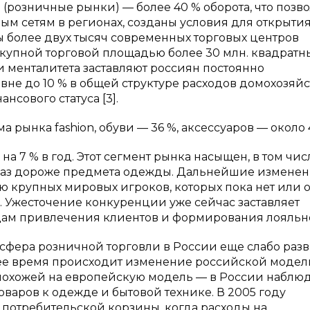
озничные рынки) — более 40 % оборота, что позво
м сетям в регионах, созданы условия для открыти
ы более двух тысяч современных торговых центров
окупной торговой площадью более 30 млн. квадратн
и менталитета заставляют россиян постоянно
вне до 10 % в общей структуре расходов домохозяйс
нсового статуса [3].
рынка fashion, обуви — 36 %, аксессуаров — около 4 
а 7 % в год. Этот сегмент рынка насыщен, в том чис
–5 раз дороже предмета одежды. Дальнейшие изменен
ю крупных мировых игроков, которых пока нет или 
. Ужесточение конкуренции уже сейчас заставляет
ам привлечения клиентов и формирования лояльнос
сфера розничной торговли в России еще слабо разв
щее время происходит изменение российской модел
 похожей на европейскую модель — в России наблю
варов к одежде и бытовой технике. В 2005 году
потребительской корзины, когда расходы на