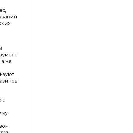
ес,
азваний
ярких
ы
трумент
 а не
льзуют
азинов.
ж:
ому
азом
ются