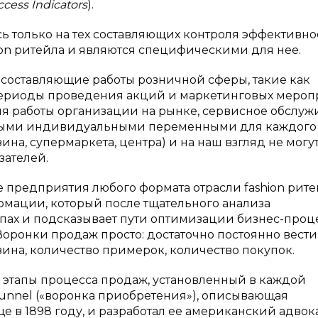
ccess Indicators
).
 только на тех составляющих контроля эффективно
on ритейла и являются специфическими для нее.
 составляющие работы розничной сферы, такие как
периоды проведения акций и маркетинговых мероп
мя работы организации на рынке, сервисное обслуж
овными индивидуальными переменными для каждого
ина, супермаркета, центра) и на наш взгляд не могу
зателей.
 предприятия любого формата отрасли fashion рите
рмации, который после тщательного анализа
пах и подсказывает пути оптимизации бизнес-проце
оронки продаж просто: достаточно постоянно вести
зина, количество примерок, количество покупок.
 этапы процесса продаж, установленный в каждой
unnel («воронка приобретения»), описывающая
 в 1898 году, и разработал ее американский адвок