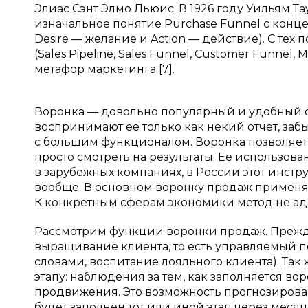
Элиас Сэнт Элмо Льюис. В 1926 году Уильям Т
изначальное понятие Purchase Funnel с концеп
Desire — желание и Action — действие). С те
(Sales Pipeline, Sales Funnel, Customer Funnel
метафор маркетинга [7].
Воронка — довольно популярный и удобный 
воспринимают ее только как некий отчет, забы
с большим функционалом. Воронка позволяет 
просто смотреть на результаты. Ее использов
в зарубежных компаниях, в России этот инст
вообще. В основном воронку продаж применя
К конкретным сферам экономики метод не ад
Рассмотрим функции воронки продаж. Прежде
выращивание клиента, то есть управляемый п
словами, воспитание лояльного клиента). Та
этапу: наблюдения за тем, как заполняется во
продвижения. Это возможность прогнозирован
будет заполнен тот или иной этап через месяц (