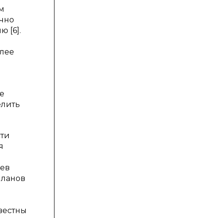
м
очно
 [6].
олее
е
елить
сти
я
аев
планов
вестны