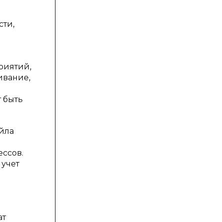
сти,
риятий,
ивание,
т быть
йла
ссов.
 учет
ат