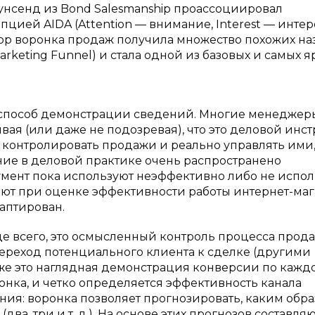
аунсенд из Bond Salesmanship проассоциировал
цией AIDA (Attention — внимание, Interest — интер
х пор воронка продаж получила множество похожих н
, Marketing Funnel) и стала одной из базовых и самых 
способ демонстрации сведений. Многие менеджер
вая (или даже не подозревая), что это деловой инс
контролировать продажи и реально управлять ими,
ание в деловой практике очень распространено
румент пока используют неэффективно либо не испо
ют при оценке эффективности работы интернет-маг
аптирован.
 всего, это осмысленный контроль процесса прода
ереход потенциального клиента к сделке (другими
к же это наглядная демонстрация конверсии по кажд
ронка, и четко определяется эффективность канала
ия: воронка позволяет прогнозировать, каким обр
два, три и т. д.). На основе этих прогнозов составля