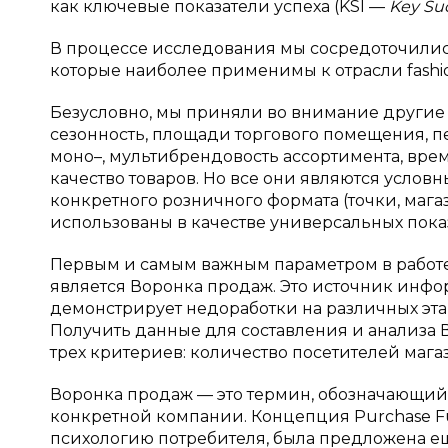
как ключевые показатели успеха (KSI —
Key
S
u
В процессе исследования мы сосредоточились
которые наиболее применимы к отрасли fashi
Безусловно, мы приняли во внимание другие
сезонность, площади торгового помещения, 
моно–, мультибрендовость ассортимента, вре
качество товаров. Но все они являются усл
конкретного розничного формата (точки, магаз
использованы в качестве универсальных пока
Первым и самым важным параметром в работе
является Воронка продаж. Это источник инфо
демонстрирует недоработки на различных эта
Получить данные для составления и анализа В
трех критериев: количество посетителей мага
Воронка продаж — это термин, обозначающий
конкретной компании. Концепция Purchase F
психологию потребителя, была предложена еще