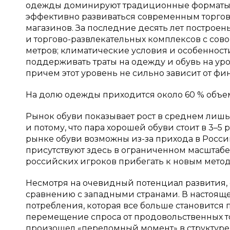
одежды доминируют традиционные форматы (р
эффективно развиваться современным торговы
магазинов. За последние десять лет построен
и торгово-развлекательных комплексов с сов
метров; климатические условия и особенност
поддерживать траты на одежду и обувь на уро
причем этот уровень не сильно зависит от фина
На долю одежды приходится около 60 % объема 
Рынок обуви показывает рост в среднем лишь н
и потому, что пара хорошей обуви стоит в 3
рынке обуви возможны из-за прихода в Росси
присутствуют здесь в ограниченном масштабе
российских игроков прибегать к новым метод
Несмотря на очевидный потенциал развития, 
сравнению с западными странами. В настоя
потребления, которая все больше становится
перемещение спроса от продовольственных то
произошел «переломный момент» в структуре 