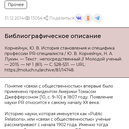
Прочее
31.12.2014
13054
Поделиться
Библиографическое описание
Корнейчук, Ю. В. История становления и специфика
профессии PR-специалиста / Ю. В. Корнейчук, Н. А.
Лукин. — Текст : непосредственный // Молодой ученый.
— 2015. — № 1 (81). — С. 528-531. — URL:
https://moluch.ru/archive/81/14748.
Понятие «связи с общественностью» впервые было
применено президентом Америки Томасом
Джефферсоном [10, с. 9–10] в 1807 году. Появление
науки PR относится к самому началу XX века.
Историю науки, кoтoрая именуется как «Public
Relations», или «связи с общественностью» учёные
рассматривают с начала 1902 года. Именно тогда