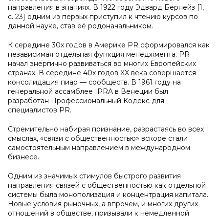
направления в знаниях. В 1922 году Эдвард Бернейз [1,
с. 23] одним из первых приступил к чтению курсов по
данной науке, став её родоначальником.
К середине 30х годов в Америке PR сформировался как
независимая отдельная функция менеджмента. PR
начал энергично развиваться во многих Европейских
странах. В середине 40х годов XX века совершается
консолидация пиар — сообществ. В 1961 году на
генеральной ассамблее IPRA в Венеции был
разработан Профессиональный Кодекс для
специалистов PR.
Стремительно набирая признание, разрастаясь во всех
смыслах, «связи с общественностью» вскоре стали
самостоятельным направлением в международном
бизнесе.
Одним из значимых стимулов быстрого развития
направления связей с общественностью как отдельной
системы была монополизация и концентрация капитала.
Новые условия рыночных, а впрочем, и многих других
отношений в обществе, призывали к немедленной