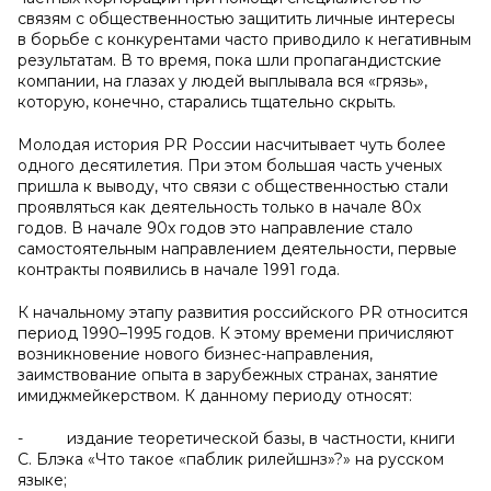
связям с общественностью защитить личные интересы
в борьбе с конкурентами часто приводило к негативным
результатам. В то время, пока шли пропагандистские
компании, на глазах у людей выплывала вся «грязь»,
которую, конечно, старались тщательно скрыть.
Молодая история PR России насчитывает чуть более
одного десятилетия. При этом большая часть ученых
пришла к выводу, что связи с общественностью стали
проявляться как деятельность только в начале 80х
годов. В начале 90х годов это направление стало
самостоятельным направлением деятельности, первые
контракты появились в начале 1991 года.
К начальному этапу развития российского PR относится
период 1990–1995 годов. К этому времени причисляют
возникновение нового бизнес-направления,
заимствование опыта в зарубежных странах, занятие
имиджмейкерством. К данному периоду относят:
- издание теоретической базы, в частности, книги
С. Блэка «Что такое «паблик рилейшнз»?» на русском
языке;