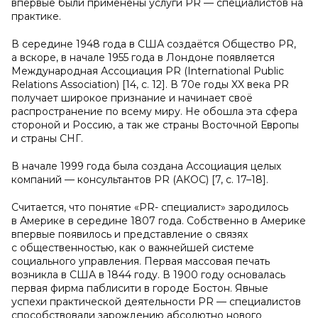
впервые были применены услуги PR — специалистов на
практике.
В середине 1948 года в США создаётся Общество PR,
а вскоре, в начале 1955 года в Лондоне появляется
Международная Ассоциация PR (International Public
Relations Association) [14, с. 12]. В 70e годы XX века PR
получает широкое признание и начинает своё
распространение по всему миру. Не обошла эта сфeра
стороной и Россию, а так жe страны Восточной Европы
и страны СНГ.
В начале 1999 года была создана Ассоциация целых
компаний — консультантов PR (АКОС) [7, с. 17–18].
Считается, что понятие «PR- специалист» зародилось
в Америке в середине 1807 года. Собственно в Америке
впервые появилось и представление о связях
с общественностью, как о важнейшей системе
социального управления. Первая массовая печать
возникла в США в 1844 году. В 1900 году основалась
первая фирма паблисити в городе Бостон. Явные
успехи практической деятельности PR — специалистов
способствовали зарождению абсолютно нового