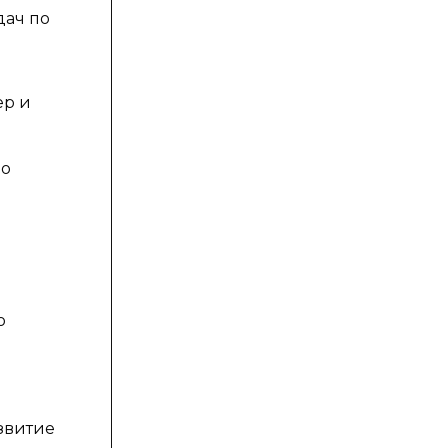
дач по
ер и
но
ю
звитие