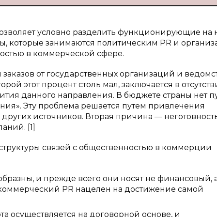
позволяет условно разделить функционирующие на 
мы, которые занимаются политическим PR и организ
остью в коммерческой сфере.
заказов от государственных организаций и ведомс
торой этот процент столь мал, заключается в отсутст
ития данного направления. В бюджете страны нет пу
ия». Эту проблема решается путем привлечения
других источников. Вторая причина — неготовност
ний. [1]
т структуры связей с общественностью в коммерции
бразны, и прежде всего они носят не финансовый, 
 коммерческий PR нацелен на достижение самой
та осуществляется на договорной основе, и