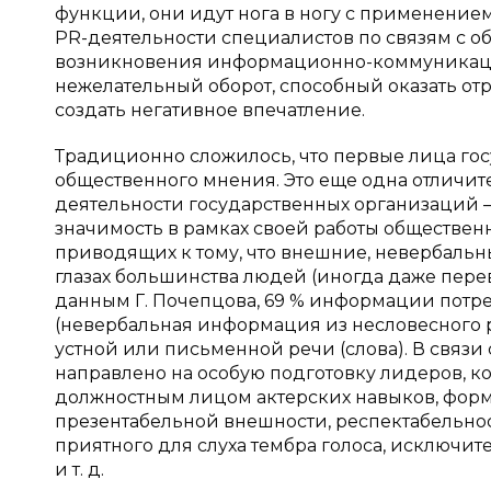
функции, они идут нога в ногу с применением
PR-деятельности специалистов по связям с 
возникновения информационно-коммуникаци
нежелательный оборот, способный оказать от
создать негативное впечатление.
Традиционно сложилось, что первые лица госу
общественного мнения. Это еще одна отличит
деятельности государственных организаций —
значимость в рамках своей работы обществе
приводящих к тому, что внешние, невербальн
глазах большинства людей (иногда даже пере
данным Г. Почепцова, 69 % информации потре
(невербальная информация из несловесного 
устной или письменной речи (слова). В связ
направлено на особую подготовку лидеров, к
должностным лицом актерских навыков, фор
презентабельной внешности, респектабельнос
приятного для слуха тембра голоса, исключ
и т. д.