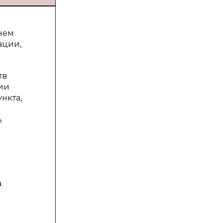
нем
ации,
тв
вии
нкта,
ь
а