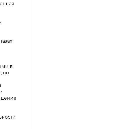
ионная
и
лазах
ыми в
, по
м
е
ладение
ьности