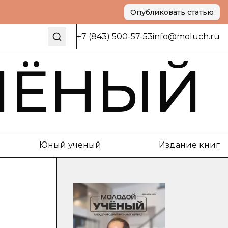
Опубликовать статью
+7 (843) 500-57-53
info@moluch.ru
ЧЁНЫЙ
Юный ученый
Издание книг