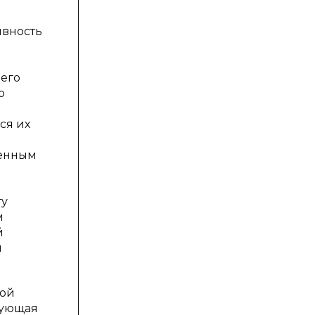
ивность
 его
о
ся их
венным
ту
м
й
я
ной
рующая