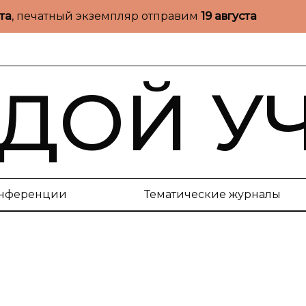
ста
, печатный экземпляр отправим
19 августа
ДОЙ У
нференции
Тематические журналы