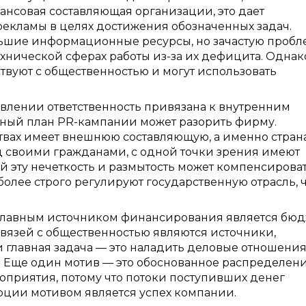
нсовая составляющая организации, это дает
рекламы в целях достижения обозначенных задач.
льшие информационные ресурсы, но зачастую проб
ехнической сферах работы из-за их дефицита. Однак
вуют с общественностью и могут использовать
лении ответственность привязана к внутренним
ый план PR-кампании может разорить фирму.
твах имеет внешнюю составляющую, а именно стран
д своими гражданами, с одной точки зрения имеют
ой эту нечеткость и размытость может компенсирова
более строго регулируют государственную отрасль, 
 главным источником финансирования является бюд
связей с общественностью являются источники,
главная задача — это наладить деловые отношения
. Еще один мотив — это обоснованное распределен
оприятия, потому что потоки поступивших денег
рции мотивом является успех компании.