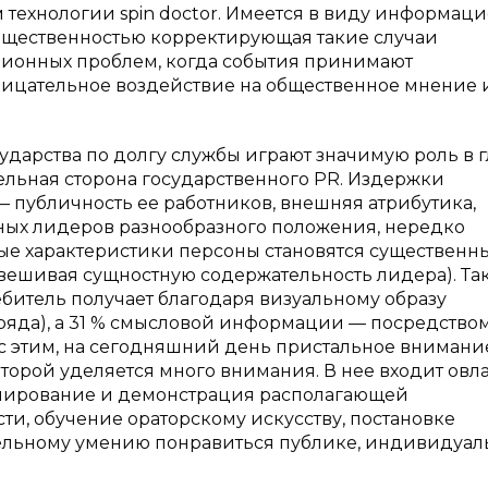
 технологии spin doctor. Имеется в виду информац
общественностью корректирующая такие случаи
онных проблем, когда события принимают
рицательное воздействие на общественное мнение 
дарства по долгу службы играют значимую роль в г
ельная сторона государственного PR. Издержки
 публичность ее работников, внешняя атрибутика,
нных лидеров разнообразного положения, нередко
ые характеристики персоны становятся существенн
вешивая сущностную содержательность лидера). Так
битель получает благодаря визуальному образу
ряда), а 31 % смысловой информации — посредство
и с этим, на сегодняшний день пристальное внимани
оторой уделяется много внимания. В нее входит ов
мирование и демонстрация располагающей
ти, обучение ораторскому искусству, постановке
ительному умению понравиться публике, индивидуал