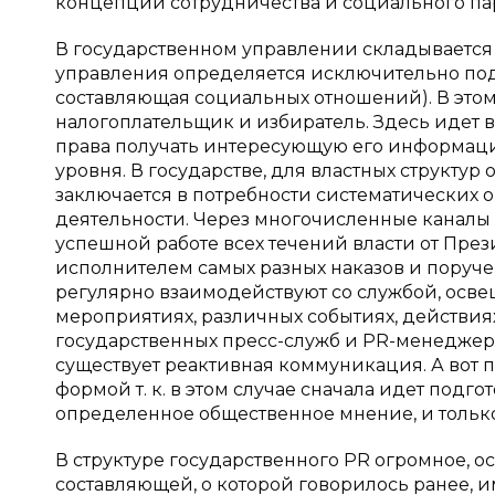
концепции сотрудничества и социального парт
В государственном управлении складывается 
управления определяется исключительно под
составляющая социальных отношений). В этом
налогоплательщик и избиратель. Здесь идет 
права получать интересующую его информаци
уровня. В государстве, для властных структу
заключается в потребности систематических о
деятельности. Через многочисленные канал
успешной работе всех течений власти от Пре
исполнителем самых разных наказов и поруче
регулярно взаимодействуют со службой, осв
мероприятиях, различных событиях, действиях, 
государственных пресс-служб и PR-менеджер
существует реактивная коммуникация. А вот 
формой т. к. в этом случае сначала идет подг
определенное общественное мнение, и только
В структуре государственного PR огромное,
составляющей, о которой говорилось ранее,