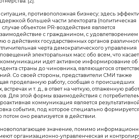
нерства. [2].
ситуация, противоположная бизнесу; здесь эффект
держкой большей части электората (политическая
 случае объектом PR-воздействия является
взаимодействие с гражданином, с удовлетворением
ю о действиях государственных органов различног
р отличительная черта демократического управления
повещений электоральных масс обо всем, что касает
ы коммуникации идет активное информирование об
зидента страны до чиновника, являющегося ответст
ний. Со своей стороны, представители СМИ также
ещая проделанную работу, сообщая о происшедших
встречах и т. д., в ответ на четкую, отлаженную рабо
ов. Для этой формы взаимодействия с потребителе
проактивная коммуникация является результативно
отовка события, под которое специально формируетс
 потом оно реализуется в действии.
 основополагающее значение, помимо информацион
 имеют организационно-управленческая и контроли