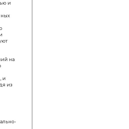
ью и
нных
ю
и
уют
ний на
ю
, и
дя из
ально-