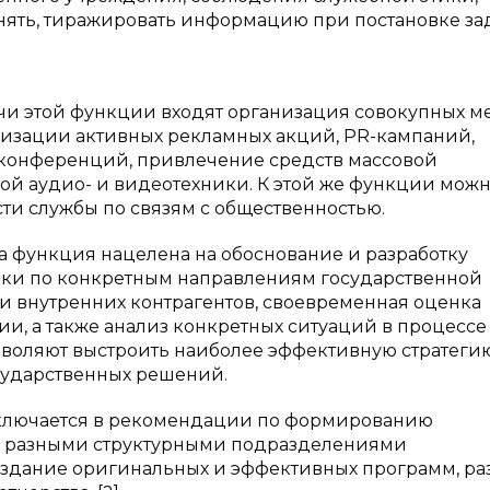
нять, тиражировать информацию при постановке за
чи этой функции входят организация совокупных м
низации активных рекламных акций, PR-кампаний,
, конференций, привлечение средств массовой
ой аудио- и видеотехники. К этой же функции мож
ти службы по связям с общественностью.
а функция нацелена на обоснование и разработку
ики по конкретным направлениям государственной
и внутренних контрагентов, своевременная оценка
и, а также анализ конкретных ситуаций в процессе
зволяют выстроить наиболее эффективную стратеги
сударственных решений.
лючается в рекомендации по формированию
 с разными структурными подразделениями
создание оригинальных и эффективных программ, ра