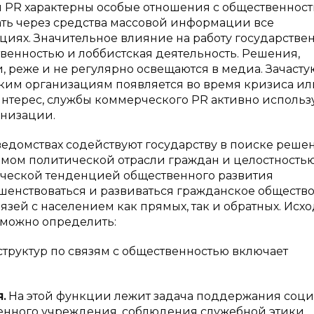
 PR характерны особые отношения с общественност
ть через средства массовой информации все
циях. Значительное влияние на работу государстве
твенностью и лоббистская деятельность. Решения,
реже и не регулярно освещаются в медиа. Зачасту
ким организациям появляется во время кризиса ил
 интерес, службы коммерческого PR активно использ
анизации.
ведомствах содействуют государству в поиске реше
ом политической отрасли граждан и целостность
тической тенденцией общественного развития
енствоваться и развиваться гражданское общество
язей с населением как прямых, так и обратных. Исхо
 можно определить:
труктур по связям с общественностью включает
.
На этой функции лежит задача поддержания соци
венного учреждения, соблюдения служебной этики,