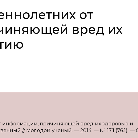
еннолетних от
чиняющей вред их
итию
 от информации, причиняющей вред их здоровью и
енный // Молодой ученый. — 2014. — № 17.1 (76.1). — С.