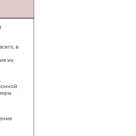
т
сего, в
ия их
д
ионной
меры
нение