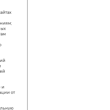
сайтах
ниям;
ных
гам
о
ний
и
пей
 и
ации от
кальную