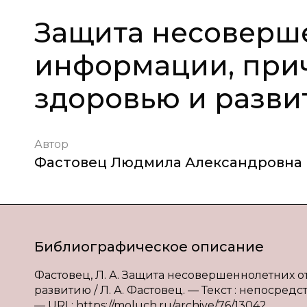
Защита несоверш
информации, при
здоровью и разв
Автор
Фастовец Людмила Александровна
Библиографическое описание
Фастовец, Л. А. Защита несовершеннолетних
развитию / Л. А. Фастовец. — Текст : непосредств
— URL: https://moluch.ru/archive/76/13042.