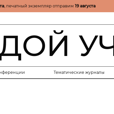
ста
, печатный экземпляр отправим
19 августа
ДОЙ У
нференции
Тематические журналы