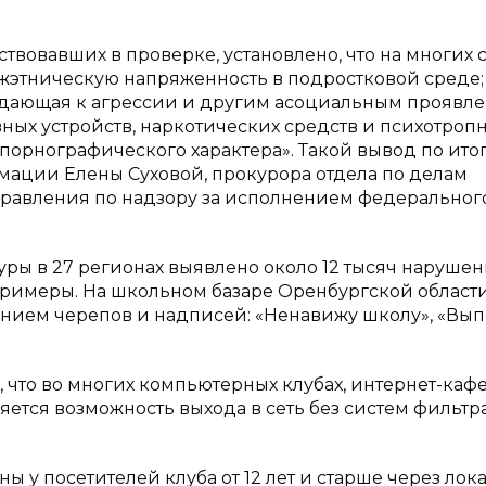
твовавших в проверке, установлено, что на многих 
этническую напряженность в подростковой среде;
ждающая к агрессии и другим асоциальным проявле
ых устройств, наркотических средств и психотроп
порнографического характера». Такой вывод по ито
ации Елены Суховой, прокурора отдела по делам
равления по надзору за исполнением федеральног
уры в 27 регионах выявлено около 12 тысяч наруше
 примеры. На школьном базаре Оренбургской област
ением черепов и надписей: «Ненавижу школу», «Вы
 что во многих компьютерных клубах, интернет-кафе
ляется возможность выхода в сеть без систем фильтр
ы у посетителей клуба от 12 лет и старше через ло