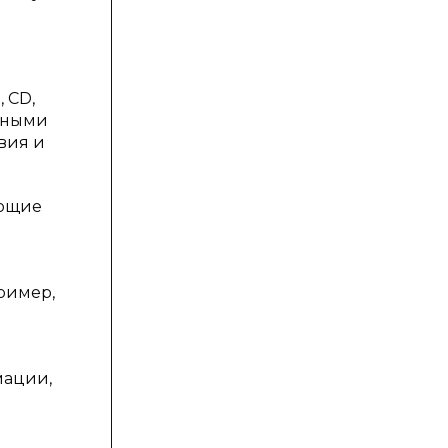
 CD,
рными
вия и
ующие
ример,
мации,