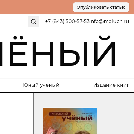
Опубликовать статью
+7 (843) 500-57-53
info@moluch.ru
ЧЁНЫЙ
Юный ученый
Издание книг