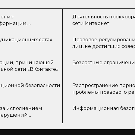
чение
Деятельность прокурор
нформации,
сети Интернет
ети Интернет
уникационных сетях
Правовое регулирован
лиц, не достигших сове
трансформации
мации, причиняющей
Возрастные ограничени
ьной сети «ВКонтакте»
ационной безопасности
Распространение порно
проблемы правового р
 за исполнением
Информационная безопа
онарушений