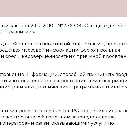
ый закон от 29.12.2010г. № 436-ФЗ «О защите детей о
 и развитию».
ть детей от потока негативной информации, прежде в
 средствах массовой информации. Бесконтрольная
й среди несовершеннолетних, причиной проявлен
остранение информации, способной причинить вре
ности изготовителей и распространителей информац
нистративные, технические, программные и иные 
.
ечением прокуроров субъектов РФ проверила испол
ого контроля за соблюдением законодательства
и операторами связи, оказывающими услуги по