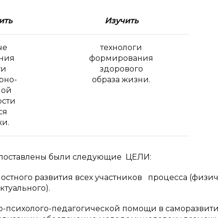
ить
Изучить
ые
технологи
ния
формирования
ти
здорового
рно-
образа жизни.
ной
ости
ся
и.
 поставлены были следующие ЦЕЛИ:
стного развития всех участников процесса (физич
ктуального).
-психолого-педагогической помощи в саморазвит