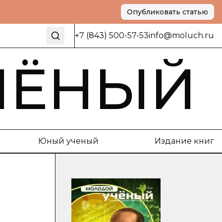
Опубликовать статью
+7 (843) 500-57-53
info@moluch.ru
ЧЁНЫЙ
Юный ученый
Издание книг