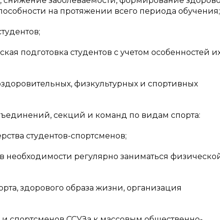
в, снижение заболеваемости, формирование здоров
пособности на протяжении всего периода обучения;
тудентов;
 подготовка студентов с учетом особенностей и
оровительных, физкультурных и спортивных
динений, секций и команд по видам спорта:
тва студентов-спортсменов;
 необходимости регулярно заниматься физическо
а, здорового образа жизни, организация
и спортсменов ССУЗа к массовым общественно-