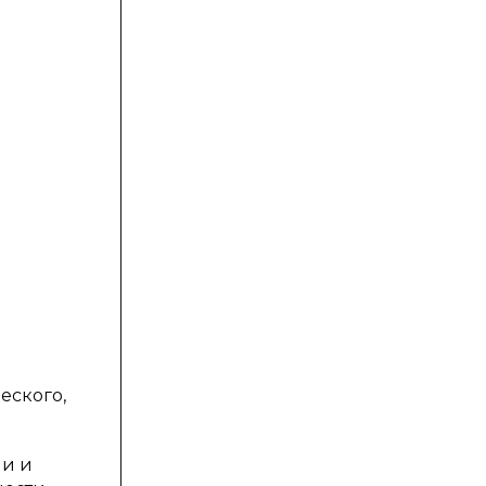
еского,
ии и