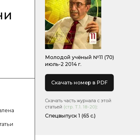
ни
Молодой учёный №11 (70)
июль-2 2014 г.
Скачать номер в PDF
Скачать часть журнала с этой
статьей
(стр.
Т.1. 18-20
)
:
влена
Спецвыпуск 1
(65 с.)
татьи