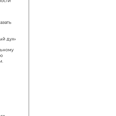
ности
азать
ый дух»
льному
ую
и.