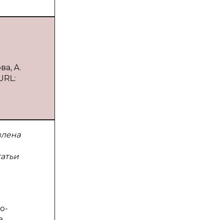
а, А.
URL:
влена
атьи
о-
а