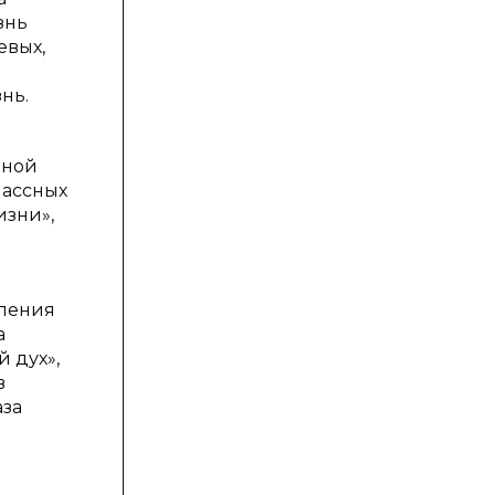
знь
евых,
нь.
ьной
лассных
изни»,
ления
а
 дух»,
в
аза