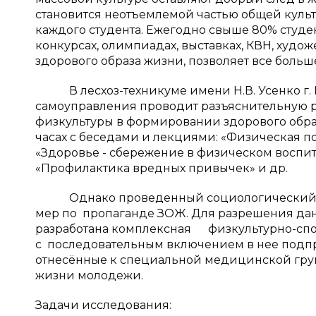
становится неотъемлемой частью общей культ
каждого студента. Ежегодно свыше 80% студен
конкурсах, олимпиадах, выставках, КВН, худо
здорового образа жизни, позволяет все больш
В лесхоз-техникуме имени Н.В. Усенко г. В
самоуправления проводит разъяснительную р
физкультуры в формировании здорового образ
часах с беседами и лекциями: «Физическая по
«Здоровье - сбережение в физическом воспита
«Профилактика вредных привычек» и др.
Однако проведенный социологический опр
мер по пропаганде ЗОЖ. Для разрешения да
разработана комплексная физкультурно-спо
с последовательным включением в нее подп
отнесённые к специальной медицинской груп
жизни молодежи.
Задачи исследования: