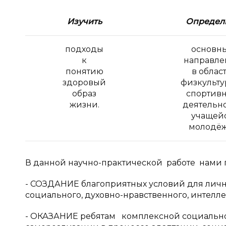
Изучить
Определ
подходы
основн
к
направле
понятию
в облас
здоровый
физкульту
образ
спортив
жизни.
деятельн
учащей
молодёж
В данной научно-практической работе нами
- СОЗДАНИЕ благоприятных условий для лично
социального, духовно-нравственного, интелле
- ОКАЗАНИЕ ребятам комплексной социально