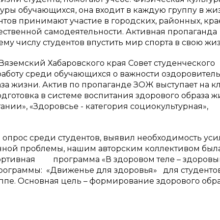
уры обучающихся, она входит в каждую группу в жи
тов принимают участие в городских, районных, кра
жественной самодеятельности. Активная пропаганда
ему числу студентов впустить мир спорта в свою жиз
яземский Хабаровского края Совет студенческого
аботу среди обучающихся о важности оздоровител
а жизни. Актив по пропаганде ЗОЖ выступает на к
дготовка в системе воспитания здорового образа ж
нии», «Здоровсье - категория социокультурная»,
ос среди студентов, выявил необходимость уси
нной проблемы, нашим авторским коллективом был
ртивная программа «В здоровом теле – здоровый
рограммы: «Движенье для здоровья» для студенто
пе. Основная цель – формирование здорового обр