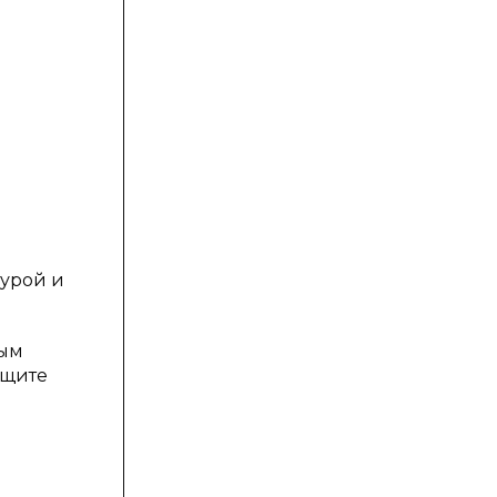
урой и
вым
ащите