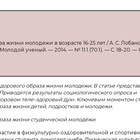
 жизни молодежи в возрасте 16-25 лет / А. С. Лобанов
лодой ученый. — 2014. — № 11.1 (70.1). — С. 18-20. — 
дорового образа жизни молодежи. В статье предста
риводятся результаты социологического опроса и
оровом теле–здоровый дух». Ключевым моментом ст
аза жизни детей, подростков и молодежи.
раза жизни студенческой молодёжи
.
частие в физкультурно-оздоровительной и спортивн
изни студента, помогают учебе. Физическая культур