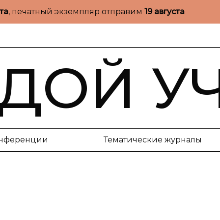
ста
, печатный экземпляр отправим
19 августа
ДОЙ У
нференции
Тематические журналы