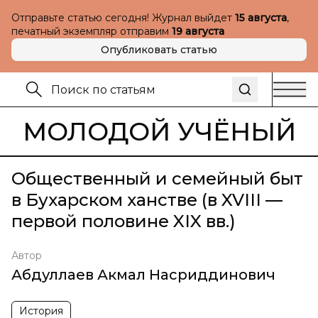
Отправьте статью сегодня! Журнал выйдет
15 августа
,
печатный экземпляр отправим
19 августа
Опубликовать статью
МОЛОДОЙ УЧЁНЫЙ
Общественный и семейный быт
в Бухарском ханстве (в XVIII —
первой половине XIX вв.)
Автор
Абдуллаев Акмал Насриддинович
История