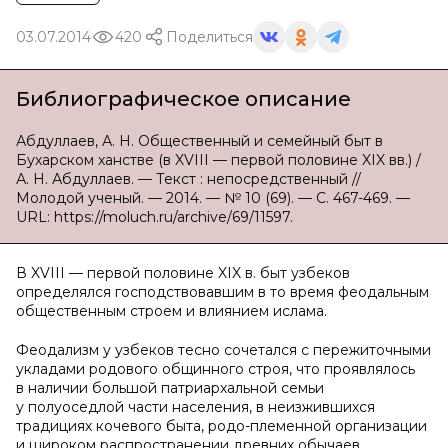
03.07.2014
420
Поделиться
Библиографическое описание
Абдуллаев, А. Н. Общественный и семейный быт в
Бухарском ханстве (в XVIII — первой половине XIX вв.) /
А. Н. Абдуллаев. — Текст : непосредственный //
Молодой ученый. — 2014. — № 10 (69). — С. 467-469. —
URL: https://moluch.ru/archive/69/11597.
В XVIII — первой половине XIX в. быт узбеков
определялся господствовавшим в то время феодальным
общественным строем и влиянием ислама.
Феодализм у узбеков тесно сочетался с пережиточными
укладами родового общинного строя, что проявлялось
в наличии большой патриархальной семьи
у полуоседлой части населения, в неизжившихся
традициях кочевого быта, родо-племенной организации
и широком распространении древних обычаев