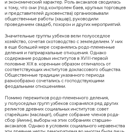
и экономический характер. Роль аксакалов сводилась
к тому, что они (под контролем баев, крупных торговцев
и представителей духовенства) организовывали
общественные работы (хашар), руководили
проведением свадеб, похорон и других мероприятий.
Значительные группы узбеков вели полуоседлое
хозяйство, сочетая скотоводство с земледелием. У них
в еще большей мере сохранялись родо-племенные
деления и патриархальные отношения. Однако
содержание родовых институтов в XVIII-первой
половине XIX в. коренным образом отличалось от
соответствующих институтов доклассового общества.
Общественные традиции указанного периода
разнообразно сочетались с господствующими
феодальными отношениями.
Помимо пережитков родо-племенного деления,
у полуоседлых групп узбеков сохранялся ряд других
реликтов древних социальных институтов: совет
старейшин (маслаҳат), общее собрание членов рода-
сбор (йиғин), выборы на этих собраниях старшин-
аксакалов. Однако в условиях социального неравенства
эти древние черты демократизма во многом были лишь