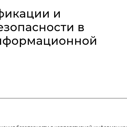
фикации и
зопасности в
нформационной