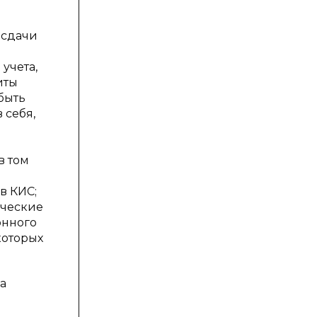
 сдачи
учета,
иты
быть
 себя,
в том
 в КИС;
ические
онного
которых
а