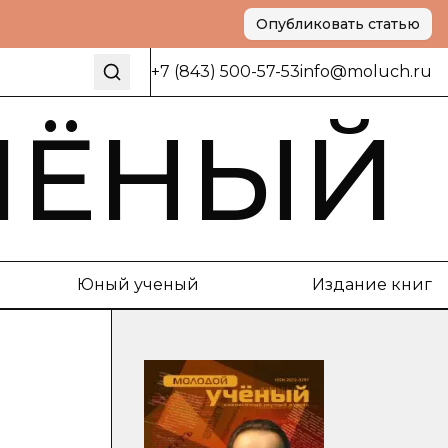
Опубликовать статью
+7 (843) 500-57-53
info@moluch.ru
ЧЁНЫЙ
Юный ученый
Издание книг