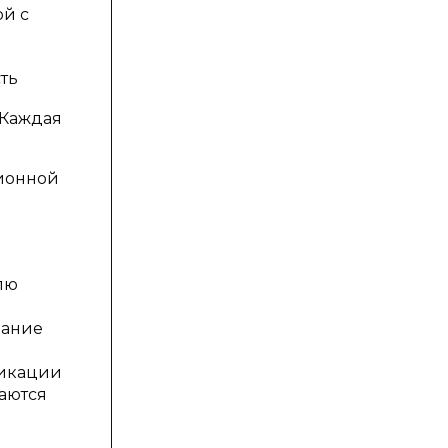
й с
ть
. Каждая
ионной
лю
вание
фикации
аются