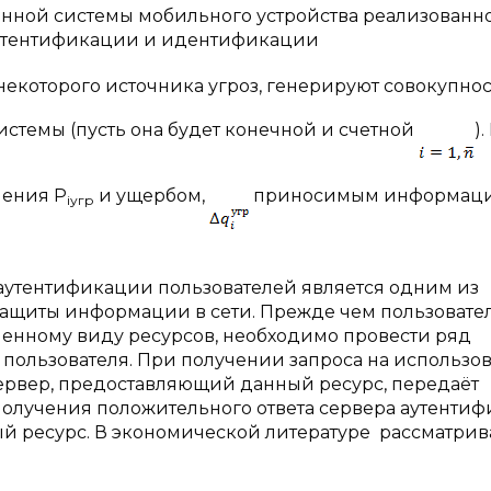
нной системы мобильного устройства реализованно
утентификации и идентификации
екоторого источника угроз, генерируют совокупнос
стемы (пусть она будет конечной и счетной
)
ления Р
и ущербом,
приносимым информац
iугр
аутентификации пользователей является одним из
защиты информации в сети. Прежде чем пользовате
ленному виду ресурсов, необходимо провести ряд
пользователя. При получении запроса на использо
сервер, предоставляющий данный ресурс, передаёт
получения положительного ответа сервера аутенти
й ресурс. В экономической литературе рассматрив