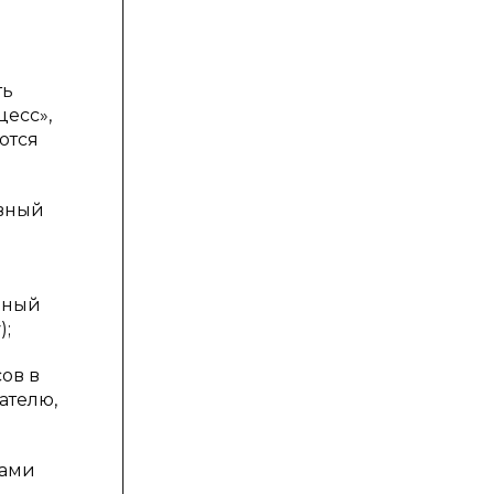
ть
цесс»,
ются
ивный
вный
);
ов в
ателю,
вами