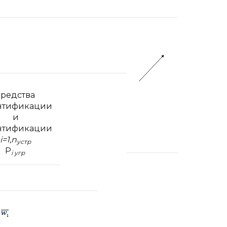
средства
нтификации
и
нтификации
i=1
,
n
устр
P
i уг
р