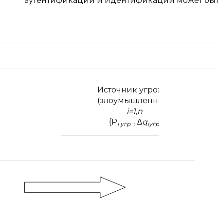
аутентификации и идентификации может быть 
Источник угрозы
(злоумышленник)
i=1
,
n
{P
∆
q
i уг
р
:
i
угр
}