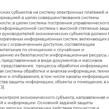
ских субъектов на систему электронных платежей и
формацией в целях совершенствования системы
ости, в целях системы построения управленческого 
 информационной системы с высокой степенью защ
ие руководителей экономических субъектов должно 
поративных информационных систем, включающих в
сы с ограниченным доступом, составляющие
твительные по отношению к случайным и
ению их безопасности информационные ресурсы, 
, представленные в виде документов и массивов
х представления; процессы обработки информации
я системы обработки и анализа информации, техн
ачи и отображения, в том числе каналы информаци
ства защиты информации, объекты и помещения, в 
3].
контроля экономического субъекта, направленная н
ей к информации. Основной задачей защиты
ю запуска, локализации действия процессов и