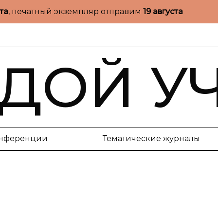
ста
, печатный экземпляр отправим
19 августа
ДОЙ У
нференции
Тематические журналы