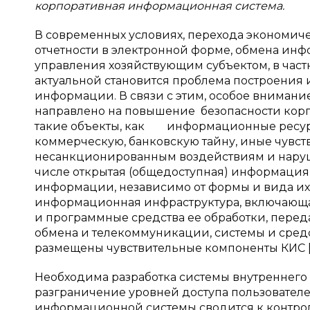
корпоративная информационная система.
В современных условиях, перехода экономиче
отчетности в электронной форме, обмена ин
управления хозяйствующим субъектом, в частн
актуальной становится проблема построения
информации. В связи с этим, особое вниман
направлено на повышение безопасности кор
такие объекты, как информационные ресур
коммерческую, банковскую тайну, иные чувс
несанкционированным воздействиям и наруш
числе открытая (общедоступная) информация
информации, независимо от формы и вида и
информационная инфраструктура, включающа
и программные средства ее обработки, перед
обмена и телекоммуникации, системы и сред
размещены чувствительные компоненты КИС [
Необходима разработка системы внутреннего 
разграничение уровней доступа пользовател
информационной системы сводится к контрол