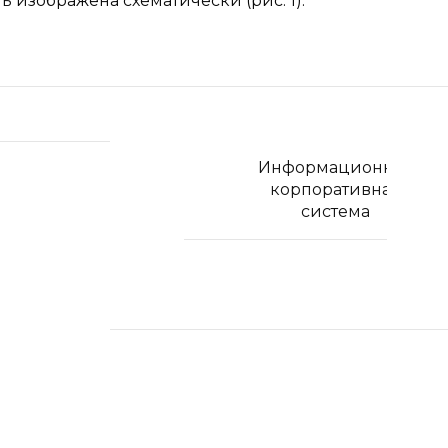
изображена схематически (рис. 1).
Информационная
корпоративная
система