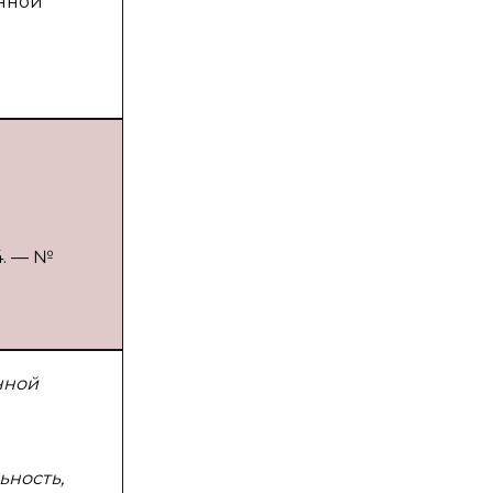
онной
4. — №
нной
ьность,