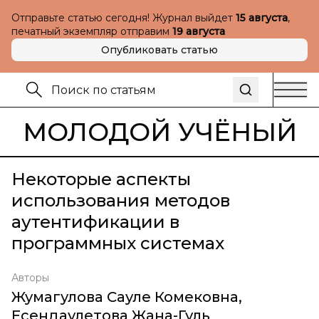
Отправьте статью сегодня! Журнал выйдет
15 августа
,
печатный экземпляр отправим
19 августа
Опубликовать статью
МОЛОДОЙ УЧЁНЫЙ
Некоторые аспекты
использования методов
аутентификации в
программных системах
Авторы
Жумагулова Сауле Комековна
,
Есендаулетова Жана-Гуль