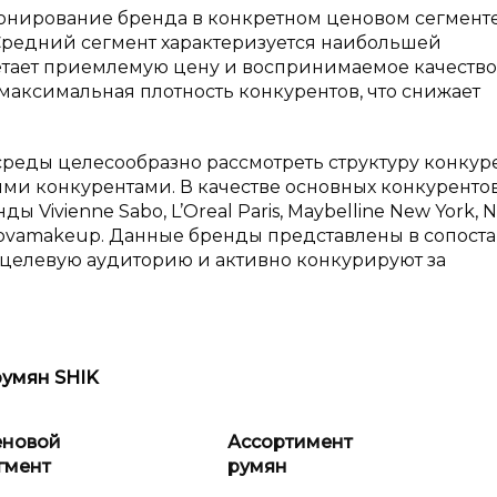
ионирование бренда в конкретном ценовом сегмент
Средний сегмент характеризуется наибольшей
етает приемлемую цену и воспринимаемое качество
максимальная плотность конкурентов, что снижает
среды целесообразно рассмотреть структуру конку
ми конкурентами. В качестве основных конкурентов
 Vivienne Sabo, L’Oreal Paris, Maybelline New York, 
manovamakeup. Данные бренды представлены в сопос
 целевую аудиторию и активно конкурируют за
румян SHIK
новой
Ассортимент
гмент
румян