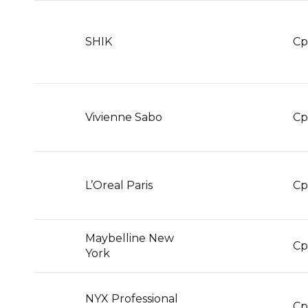
SHIK
С
Vivienne Sabo
С
L’Oreal Paris
С
Maybelline New
С
York
NYX Professional
С