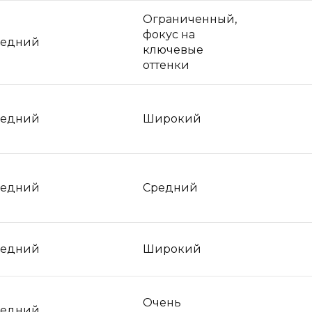
Ограниченный,
фокус на
редний
ключевые
оттенки
редний
Широкий
редний
Средний
редний
Широкий
Очень
редний