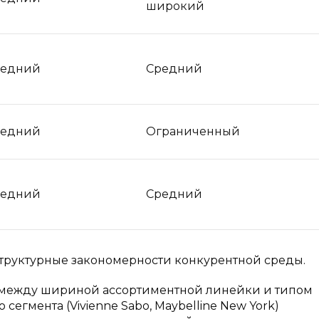
широкий
редний
Средний
редний
Ограниченный
редний
Средний
структурные закономерности конкурентной среды.
ь между шириной ассортиментной линейки и типом
егмента (Vivienne Sabo, Maybelline New York)