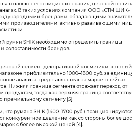
тся в плоскость позиционирования, ценовой полит
аналах. В таких условиях компания ООО «СТМ ШИК»
международными брендами, обладающими значите
скими производителями, активно развивающими ни
осметики.
ий румян SHIK необходимо определить границы
ии сопоставимости брендов.
ценовой сегмент декоративной косметики, который
апазоне приблизительно 1000–1800 руб. за единиц
снове анализа представленных на маркетплейсах
в. Нижняя граница сегмента отражает переход от
 продуктам, тогда как верхняя граница соответству
 премиальному сегменту [5].
, что румяна SHIK (1400–1700 руб.) позиционируются
ют конкурентное давление как со стороны более до
марок с более высокой ценой [4].