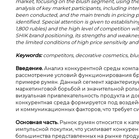
market, focusing on the blush segment, using th
analysis of key market participants, including int
been conducted, and the main trends in pricing p
identified. Special attention is given to establis
1,800 rubles) and the high level of competition wit
SHIK brand positioning, its strengths and weaknesse
the limited conditions of high price sensitivity an
Keywords:
competitors, decorative cosmetics, blus
Введение.
Анализ конкурентной среды комп
рассмотрение условий функционирования бре
примере румян. Данный сегмент характеризуе
маркетинговой борьбой и значительной роль
визуальная привлекательность продукта и дов
конкурентная среда формируется под воздей
и коммуникационных факторов, что требует си
Основная часть.
Рынок румян относится к кат
импульсной покупки, что усиливает конкуре
большинства представленных на рынке проду