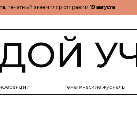
ста
, печатный экземпляр отправим
19 августа
ДОЙ У
нференции
Тематические журналы