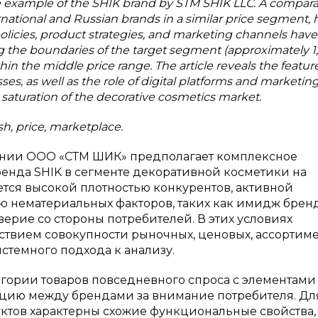
e example of the SHIK brand by STM SHIK LLC. A compara
ernational and Russian brands in a similar price segment, 
olicies, product strategies, and marketing channels hav
hing the boundaries of the target segment (approximately 
hin the middle price range. The article reveals the featur
s, as well as the role of digital platforms and marketing
d saturation of the decorative cosmetics market.
h, price, marketplace.
ании ООО «СТМ ШИК» предполагает комплексное
нда SHIK в сегменте декоративной косметики на
тся высокой плотностью конкурентов, активной
ю нематериальных факторов, таких как имидж бренд
ерие со стороны потребителей. В этих условиях
ствием совокупности рыночных, ценовых, ассортим
стемного подхода к анализу.
егории товаров повседневного спроса с элементами
нцию между брендами за внимание потребителя. Дл
ктов характерны схожие функциональные свойства,