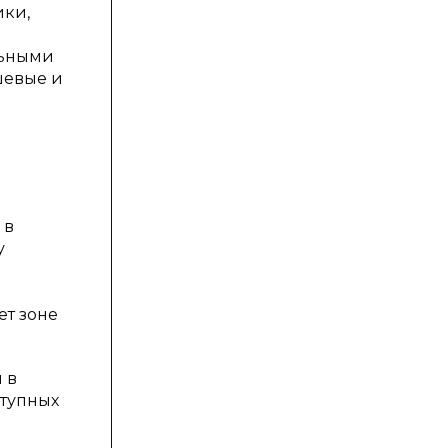
ики,
льными
шевые и
 в
у
ет зоне
 в
ступных