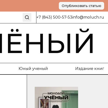
Опубликовать статью
+7 (843) 500-57-53
info@moluch.ru
ЧЁНЫЙ
Юный ученый
Издание книг