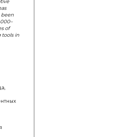
tive
has
e been
1,000–
es of
 tools in
а,
ентных
я