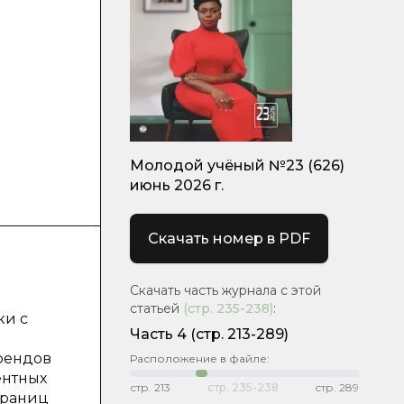
Молодой учёный №23 (626)
июнь 2026 г.
Скачать номер в PDF
Скачать часть журнала с этой
статьей
(стр.
235-238
)
:
ки с
Часть 4
(стр. 213-289)
рендов
Расположение в файле:
ентных
стр.
213
стр.
235-238
стр.
289
границ