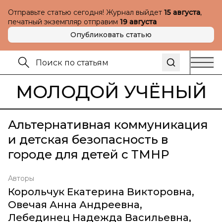
Отправьте статью сегодня! Журнал выйдет
15 августа
,
печатный экземпляр отправим
19 августа
Опубликовать статью
МОЛОДОЙ УЧЁНЫЙ
Альтернативная коммуникация
и детская безопасность в
городе для детей с ТМНР
Авторы
Корольчук Екатерина Викторовна
,
Овечая Анна Андреевна
,
Лебединец Надежда Васильевна
,