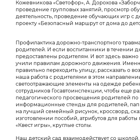
Кожевникова «Светофор», А. Дорохова «Заборчи
проведение групповых занятий, просмотр об
деятельность, проведение обучающих игр с д
проекту «Безопасный маршрут от дома до детс
Профилактика дорожно-транспортного травмат
родителей. И если воспитанники в течении дн
предоставлены родителям. И вот здесь важно
учили правилам дорожного движения. Именно
правильно переходить улицу, рассказать о в
наша работа с родителями в этом направлени
светоотражающие элементы на одежде ребенк
сотрудников Госавтоинспекции, чтобы еще раз
педагогического просвещения родителей по
информационные стенды для родителей, папк
на лучший семейный рисунок, кроссворд, ска
изготовлении пособий, атрибутов для работы
«Квест игры», круглые столы.
Наш детский сад взаимодействует со школой. 