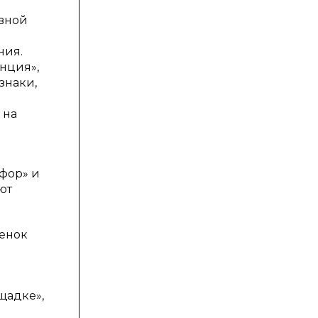
овной
ния.
анция»,
знаки,
 на
фор» и
ют
бенок
щадке»,