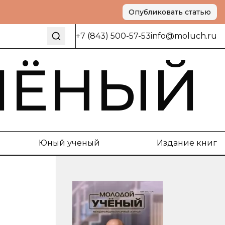
Опубликовать статью
+7 (843) 500-57-53
info@moluch.ru
ЧЁНЫЙ
Юный ученый
Издание книг