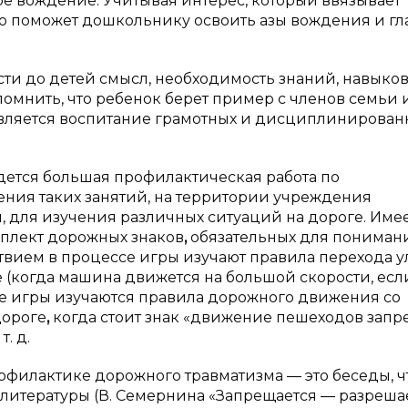
е вождение. Учитывая интерес, который ввязывает
ко поможет дошкольнику освоить азы вождения и г
ти до детей смысл, необходимость знаний, навыков
омнить, что ребенок берет пример с членов семьи 
 является воспитание грамотных и дисциплинирован
дется большая профилактическая работа по
ния таких занятий, на территории учреждения
 для изучения различных ситуаций на дороге. Име
мплект дорожных знаков
,
обязательных для пониман
ствием в процессе игры изучают правила перехода у
(когда машина движется на большой скорости, есл
ссе игры изучаются правила дорожного движения со
дороге
,
когда стоит знак «движение пешеходов запр
. д.
офилактике дорожного травматизма — это беседы, 
итературы (В. Семернина «Запрещается — разрешает