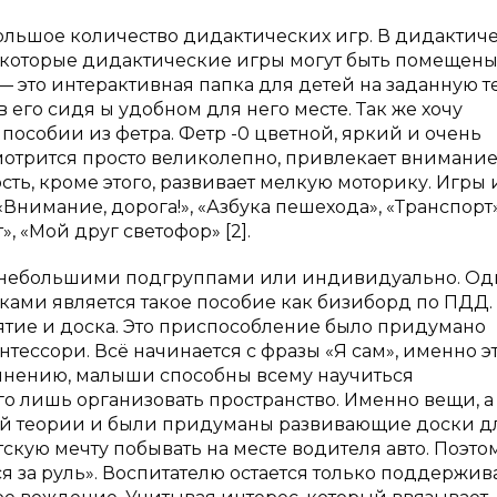
ольшое количество дидактических игр. В дидактич
екоторые дидактические игры могут быть помещены
— это интерактивная папка для детей на заданную те
 его сидя ы удобном для него месте. Так же хочу
особии из фетра. Фетр -0 цветной, яркий и очень
мотрится просто великолепно, привлекает внимани
ость, кроме этого, развивает мелкую моторику. Игры 
«Внимание, дорога!», «Азбука пешехода», «Транспорт»
, «Мой друг светофор» [2].
 небольшими подгруппами или индивидуально. Од
ми является такое пособие как бизиборд по ПДД. 
нятие и доска. Это приспособление было придумано
ссори. Всё начинается с фразы «Я сам», именно эт
 мнению, малыши способны всему научиться
го лишь организовать пространство. Именно вещи, а
той теории и были придуманы развивающие доски д
кую мечту побывать на месте водителя авто. Поэто
я за руль». Воспитателю остается только поддержив