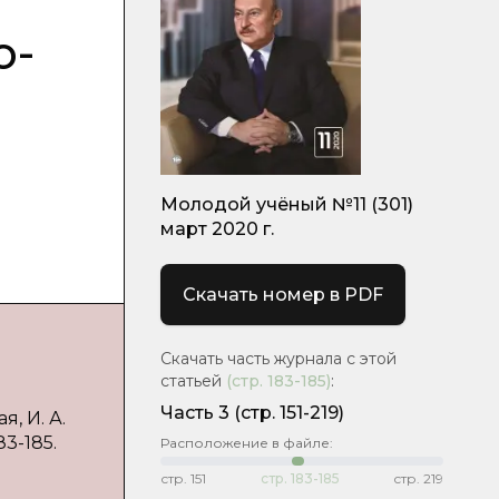
о-
Молодой учёный №11 (301)
март 2020 г.
Скачать номер в PDF
Скачать часть журнала с этой
статьей
(стр.
183-185
)
:
Часть 3
(стр. 151-219)
, И. А.
83-185.
Расположение в файле:
стр.
151
стр.
183-185
стр.
219