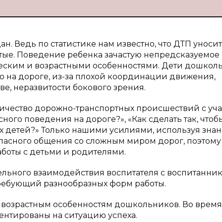
. Ведь по статистике нам известно, что ДТП уносит
тые. Поведение ребенка зачастую непредсказуемое
ческим и возрастными особенностями. Дети дошкол
ю на дороге, из-за плохой координации движения,
ве, неразвитости бокового зрения.
количество дорожно-транспортных происшествий с уч
ного поведения на дороге?», «Как сделать так, чтоб
 детей?» Только нашими усилиями, используя знан
опасного общения со сложным миром дорог, поэтому
боты с детьми и родителями.
льного взаимодействия воспитателя с воспитанник
требующий разнообразных форм работы.
ь возрастным особенностям дошкольников. Во время
ентированы на ситуацию успеха.