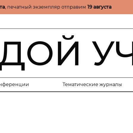
ста
, печатный экземпляр отправим
19 августа
ДОЙ У
нференции
Тематические журналы