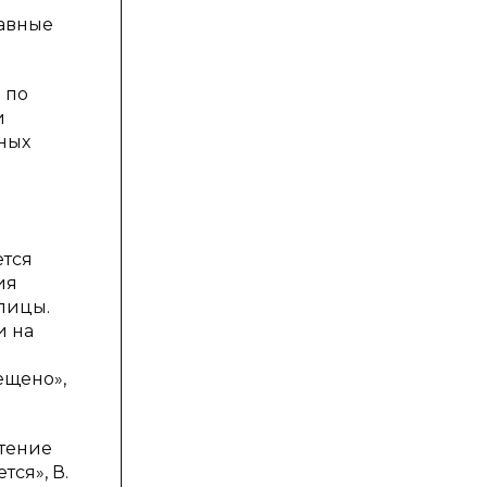
лавные
 по
и
ных
ется
ия
лицы.
и на
ещено»,
чтение
ся», В.