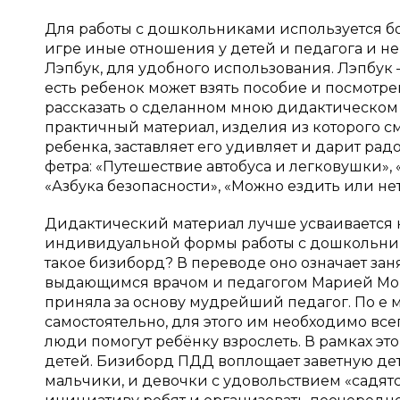
Для работы с дошкольниками используется б
игре иные отношения у детей и педагога и н
Лэпбук, для удобного использования. Лэпбук 
есть ребенок может взять пособие и посмотрев
рассказать о сделанном мною дидактическом п
практичный материал, изделия из которого с
ребенка, заставляет его удивляет и дарит рад
фетра: «Путешествие автобуса и легковушки», 
«Азбука безопасности», «Можно ездить или нет»
Дидактический материал лучше усваивается
индивидуальной формы работы с дошкольника
такое бизиборд? В переводе оно означает за
выдающимся врачом и педагогом Марией Монте
приняла за основу мудрейший педагог. По е
самостоятельно, для этого им необходимо все
люди помогут ребёнку взрослеть. В рамках э
детей. Бизиборд ПДД воплощает заветную детс
мальчики, и девочки с удовольствием «садятс