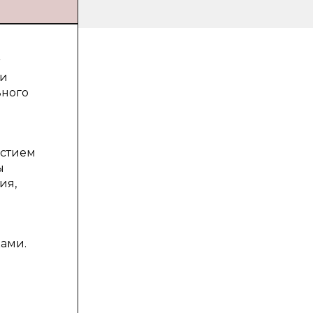
 и
ьного
астием
ы
ия,
ами.