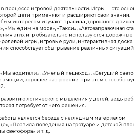
в процессе игровой деятельности. Игры — это осн
которой дети применяют и расширяют свои знания.
обым интересом изучают правила дорожного движе
», «Мы едим на море», «Такси», «Автозаправочная ст
едения этих игр обязательно используются дорожные 
-ролевой игры, игровые рули, интерактивная доска.
ия способствует обыгрывание различных ситуаций
«Мы водители», «Умелый пешеход», «Бегущий свето
 эмоции, хорошее настроение, при этом способству
й.
 развитию логического мышления у детей, ведь ре
торая потребует от него решения.
аботы является беседа с наглядным материалом.
це», «Правила поведения на тротуаре и детской пло
 светофора» и т. д.