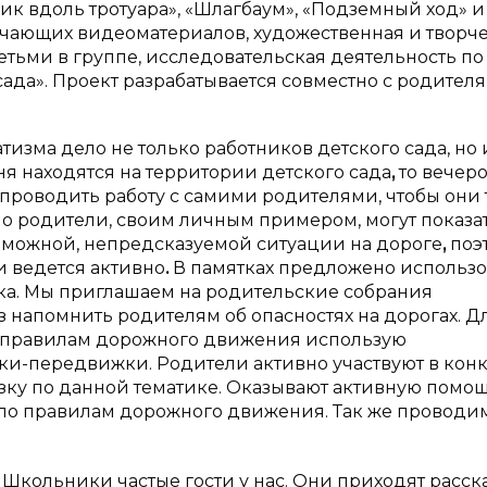
к вдоль тротуара», «Шлагбаум», «Подземный ход» и т.
учающих видеоматериалов, художественная и творч
етьми в группе, исследовательская деятельность по
ада». Проект разрабатывается совместно с родителя
изма дело не только работников детского сада, но 
я находятся на территории детского сада
,
то вечер
 проводить работу с самими родителями, чтобы они
 родители, своим личным примером, могут показат
озможной, непредсказуемой ситуации на дороге
,
поэ
и ведется активно
.
В памятках предложено использо
а. Мы приглашаем на родительские собрания
 напомнить родителям об опасностях на дорогах. Д
 правилам дорожного движения использую
и-передвижки. Родители активно участвуют в конк
зку по данной тематике. Оказывают активную помощ
 по правилам дорожного движения. Так же проводи
Школьники частые гости у нас. Они приходят расск