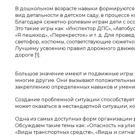
В дошкольном возрасте навыки формируются 
вид детальности в детском саду, в процессе 
Благодаря сюжетно-ролевым играм дети с ос
Это такие игры как: «Инспектор ДПС», «Автобус
«Я пешеход», «Перекресток» и т. д. Для пров
светофор, костюмы, соответствующие сюжетно
Лучшему усвоению правил дорожного движен
дороге [1].
Большое значение имеют и подвижные игры: 
многие другие. Они вызывают положительные
закреплению определенных навыков и умени
Создание проблемной ситуации способствует
может оказаться в нестандартной ситуации, ко
Одна из самых доступных форм организации р
Обсуждаем такие темы как: «Опасность на ули
«Виды транспортных средств», «Виды и сигналы