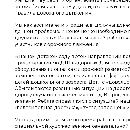
инициативу ребят и организовать поочередно
автомобильная панель у детей, взрослый лег
правила дорожного движения.
Мы как воспитатели и родителя должны донес
данной проблеме. И конечно же необходимо п
других взрослых. Результатом нашей работы
участников дорожного движения.
В нашем детском саду в этом направлении ве
предотвращению ДТП надорогах
.
Для проведе
оборудована площадка с дорожной разметкой,
комплект выносного материала: светофор, ко
детей дошкольного возраста. Дети с удоволь
Обыгрываются различные ситуации на дороге 
дорогу случайно вылетел мяч и т. д. В проце
знаками
.
Ребята справляются с ситуацией на 
«велосипедная дорожка
»
,
«въезд запрещен» и т
Методы, применяемые во время работы по пр
специальной художественно-познавательной л