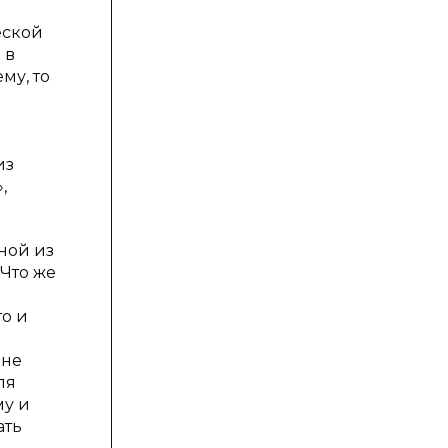
еской
 в
му, то
е
из
,
ной из
Что же
о и
 не
ля
му и
ать