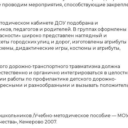
 же проводим мероприятия, способствующие закреп
етодическом кабинете ДОУ подобрана и
ков, педагогов и родителей. В группах оформлены
опасности» широко представлен наглядный и
ты городских улиц и дорог, изготовлены атрибуты
схемы, дидактические игры, костюмы и атрибуты,
кого дорожно-транспортного травматизма должна
естественно и органично интегрироваться в целост
ии работы по профилактике детского дорожно-
тересными и разнообразными и вызывать положител
 дошкольников /Учебно-методическое пособие — М
чества», Кемерово 2007.