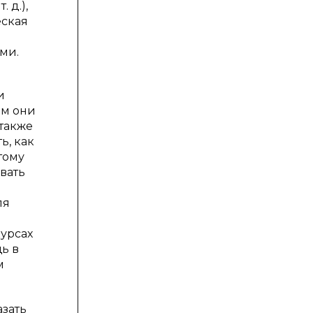
 д.),
еская
ми.
и
ом они
 также
ь, как
тому
вать
ля
урсах
ь в
м
азать