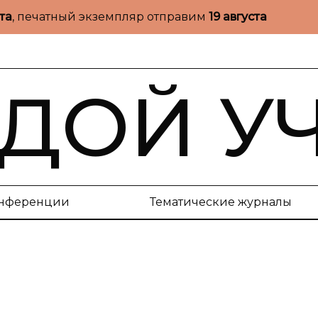
ста
, печатный экземпляр отправим
19 августа
ДОЙ У
нференции
Тематические журналы