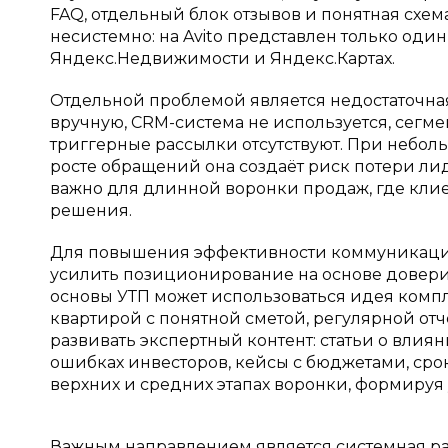
FAQ, отдельный блок отзывов и понятная схема
несистемно: на Avito представлен только один
Яндекс.Недвижимости и Яндекс.Картах.
Отдельной проблемой является недостаточна
вручную, CRM-система не используется, сегм
триггерные рассылки отсутствуют. При неболь
росте обращений она создаёт риск потери ли
важно для длинной воронки продаж, где кли
решения.
Для повышения эффективности коммуникац
усилить позиционирование на основе доверия
основы УТП может использоваться идея комп
квартирой с понятной сметой, регулярной от
развивать экспертный контент: статьи о влия
ошибках инвесторов, кейсы с бюджетами, срок
верхних и средних этапах воронки, формируя
Важным направлением является системная раб