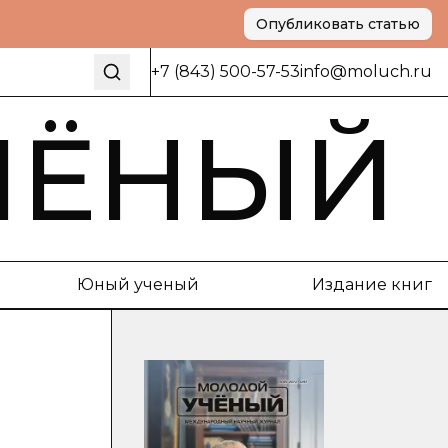
Опубликовать статью
+7 (843) 500-57-53
info@moluch.ru
ЧЁНЫЙ
Юный ученый
Издание книг