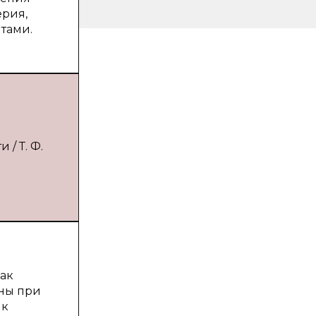
ерия,
тами.
/ Т. Ф.
как
ены при
 к