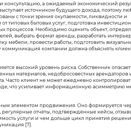
ли консультацию, а ожидаемый экономический резул
выступает источником будущего дохода, поэтому л
ованы с точки зрения окупаемости, ликвидности и
е от типовых бытовых услуг, подготовка инвестицио
ых процессов. Необходимо оценить объект, опреде
лей, выбрать формат аренды, разработать интерье
упку мебели, провести работы, подготовить визуаль
му коммуникация компании должна объяснять клиен
яется высокий уровень риска. Собственник опасает
венных материалов, недобросовестных арендаторов 
а. Часто клиент не может ежедневно контролироват
ороде, что усиливает информационную асимметрию 
льным элементом продвижения. Оно формируется че
, регулярные отчёты, подтверждённые кейсы, отзыв
мость услуги и чем дольше цикл принятия решения
никация [7].