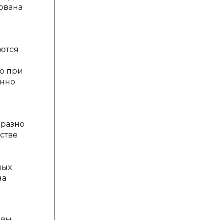
зована
ются
но при
енно
разно
стве
ных
на
ывы