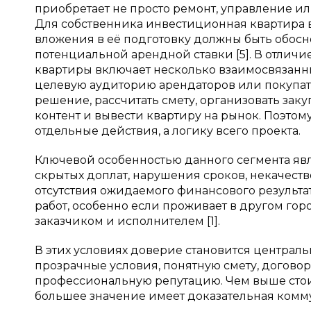
приобретает не просто ремонт, управление и
Для собственника инвестиционная квартира 
вложения в её подготовку должны быть обосн
потенциальной арендной ставки [5]. В отличи
квартиры включает несколько взаимосвязанн
целевую аудиторию арендаторов или покупате
решение, рассчитать смету, организовать зак
контент и вывести квартиру на рынок. Поэто
отдельные действия, а логику всего проекта.
Ключевой особенностью данного сегмента явл
скрытых доплат, нарушения сроков, некачест
отсутствия ожидаемого финансового результат
работ, особенно если проживает в другом г
заказчиком и исполнителем [1].
В этих условиях доверие становится центра
прозрачные условия, понятную смету, договор
профессиональную репутацию. Чем выше стои
большее значение имеет доказательная комму