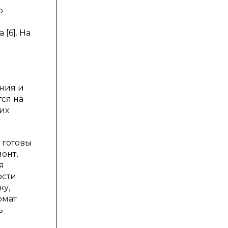
о
[6]. На
ния и
ся на
их
 готовы
онт,
я
ости
жу,
рмат
ь