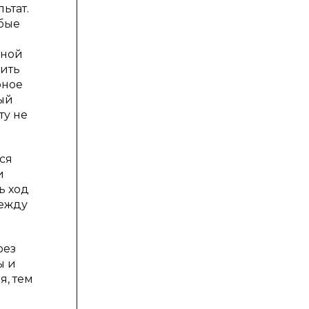
ьтат.
юбые
нной
лить
рное
ный
ту не
ся
и
ь ход
между
рез
ы и
, тем