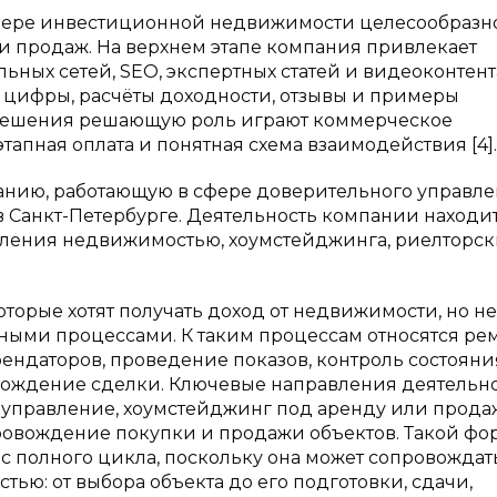
фере инвестиционной недвижимости целесообразн
и продаж. На верхнем этапе компания привлекает
ных сетей, SEO, экспертных статей и видеоконтента 
, цифры, расчёты доходности, отзывы и примеры
я решения решающую роль играют коммерческое
тапная оплата и понятная схема взаимодействия [4].
нию, работающую в сфере доверительного управле
Санкт-Петербурге. Деятельность компании находит
вления недвижимостью, хоумстейджинга, риелторск
торые хотят получать доход от недвижимости, но не
ыми процессами. К таким процессам относятся рем
ендаторов, проведение показов, контроль состояни
овождение сделки. Ключевые направления деятельн
правление, хоумстейджинг под аренду или прода
овождение покупки и продажи объектов. Такой фо
с полного цикла, поскольку она может сопровождат
тью: от выбора объекта до его подготовки, сдачи,