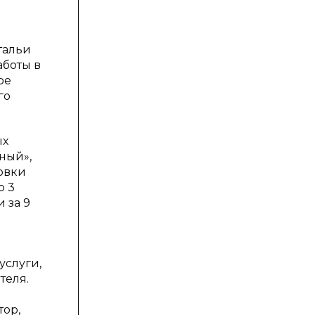
тальи
аботы в
ое
го
ых
ный»,
товки
о 3
 за 9
услуги,
теля.
тор,