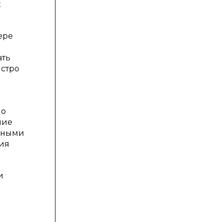
к
ере
ать
ыстро
но
ние
ажными
вия
и