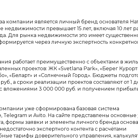
а компании является личный бренд основателя На
 недвижимости превышает 15 лет, включая 10 лет р
а. Для рынка недвижимости это имеет существенн
 формируется через личную экспертность конкретно
пания работает преимущественно с объектами в жил
ленных проектов: ЖК «Svetlana Park», «Берег Курорт
бо», «Беларт» и «Солнечный Город». Бюджеты подго
руб., а сроки реализации проектов составляют от 1 д
с вложениями 3 000 000 руб. и получением прибыли
компании уже сформирована базовая система
 Telegram и Avito. На сайте представлены основные 
, формы заявки и элементы личного бренда основа
недостаточно экспертного контента с расчётами
обные тарифы доверительного управления, калькуля