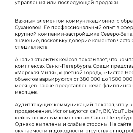
управления или последующей продажи.
Важным элементом коммуникационного образ
Сухановой. Её профессиональный опыт в сфере
крупной компании-застройщике Северо-Запад
значение, поскольку доверие клиентов часто
специалиста.
Анализ открытых кейсов показывает, что ком
комплексах Санкт-Петербурга. Среди представ
«Морская Миля», «Цветной Город», «Чистое Не
объектов варьируются от 380 000 до 1 500 000 
месяцев. Также представлен кейс флиппинга 
месяцев.
Аудит текущих коммуникаций показал, что у 
продвижения. Используются сайт, ВК, YouTube,
кейсы по жилым комплексам Санкт-Петербурга
Однако выявлены и слабые стороны. На сайте 
окупаемости и доходности, отсутствуют подр