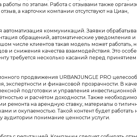
 работы по этапам. Работа с отзывами также органи
 отзыв, а карточки компании отсутствуют на Циан,
я автоматизация коммуникаций. Заявки обрабатыва
ентация обращений, автоматические уведомления и
шом числе клиентов такая модель может работать, 
дов и снижения качества взаимодействия. Это особ
енту требуется несколько касаний перед принятием
ионного продвижения URBANJUNGLE PRO целесооб
, экспертности и финансовой прозрачности. В каче
лексной подготовки и управления инвестиционной
чётностью и расчётом доходности. Также необходимо
нии ремонта на арендную ставку, материалы о типич
ами и окупаемостью. Такой контент будет работать 
 у аудитории понимание ценности услуги.
ота с репутацией. Компании следует собирать отз