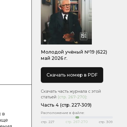
Молодой учёный №19 (622)
май 2026 г.
Скачать номер в PDF
Скачать часть журнала с этой
статьей
(стр.
267-270
)
:
Часть 4
(стр. 227-309)
Расположение в файле:
 в
аще
стр.
227
стр.
267-270
стр.
309
нения