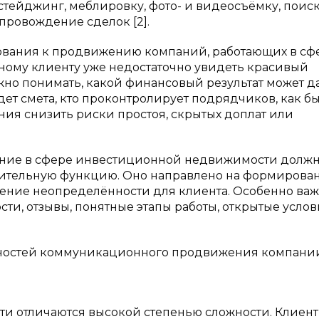
тейджинг, меблировку, фото- и видеосъёмку, поис
провождение сделок [2].
бования к продвижению компаний, работающих в сф
ому клиенту уже недостаточно увидеть красивый
жно понимать, какой финансовый результат может д
дет смета, кто проконтролирует подрядчиков, как б
ния снизить риски простоя, скрытых доплат или
ение в сфере инвестиционной недвижимости долж
снительную функцию. Оно направлено на формирова
жение неопределённости для клиента. Особенно в
сти, отзывы, понятные этапы работы, открытые усло
енностей коммуникационного продвижения компани
и отличаются высокой степенью сложности. Клиент