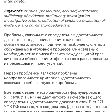
interrogator.
Keywords:
criminal prosecution, accused, indictment,
sufficiency of evidence, preliminary investigation,
investigative actions, collection of evidence, evaluation of
evidence, and criminal procedure law.
Проблемы, связанные с определением достаточности
доказательств для привлечения в качестве
обвиняемого, являются одними из наиболее сложных и
обсуждаемых в уголовном процессе. Они связаны с
необходимостью поиска баланса между защитой прав
личности и обеспечением эффективного расследования
и преследования преступлений.
Первой проблемой являются проблемы
неопределенности критериев «достаточности»
включают в себя следующие проблемы.
Во-первых, имеет место размытость формулировок в
УПК РФ. УПК РФ не дает четкого и исчерпывающего
определения «достаточности доказательств». В ст. 171
УПК РФ сказано, что следователь (дознаватель) выносит
постановление о привлечении в качестве обвиняемого,