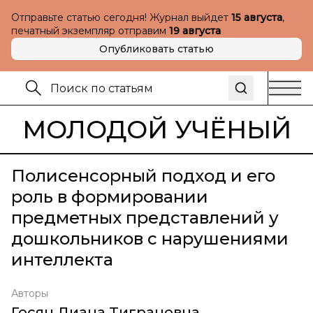
Отправьте статью сегодня! Журнал выйдет
15 августа
,
печатный экземпляр отправим
19 августа
Опубликовать статью
МОЛОДОЙ УЧЁНЫЙ
Полисенсорный подход и его
роль в формировании
предметных представлений у
дошкольников с нарушениями
интеллекта
Авторы
Госян Диана Тиграновна
,