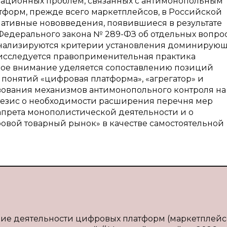
изационных проблем, связанных с антимонопольным
форм, прежде всего маркетплейсов, в Российской
ативные нововведения, появившиеся в результате
Федерального закона № 289-ФЗ об отдельных вопро
анализируются критерии установления доминирую
исследуется правоприменительная практика
ое внимание уделяется сопоставлению позиций
понятий «цифровая платформа», «агрегатор» и
твования механизмов антимонопольного контроля на
тезис о необходимости расширения перечня мер
апрета монополистической деятельности и о
овой товарный рынок» в качестве самостоятельной
ние деятельности цифровых платформ (маркетплейс