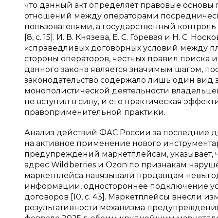
что данный акт определяет правовые основы
отношений между операторами посредническ
пользователями, а государственный контроль
[8, с. 15]. И. В. Князева, Е. С. Горевая и Н. С.
«справедливых договорных условий между пл
стороны операторов, честных правил поиска и 
данного закона является значимым шагом, по
законодательство содержало лишь один вид 
монополистической деятельности владельцев п
не вступил в силу, и его практическая эффе
правоприменительной практики.
Анализ действий ФАС России за последние д
на активное применение нового инструментари
предупреждений маркетплейсам, указывает, ч
адрес Wildberries и Ozon по признакам наруше
маркетплейса навязывали продавцам невыгод
информации, одностороннее подключение ус
договоров [10, с. 43]. Маркетплейсы внесли и
результативности механизма предупреждений.