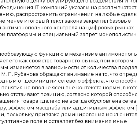
ательную оценку регулирующего воздействия и кр
объединения IT-компаний указали на расплывчатост
ению, распространить ограничения на любые сделк
 не менее итоговый текст закона закрепил базовые
 антимонопольного контроля на цифровых рынках:
вой платформы и специальный запрет монополисти
темообразующую функцию в механизме антимонопол
ет его как свойство товарного рынка, при котором
мы изменяется в зависимости от количества прода
 и М. П. Рубанова обращают внимание на то, что опре
дным от дефиниции сетевого эффекта, что способн
понятия не вполне ясен вне контекста нормы, в ко
ьно отстаивают позицию, согласно которой способн
щения товара «далеко не всегда обусловлена сете
ру, эффектом масштаба или аддитивным эффектом [4
жки, поскольку привязка доминирования исключител
улятивное поле и оставляет без внимания иные