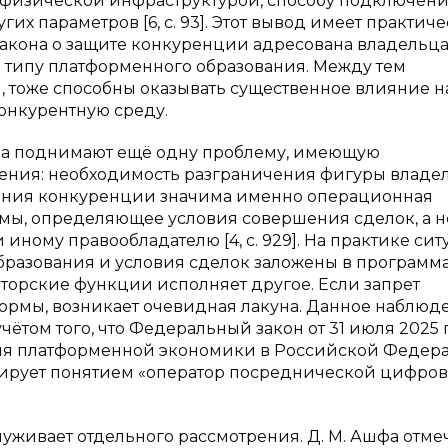
 физической инфраструктурой, способу подключен
х параметров [6, с. 93]. Этот вывод имеет практич
 Закона о защите конкуренции адресована владельц
типу платформенного образования. Между тем
ы, тоже способны оказывать существенное влияние н
конкурентную среду.
анова поднимают ещё одну проблему, имеющую
ния: необходимость разграничения фигуры владе
ояния конкуренции значима именно операционная
ы, определяющее условия совершения сделок, а н
ному правообладателю [4, с. 929]. На практике си
бразования и условия сделок заложены в программа
торские функции исполняет другое. Если запрет
ормы, возникает очевидная лакуна. Данное наблюд
ётом того, что Федеральный закон от 31 июля 2025 
ния платформенной экономики в Российской Федер
оперирует понятием «оператор посреднической цифро
живает отдельного рассмотрения. Д. М. Ашфа отмеч