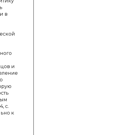
итику
ь
и в
ческой
ьного
вцов и
деление
о
торую
ость
вым
, с.
ьно к