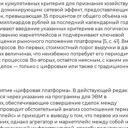
три кумулятивных критерия для признания хозяйств
, доминирующим: сетевой эффект, предоставляющи
к, превышающая 35 процентов от общего объёма на
миллиардов рублей за последний календарный год. 
ивают введение указанных критериев как логическ
рованию маркетплейсов и подчёркивают ключевой
ценки рыночного положения платформы [5, с. 41]. Вм
росов. Во-первых, стоимостный порог выручки в дв
х величинах, что неизбежно потребует его период
роцессов. Во-вторых, остаётся неясным, с каким 
делок — только с цифровым или также с традицион
нятие «цифровая платформа». В действующей реда
ся через указание на программы для ЭВМ в
х, обеспечивающие совершение сделок между
а проводит обстоятельный анализ соотношения тер
лейс» и приходит к выводу о том, что первое из них
их, однако агрегатор и маркетплейс между собой 