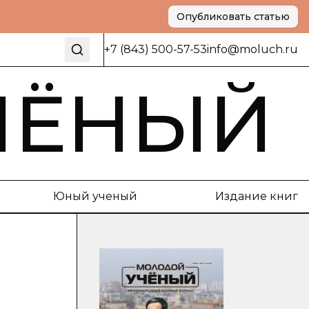
Опубликовать статью
+7 (843) 500-57-53
info@moluch.ru
ЧЁНЫЙ
Юный ученый
Издание книг