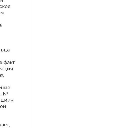
ия
еское
ам
а
льца
е факт
туация
х,
ение
г. №
ации»
вой
ает,