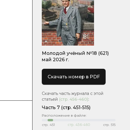
Молодой учёный №18 (621)
май 2026 г.
Скачать номер в PDF
Скачать часть журнала с этой
статьей
(стр.
456-460
)
:
Часть 7
(стр. 451-515)
Расположение в файле:
стр.
451
стр.
456-460
стр.
515