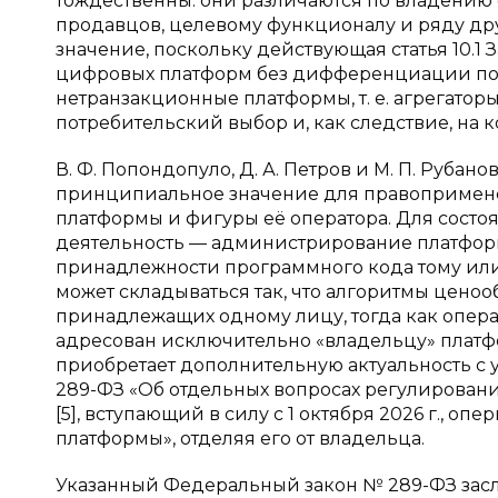
тождественны: они различаются по владению
продавцов, целевому функционалу и ряду други
значение, поскольку действующая статья 10.1
цифровых платформ без дифференциации по 
нетранзакционные платформы, т. е. агрегатор
потребительский выбор и, как следствие, на 
В. Ф. Попондопуло, Д. А. Петров и М. П. Руб
принципиальное значение для правопримене
платформы и фигуры её оператора. Для сост
деятельность — администрирование платформ
принадлежности программного кода тому или и
может складываться так, что алгоритмы ценоо
принадлежащих одному лицу, тогда как опера
адресован исключительно «владельцу» платф
приобретает дополнительную актуальность с уч
289-ФЗ «Об отдельных вопросах регулирова
[5], вступающий в силу с 1 октября 2026 г., 
платформы», отделяя его от владельца.
Указанный Федеральный закон № 289-ФЗ заслу