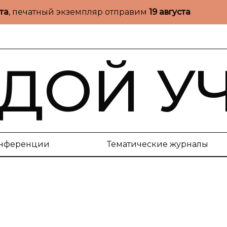
ста
, печатный экземпляр отправим
19 августа
ДОЙ У
нференции
Тематические журналы