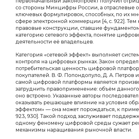
первоначальный законопроект получил отриц
со стороны Минцифры России, а отраслевые 
ключевых формулировок, способных, по их мн
сфере электронной коммерции [4, с. 922]. Тем
правовые конструкции, ставшие фундаментом
категорию сетевого эффекта, понятие цифро
деятельности её владельцев.
Категория «сетевой эффект» выполняет сис
контроля на цифровых рынках. Закон определя
потребительская ценность цифровой платфор
покупателей. В. Ф. Попондопуло, Д. А. Петров
самой цифровой платформы является произво
затруднить правоприменение: объём данного 
оно встроено. Указанные авторы последовател
оказывать решающее влияние на условия обра
эффектом» — она может порождаться, к приме
923, 930]. Такой подход заслуживает поддер
одному феномену цифровой среды сужает рег
механизмы наращивания рыночной власти.