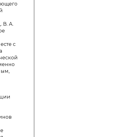
ующего
й
В. А.
ое
есте с
а
ической
именно
ным,
кции
минов
не