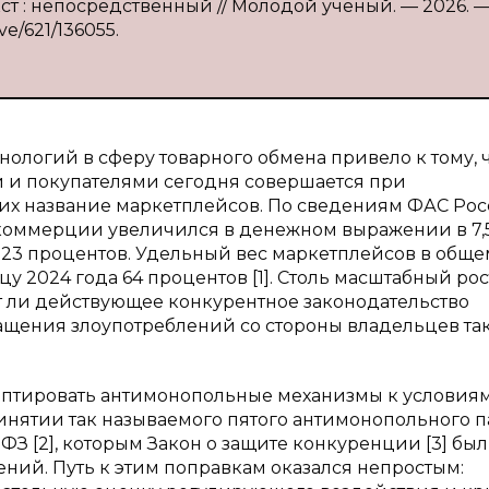
ст : непосредственный // Молодой ученый. — 2026. 
ve/621/136055.
логий в сферу товарного обмена привело к тому, 
 и покупателями сегодня совершается при
х название маркетплейсов. По сведениям ФАС Росс
 коммерции увеличился в денежном выражении в 7,5 
о 23 процентов. Удельный вес маркетплейсов в обще
 2024 года 64 процентов [1]. Столь масштабный рос
т ли действующее конкурентное законодательство
щения злоупотреблений со стороны владельцев та
аптировать антимонопольные механизмы к условия
ятии так называемого пятого антимонопольного п
-ФЗ [2], которым Закон о защите конкуренции [3] был
ений. Путь к этим поправкам оказался непростым: