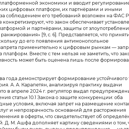
 платформенной экономики и вводит регулировани
их цифровых платформ, их партнёрами и иными
 за соблюдением его требований возложен на ФАС 
 Носков конкретизируют, что закон обеспечивает установ
атформой и партнёрами, защиты от злоупотреблени
ранжирования» [9, с. 6]. Представляется, что принят
скольку до его появления антимонопольное
запрета применительно к цифровым рынкам — запр
латформ. Вместе с тем нельзя не заметить, что зак
ктивность может быть оценена лишь после формиров
ва года демонстрирует формирование устойчивого
я. А. А. Карапетян, анализируя практику выдачи
то в апреле 2024 г. регулятор выдал предупрежден
ния статьи 10.1 Закона о защите конкуренции: оба
ные условия, включая запрет на размещение конта
луг и непрозрачность оснований для расторжения
зменения в оферты, что свидетельствует об определ
 Д. М. Ашфа дополняет картину сведениями о том, ч