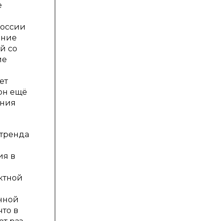
е
России
ление
й со
ие
ет
он ещё
ания
 тренда
ия в
ктной
ённой
то в