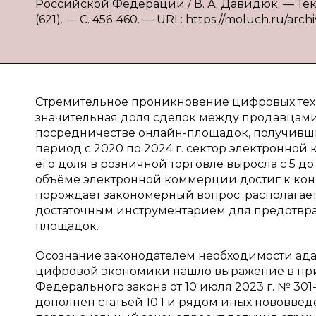
Российской Федерации / В. А. Давидюк. — Тек
(621). — С. 456-460. — URL: https://moluch.ru/archi
Стремительное проникновение цифровых техно
значительная доля сделок между продавцами
посредничестве онлайн-площадок, получивши
период с 2020 по 2024 г. сектор электронной
его доля в розничной торговле выросла с 5 д
объёме электронной коммерции достиг к концу
порождает закономерный вопрос: располагае
достаточным инструментарием для предотвра
площадок.
Осознание законодателем необходимости ад
цифровой экономики нашло выражение в прин
Федерального закона от 10 июля 2023 г. № 301
дополнен статьёй 10.1 и рядом иных нововвед