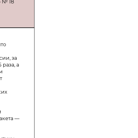
— № 18
что
ии, за
раза, а
м
т
ких
м
акета —