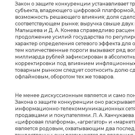
Закон о защите конкуренции устанавливает 
субъекта, владеющего цифровой платформой
возможность решающего влияния; доля сдело
соответствующем рынке; выручка свыше двух 
Малышева и Д. А. Конева справедливо расцен
продолжение усилий государства по регули
характер определения сетевого эффекта для о
тем количественные пороги вызывают ряд воп
миллиарда рублей зафиксирован в абсолютны
корректировки под влиянием инфляционных п
товарным рынком следует соотносить долю с
офлайновым, оборотом тех же товаров.
Не менее дискуссионным является и само по
Закона о защите конкуренции оно раскрывает
информационно-телекоммуникационных сетя
продавцами и покупателями. Л. А. Ханчукаев
«цифровая платформа», «агрегатор» и «маркетп
является родовым, охватывающим два последн