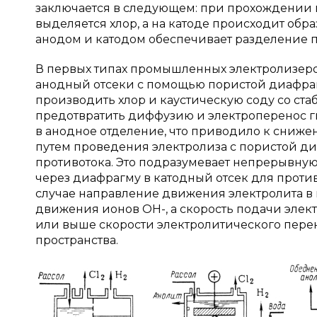
заключается в следующем: при прохождении п
выделяется хлор, а на катоде происходит об
анодом и катодом обеспечивает разделение про
В первых типах промышленных электролизеро
анодный отсеки с помощью пористой диафраг
производить хлор и каустическую соду со ста
предотвратить диффузию и электроперенос г
в анодное отделение, что приводило к сниже
путем проведения электролиза с пористой д
противотока. Это подразумевает непрерывную
через диафрагму в катодный отсек для против
случае направление движения электролита 
движения ионов OH-, а скорость подачи элект
или выше скорости электролитического пере
пространства.