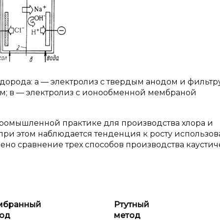
водорода: а — электролиз с твердым анодом и филь
ом; в — электролиз с ионообменной мембраной
ромышленной практике для производства хлора и
 при этом наблюдается тенденция к росту использо
дено сравнение трех способов производства каусти
мбранный
Ртутный
од
метод