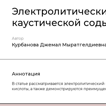
Электролитически
каустической сод
Автор
Курбанова Джемал Мыратгелдиевн
Аннотация
В статье рассматривается электролитический
кислоты, а также демонстрируются преимущес