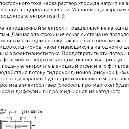
остоянного тока через раствор хлорида натрия на 
разование водорода и щелочи. Установка диафрагмы
дуктов электролиза [1, 3].
в неподвижный электролит разделялся на катодны
мы. Данная электрохимическая система не позволя
бильным выходом по току, так как было невозможно
идроксид-ионов, накапливающихся в катодном отд
нию эффективности тока. Предотвратить эти потери
иафрагмой и твердым катодом, используя принцип
 подачу электролита в анодный отсек и его фильтр
одействия потоку гидроксид-ионов (рисунок 1, «а»).
в порах диафрагмы будет противоположным направ
ролита в электролизер (скорость противотока) буде
носа и диффузии гидроксид-ионов из катодного