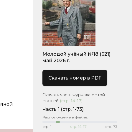
Молодой учёный №18 (621)
май 2026 г.
Скачать номер в PDF
Скачать часть журнала с этой
статьей
(стр.
14-17
)
:
ляной
Часть 1
(стр. 1-73)
Расположение в файле:
стр.
1
стр.
14-17
стр.
73