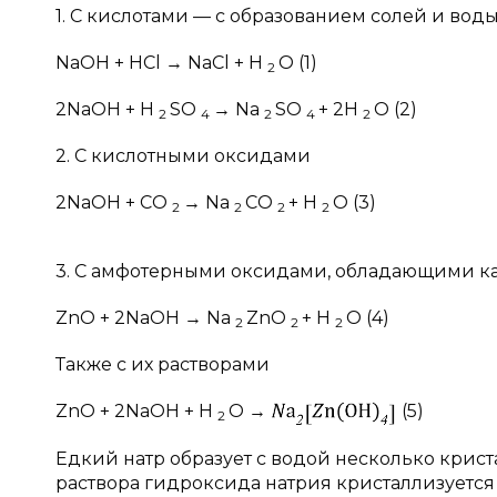
1. С кислотами — с образованием солей и вод
NaOH + HСl → NaСl + H
O (1)
2
2NaOH + H
SO
→ Na
SO
+ 2H
O (2)
2
4
2
4
2
2. С кислотными оксидами
2NaOH + СO
→ Na
СO
+ H
O (3)
2
2
2
2
3. С амфотерными оксидами, обладающими ка
ZnO + 2NaOH → Na
ZnO
+ H
O (4)
2
2
2
Также с их растворами
ZnO + 2NaOH + H
O →
(5)
2
Едкий натр образует с водой несколько криста
раствора гидроксида натрия кристаллизуетс