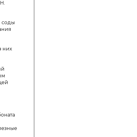
H.
й соды
ания
з них
ый
ым
щей
боната
лезные