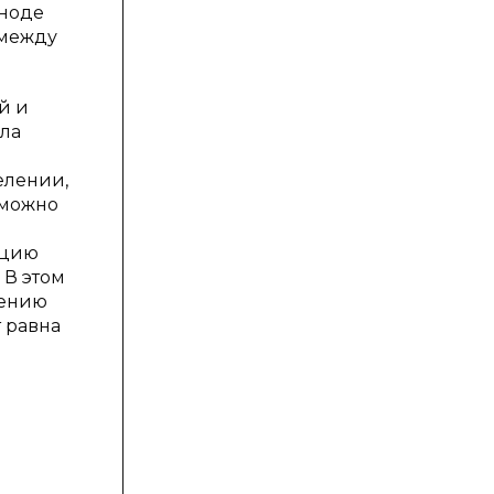
аноде
 между
й и
ла
елении,
 можно
ацию
 В этом
лению
т равна