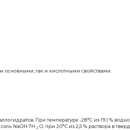
ы
к основными, так и кислотными свойствами.
ллогидратов. При температуре -28°C из 19,1 % водно
я соль NaOH∙7H
O; при 20°C из 2,5 % раствора в твер
2