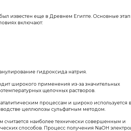
был известен еще в Древнем Египте. Основные эта
ловиях включают:
анулирование гидроксида натрия.
одит широкого применения из-за значительных
котемпературных щелочных растворов.
каталитическим процессам и широко используется 
зводстве целлюлозы сульфатным методом.
м считается наиболее технически совершенным и
ческих способов. Процесс получения NaOH электр