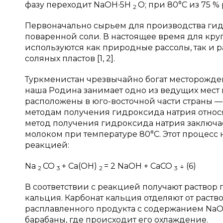
фазу переходит NaOH∙5H
O; при 80°C из 75 
2
Первоначально сырьем для производства ги
поваренной соли. В настоящее время для кру
используются как природные рассолы, так и
соляных пластов [1, 2].
Туркменистан чрезвычайно богат месторожде
наша Родина занимает одно из ведущих мест
расположены в юго-восточной части страны 
методам получения гидроксида натрия относ
метод получения гидроксида натрия заключа
молоком при температуре 80°C. Этот процес
реакцией:
Na
CO
+ Ca(OH)
= 2 NaOH + CaCO
↓ (6)
2
3
2
3
В соответствии с реакцией получают раствор 
кальция. Карбонат кальция отделяют от раств
расплавленного продукта с содержанием NaO
барабаны, где происходит его охлаждение.