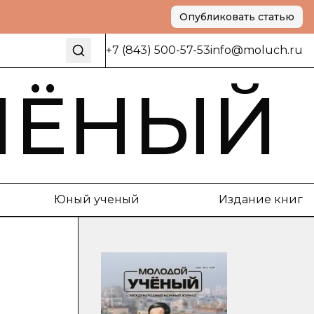
Опубликовать статью
+7 (843) 500-57-53
info@moluch.ru
ЧЁНЫЙ
Юный ученый
Издание книг