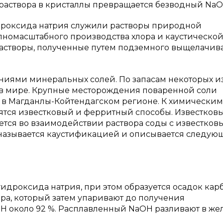
% раствора в кристаллы превращается безводный NaO
дроксида натрия служили растворы природной
пномасштабного производства хлора и каустическо
 растворы, полученные путем подземного выщелачив
ниями минеральных солей. По запасам некоторых и
 в мире. Крупные месторождения поваренной соли
— в Магданлы-Койтендагском регионе. К химическим
ятся известковый и ферритный способы. Известков
ется во взаимодействии раствора соды с известков
с называется каустификацией и описывается следую
гидроксида натрия, при этом образуется осадок кар
ора, который затем упаривают до получения
H около 92 %. Расплавленный NaOH разливают в же