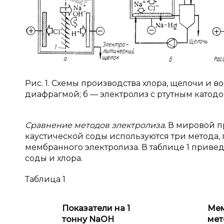
Рис. 1. Схемы производства хлора, щелочи и 
диафрагмой; б — электролиз с ртутным катод
Сравнение методов электролиза.
В
мировой п
каустической соды используются три метода,
мембранного электролиза. В таблице 1 приве
соды и хлора.
Таблица 1
Показатели на 1
Ме
тонну NaOH
мет