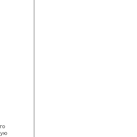
го
дую