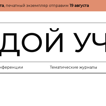
ста
, печатный экземпляр отправим
19 августа
ДОЙ У
нференции
Тематические журналы