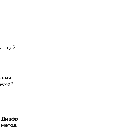
трующей
вания
ческой
Диафрагменный
метод