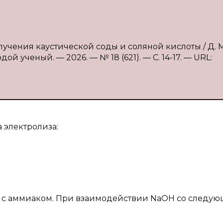
лучения каустической соды и соляной кислоты / Д. М
ой ученый. — 2026. — № 18 (621). — С. 14-17. — URL:
 электролиза:
ии с аммиаком. При взаимодействии NaOH со следу