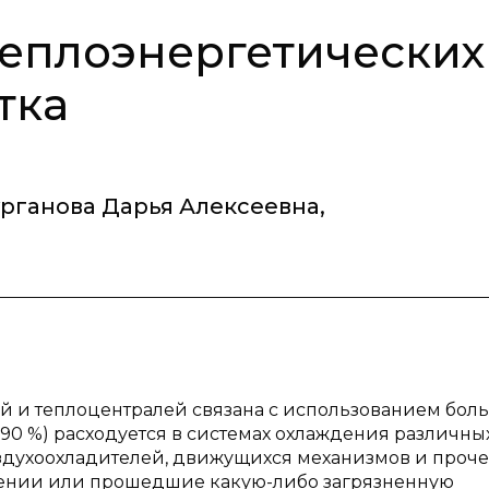
теплоэнергетических
тка
урганова Дарья Алексеевна
,
й и теплоцентралей связана с использованием бол
 90 %) расходуется в системах охлаждения различны
оздухоохладителей, движущихся механизмов и проче
лении или прошедшие какую-либо загрязненную