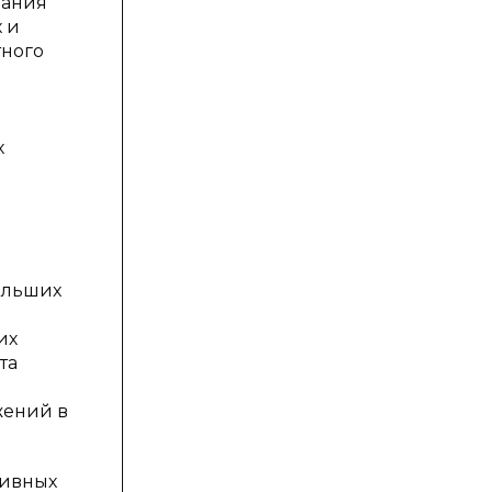
вания
 и
тного
х
ольших
их
та
жений в
тивных