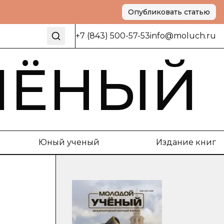
Опубликовать статью
+7 (843) 500-57-53
info@moluch.ru
ЧЁНЫЙ
Юный ученый
Издание книг