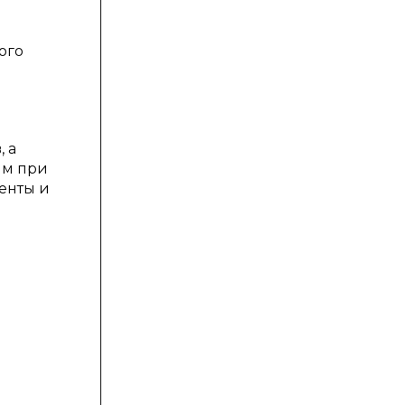
ого
 а
им при
енты и