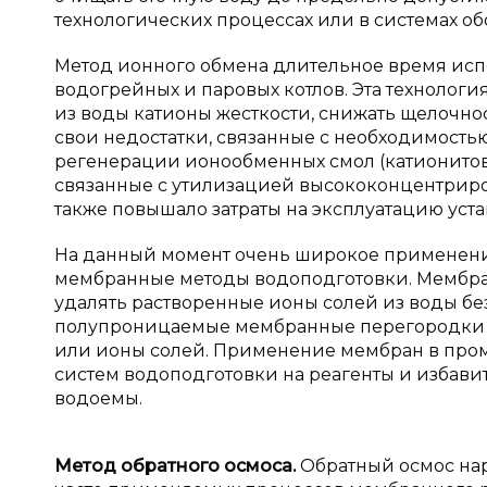
технологических процессах или в системах о
Метод ионного обмена длительное время исп
водогрейных и паровых котлов. Эта технолог
из воды катионы жесткости, снижать щелочнос
свои недостатки, связанные с необходимость
регенерации ионообменных смол (катионитов 
связанные с утилизацией высококонцентриро
также повышало затраты на эксплуатацию уст
На данный момент очень широкое применение
мембранные методы водоподготовки. Мембран
удалять растворенные ионы солей из воды бе
полупроницаемые мембранные перегородки 
или ионы солей. Применение мембран в про
систем водоподготовки на реагенты и избави
водоемы.
Метод обратного осмоса.
Обратный осмос нар