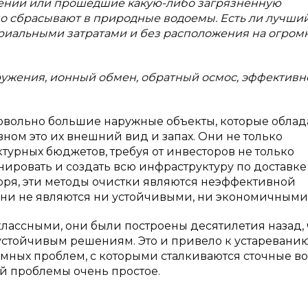
лении или прошедшие какую-либо загрязненную
 сбрасывают в природные водоемы. Есть ли лучши
ериальными затратами и без расположения на огром
ружения, ионный обмен, обратный осмос, эффективн
овольно большие наружные объекты, которые облад
ном это их внешний вид и запах. Они не только
турных бюджетов, требуя от инвесторов не только
нировать и создать всю инфраструктуру по доставке
воря, эти методы очистки являются неэффективной
ни не являются ни устойчивыми, ни экономичными [1
классными, они были построены десятилетия назад, 
устойчивым решениям. Это и привело к устареванию
омных проблем, с которыми сталкиваются сточные в
й проблемы очень простое.