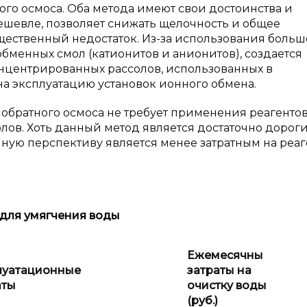
ого осмоса. Оба метода имеют свои достоинства и
ешевле, позволяет снижать щелочность и общее
ущественный недостаток. Из-за использования больш
бменных смол (катионитов и анионитов), создается
нцентрированных рассолов, использованных в
на эксплуатацию установок ионного обмена.
 обратного осмоса не требует применения реагентов,
олов. Хоть данный метод является достаточно дорог
чную перспективу является менее затратным на реаг
 для умягчения воды
Ежемесячны
луатационные
затраты на
аты
очистку воды
(руб.)