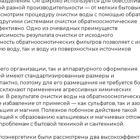
азделения. Он широко используется для обессоли
мой разной производительности — от мелких бытовых
ссмотрим процедуру очистки воды с помощью обра
ю с другими системами очистки обратноосмотические
фективно. Одно из очевидных преимуществ
симость результата очистки от исходного
ость обратноосмотических фильтров позволяет с и
 воду, так и воду из поверхностных источников
 его организации, так и аппаратурного оформления.
й имеют стандартизированные размеры и
актно, поэтому для его размещения не требуется б
исключают применение агрессивных химических
ми. В результате очистки воды на обратноосмотическ
 избавление от примесей — как сульфатов, так и азо
льция и магния. Полезное побочное действие такой
ящей к образованию кальциевых и магниевых отло
проблемам с бытовой техникой и сантехникой.
плоэнергетики были рассмотрены два высокоэффек