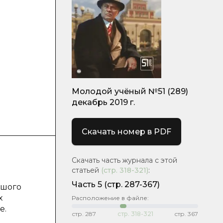
Молодой учёный №51 (289)
декабрь 2019 г.
Скачать номер в PDF
Скачать часть журнала с этой
статьей
(стр.
318-321
)
:
Часть 5
(стр. 287-367)
ьшого
х
Расположение в файле:
е.
стр.
287
стр.
318-321
стр.
367