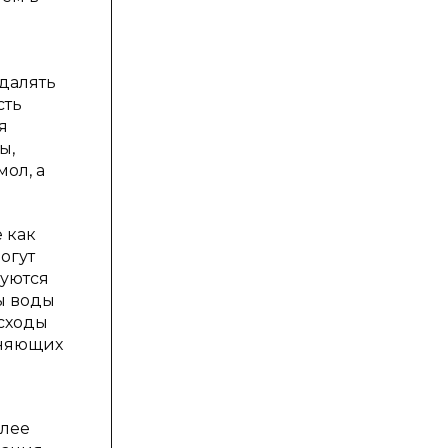
удалять
сть
я
ы,
ол, а
 как
огут
зуются
ы воды
сходы
зняющих
олее