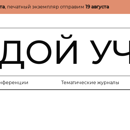
ста
, печатный экземпляр отправим
19 августа
ДОЙ У
нференции
Тематические журналы