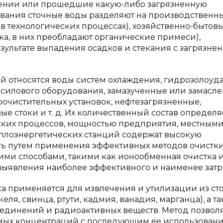
лении или прошедшие какую-либо загрязненную
ования сточные воды разделяют на производственн
 в технологических процессах), хозяйственно-бытов
ека, в них преобладают органические примеси),
зультате выпадения осадков и стекания с загрязне
ий относятся воды систем охлаждения, гидрозолоуд
осилового оборудования, замазученные или замасл
очистительных установок, нефтезагрязненные,
е стоки и т. д. Их количественный состав определяе
ских процессов, мощностью предприятия, местным
еплоэнергетических станций содержат высокую
ь путем применения эффективных методов очистки
кими способами, такими как ионообменная очистка 
 выявления наиболее эффективного и наименее затр
а применяется для извлечения и утилизации из ст
еля, свинца, ртути, кадмия, ванадия, марганца), а т
единений и радиоактивных веществ. Метод позвол
имых концентраций с последующим ее использован