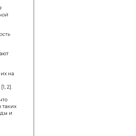
й
ной
ость
ают
 их на
, 2].
что
 таких
оды и