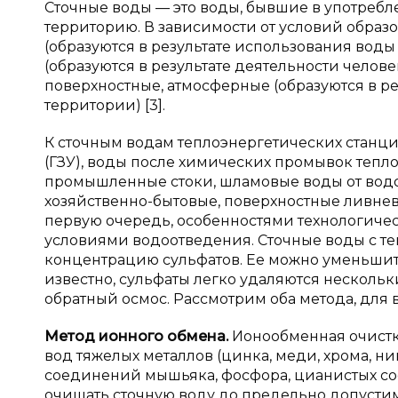
Сточные воды — это воды, бывшие в употреб
территорию. В зависимости от условий образ
(образуются в результате использования воды
(образуются в результате деятельности челов
поверхностные, атмосферные (образуются в ре
территории) [3].
К сточным водам теплоэнергетических станц
(ГЗУ), воды после химических промывок тепл
промышленные стоки, шламовые воды от водо
хозяйственно-бытовые, поверхностные ливневы
первую очередь, особенностями технологиче
условиями водоотведения. Сточные воды с т
концентрацию сульфатов. Ее можно уменьшит
известно, сульфаты легко удаляются несколь
обратный осмос. Рассмотрим оба метода, для
Метод ионного обмена.
Ионообменная очистк
вод тяжелых металлов (цинка, меди, хрома, ник
соединений мышьяка, фосфора, цианистых со
очищать сточную воду до предельно допуст