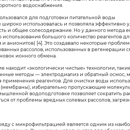
боротного водоснабжения.
ользовался для подготовки питательной воды
ия широко использовалась и позволяла эффективно 
ть и общее солесодержание. Но у данного метода е
ю использования большого количество реагентов дл
и анионитов) [4]. Это создавало некоторые проблем
ванных рассолов, использованных в регенерации см
ановок ионного обмена.
 находит «экологически чистые» технологии, такие
ные методы — электродиализ и обратный осмос, м
з применения реагентов. Для очистки воды исполь
(мембраны), избирательно пропускающие молекул
мышленной водоподготовке позволяет сократить ра
ться от проблемы вредных солевых рассолов, загря
яду с микрофильтрацией является одним из наиб