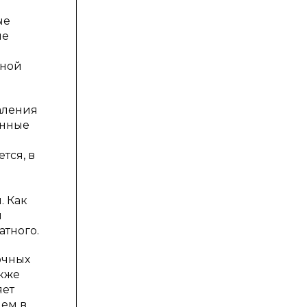
ые
ые
нной
аления
енные
тся, в
и
. Как
и
атного.
очных
акже
яет
ием в