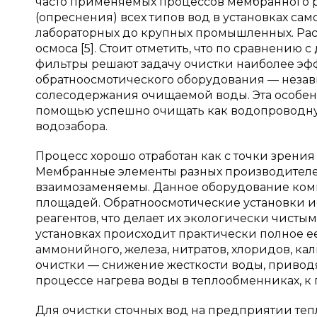
часто применяемых процессов мембранного р
(опреснения) всех типов вод в установках са
лабораторных до крупных промышленных. Ра
осмоса [5]. Стоит отметить, что по сравнени
фильтры решают задачу очистки наиболее эф
обратноосмотического оборудования — незави
солесодержания очищаемой воды. Эта особенн
помощью успешно очищать как водопроводную
водозабора.
Процесс хорошо отработан как с точки зрения
Мембранные элементы разных производителе
взаимозаменяемы. Данное оборудование комп
площадей. Обратноосмотические установки 
реагентов, что делает их экологически чисты
установках происходит практически полное ее
аммонийного, железа, нитратов, хлоридов, ка
очистки — снижение жесткости воды, привод
процессе нагрева воды в теплообменниках, к 
Для очистки сточных вод на предприятии те