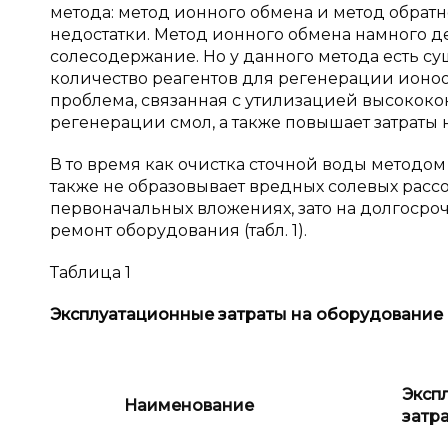
метода: метод ионного обмена и метод обратн
недостатки. Метод ионного обмена намного д
солесодержание. Но у данного метода есть с
количество реагентов для регенерации ионоо
проблема, связанная с утилизацией высококо
регенерации смол, а также повышает затраты 
В то время как очистка сточной воды методом
также не образовывает вредных солевых расс
первоначальных вложениях, зато на долгосро
ремонт оборудования (табл. 1).
Таблица 1
Эксплуатационные затраты на оборудование
Эксп
Наименование
затр