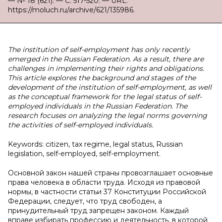
— № 18 (621). — С. 517-520. — URL:
https://moluch.ru/archive/621/135986.
The institution of self-employment has only recently
emerged in the Russian Federation. As a result, there are
challenges in implementing their rights and obligations.
This article explores the background and stages of the
development of the institution of self-employment, as well
as the conceptual framework for the legal status of self-
employed individuals in the Russian Federation. The
research focuses on analyzing the legal norms governing
the activities of self-employed individuals.
Keywords: citizen, tax regime, legal status, Russian
legislation, self-employed, self-employment.
Основной закон нашей страны провозглашает основные
права человека в области труда. Исходя из правовой
нормы, в частности статьи 37 Конституции Российской
Федерации, следует, что труд свободен, а
принудительный труд запрещен законом. Каждый
вправе избирать профессию и деятельность, в которой