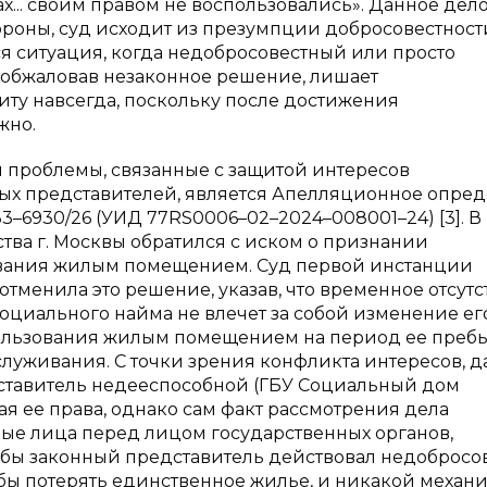
ах... своим правом не воспользовались». Данное дел
ороны, суд исходит из презумпции добросовестност
ся ситуация, когда недобросовестный или просто
 обжаловав незаконное решение, лишает
ту навсегда, поскольку после достижения
жно.
роблемы, связанные с защитой интересов
ых представителей, является Апелляционное опре
33–6930/26 (УИД 77RS0006–02–2024–008001–24) [3]. В
ва г. Москвы обратился с иском о признании
ования жилым помещением. Суд первой инстанции
отменила это решение, указав, что временное отсутс
циального найма не влечет за собой изменение ег
о пользования жилым помещением на период ее преб
луживания. С точки зрения конфликта интересов, д
дставитель недееспособной (ГБУ Социальный дом
я ее права, однако сам факт рассмотрения дела
ные лица перед лицом государственных органов,
бы законный представитель действовал недобросо
 бы потерять единственное жилье, и никакой механ