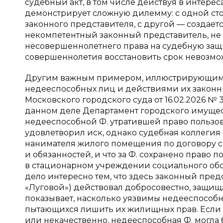
судебный акт, в том числе действуя в интерес
демонстрирует сложную дилемму: с одной ст
законного представителя, с другой — создает
некомпетентный законный представитель, не
несовершеннолетнего права на судебную защи
совершеннолетия восстановить срок невозмо
Другим важным примером, иллюстрирующим п
недееспособных лиц и действиями их законн
Московского городского суда от 16.02.2026 № 
данном деле Департамент городского имущест
недееспособной Ф. утратившей право польз
удовлетворил иск, однако судебная коллегия 
нанимателя жилого помещения по договору со
и обязанностей, и что за Ф. сохранено прав
в стационарном учреждении социального обс
дело интересно тем, что здесь законный пре
«Луговой») действовал добросовестно, защища
показывает, насколько уязвимы недееспособ
пытающихся лишить их жилищных прав. Если 
или некачественно, недееспособная Ф. могла