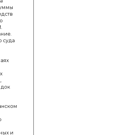
а
суммы
едств
о
.
ание.
о суда
чаях
х
,
ядок
данском
о
ных и