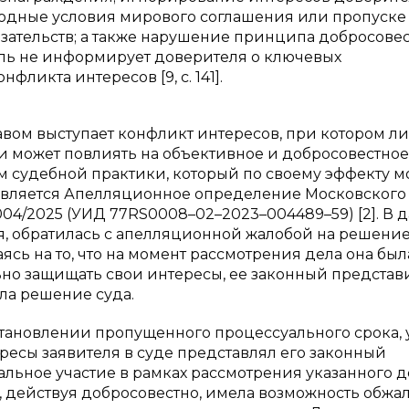
одные условия мирового соглашения или пропуске
зательств; а также нарушение принципа добросове
ль не информирует доверителя о ключевых
фликта интересов [9, с. 141].
вом выступает конфликт интересов, при котором л
и может повлиять на объективное и добросовестное
м судебной практики, который по своему эффекту м
является Апелляционное определение Московского
2004/2025 (УИД 77RS0008–02–2023–004489–59) [2]. В 
я, обратилась с апелляционной жалобой на решение
ясь на то, что на момент рассмотрения дела она был
но защищать свои интересы, ее законный представ
ала решение суда.
тановлении пропущенного процессуального срока, у
ресы заявителя в суде представлял его законный
альное участие в рамках рассмотрения указанного д
 действуя добросовестно, имела возможность обжа