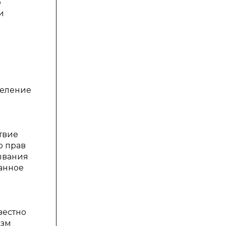
о
и
деление
твие
о прав
ывания
анное
вестно
изм