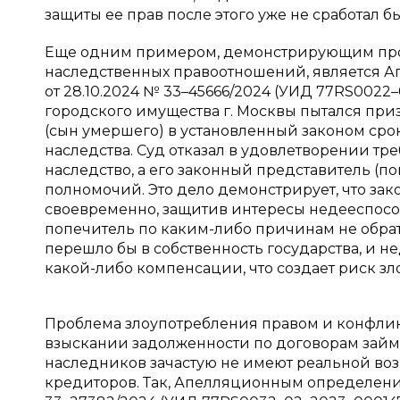
защиты ее прав после этого уже не сработал бы [1
Еще одним примером, демонстрирующим проб
наследственных правоотношений, является А
от 28.10.2024 № 33–45666/2024 (УИД 77RS0022–
городского имущества г. Москвы пытался при
(сын умершего) в установленный законом сро
наследства. Суд отказал в удовлетворении тр
наследство, а его законный представитель (п
полномочий. Это дело демонстрирует, что за
своевременно, защитив интересы недееспособ
попечитель по каким-либо причинам не обрат
перешло бы в собственность государства, и 
какой-либо компенсации, что создает риск злоуп
Проблема злоупотребления правом и конфликт
взыскании задолженности по договорам займ
наследников зачастую не имеют реальной во
кредиторов. Так, Апелляционным определение