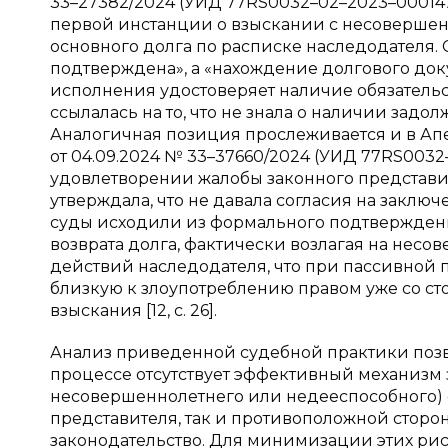
33–27382/2024 (УИД 77RS0032–02–2023–000147
первой инстанции о взыскании с несовершенн
основного долга по расписке наследодателя. 
подтверждена», а «нахождение долгового доку
исполнения удостоверяет наличие обязательс
ссылалась на то, что не знала о наличии задо
Аналогичная позиция прослеживается и в А
от 04.09.2024 № 33–37660/2024 (УИД 77RS0032–0
удовлетворении жалобы законного представи
утверждала, что не давала согласия на заключе
суды исходили из формального подтверждени
возврата долга, фактически возлагая на нес
действий наследодателя, что при пассивной 
близкую к злоупотреблению правом уже со с
взыскания [12, с. 26].
Анализ приведенной судебной практики позво
процессе отсутствует эффективный механизм
несовершеннолетнего или недееспособного) о
представителя, так и противоположной стор
законодательство. Для минимизации этих ри