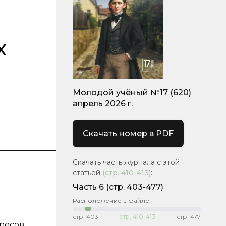
х
Молодой учёный №17 (620)
апрель 2026 г.
Скачать номер в PDF
Скачать часть журнала с этой
статьей
(стр.
410-413
)
:
Часть 6
(стр. 403-477)
Расположение в файле:
стр.
403
стр.
410-413
стр.
477
ресов