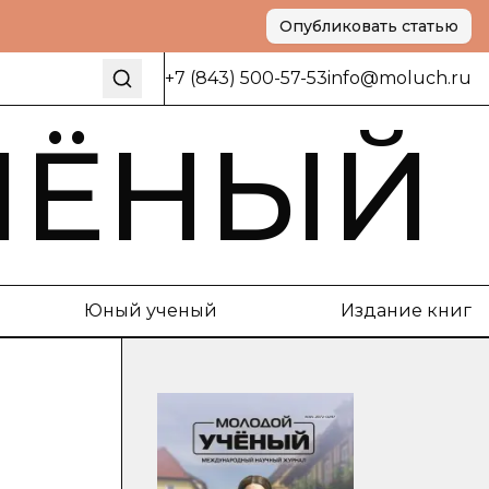
Опубликовать статью
+7 (843) 500-57-53
info@moluch.ru
ЧЁНЫЙ
Юный ученый
Издание книг