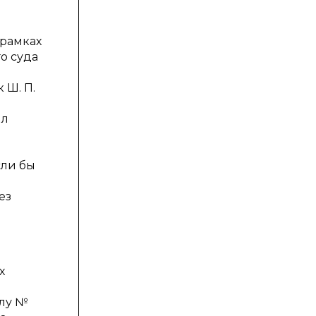
рамках
о суда
 Ш. П.
ял
сли бы
ез
х
елу №