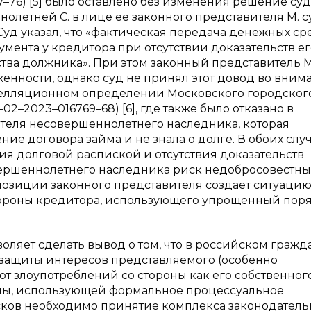
–76) [5] было оставлено без изменения решение суд
олетней С. в лице ее законного представителя М. 
Суд указал, что «фактическая передача денежных ср
мента у кредитора при отсутствии доказательств ег
тва должника». При этом законный представитель М
лженности, однако суд не принял этот довод во вним
пелляционном определении Московского городског
2–2023–016769–68) [6], где также было отказано в
теля несовершеннолетнего наследника, которая
ние договора займа и не знала о долге. В обоих слу
я долговой распиской и отсутствия доказательств
овершеннолетнего наследника риск недобросовестны
позиции законного представителя создает ситуацию
тороны кредитора, использующего упрощенный пор
ляет сделать вывод о том, что в российском граж
 защиты интересов представляемого (особенно
т злоупотреблений со стороны как его собственног
оны, использующей формальное процессуальное
сков необходимо принятие комплекса законодатель