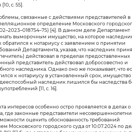
0, с. 55].
лемы, связанные с действиями представителей в 
пелляционное определение Московского городског
02–2023–018754–75) [4]. В данном деле Департамент
знать выморочным имущество, на которое наследник
к обратился к нотариусу с заявлением о принятии
ебований Департамента, указав, что наследник прин
опечитель) действовал в пределах предоставленных
конный представитель действовал добросовестно и
ного наследника. Однако оно же показывает, что е
ился к нотариусу в установленный срок, имущество
недееспособный наследник лишился бы наследства б
отреблений [11, с. 16].
а интересов особенно остро проявляется в делах о
а, где законные представители несовершеннолетни
зможности оценить обоснованность требований
м Московского городского суда от 10.07.2024 по д