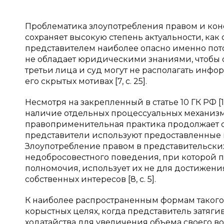
Проблематика злоупотребления правом и кон
сохраняет высокую степень актуальности, как
представителем наиболее опасно именно пото
не обладает юридическими знаниями, чтобы о
третьи лица и суд могут не располагать инф
его скрытых мотивах [7, с. 25].
Несмотря на закрепленный в статье 10 ГК РФ 
наличие отдельных процессуальных механиз
правоприменительная практика продолжает с
представители используют предоставленные 
Злоупотребление правом в представительски
недобросовестного поведения, при которой 
полномочия, использует их не для достижени
собственных интересов [8, с. 5].
К наиболее распространенным формам такого
корыстных целях, когда представитель затяг
ходатайства для увеличения объема своего в