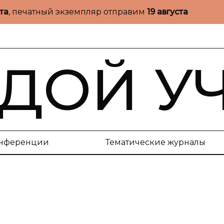
ста
, печатный экземпляр отправим
19 августа
ДОЙ У
нференции
Тематические журналы