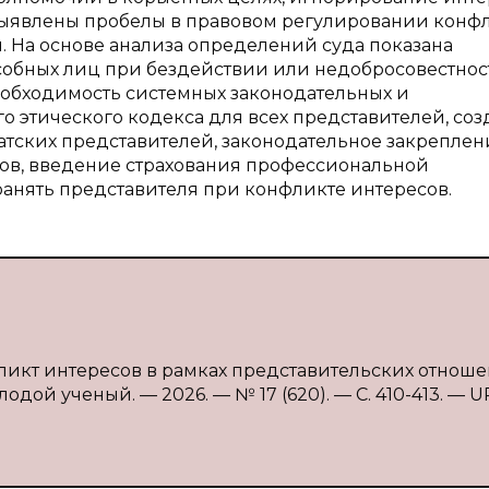
Выявлены пробелы в правовом регулировании конф
. На основе анализа определений суда показана
обных лиц при бездействии или недобросовестнос
еобходимость системных законодательных и
о этического кодекса для всех представителей, со
тских представителей, законодательное закреплен
сов, введение страхования профессиональной
ранять представителя при конфликте интересов.
фликт интересов в рамках представительских отноше
лодой ученый. — 2026. — № 17 (620). — С. 410-413. — U