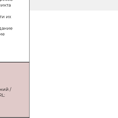
ликта
ти их
здание
ие
ний /
RL: