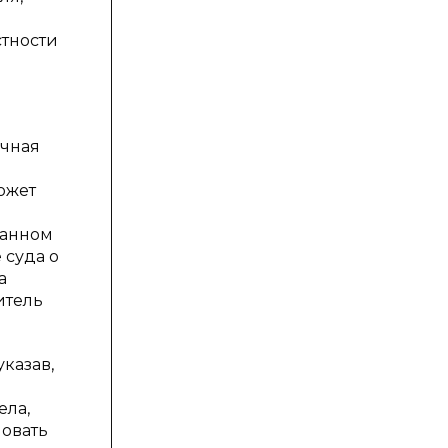
стности
ичная
ожет
данном
 суда о
а
итель
казав,
ела,
ловать