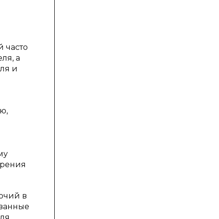
й часто
ля, а
ля и
ю,
му
орения
очий в
ованные
ля,