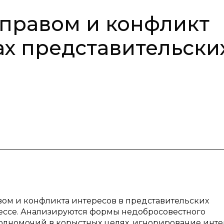
правом и конфликт
ах представительски
ом и конфликта интересов в представительских
ессе. Анализируются формы недобросовестного
олномочий в корыстных целях, игнорирование инте