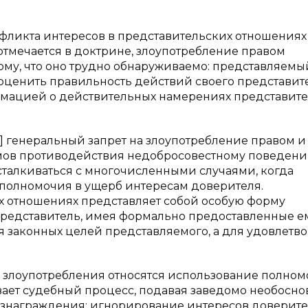
фликта интересов в представительских отношениях
 отмечается в доктрине, злоупотребление правом
му, что оно трудно обнаруживаемо: представляемы
ценить правильность действий своего представите
ормацией о действительных намерениях представите
[1] генеральный запрет на злоупотребление правом и
мов противодействия недобросовестному поведени
талкиваться с многочисленными случаями, когда
полномочия в ущерб интересам доверителя.
х отношениях представляет собой особую форму
представитель, имея формально предоставленные е
я законных целей представляемого, а для удовлетв
 злоупотребления относятся использование полном
ивает судебный процесс, подавая заведомо необосн
ознаграждения; игнорирование интересов доверите