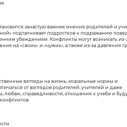
е.
ановится зачастую важнее мнения родителей и учи
роной» подталкивает подростков к подражанию пов
ренним убеждениям. Конфликты могут возникать из-
ния на «своих» и «чужих», а также из-за давления 
твенные взгляды на жизнь, моральные нормы и
тличаться от взглядов родителей, учителей и даже
ы, любви, справедливости, отношения к учёбе и бу
 конфликтов.
ости