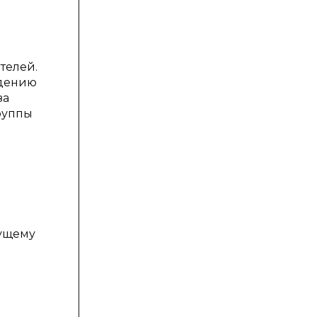
телей.
едению
за
группы
дущему