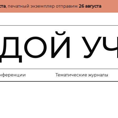
ста
, печатный экземпляр отправим
26 августа
ДОЙ У
нференции
Тематические журналы