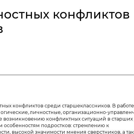
остных конфликтов
в
тных конфликтов среди старшеклассников. В работе
огические, личностные, организационно-управлен
е возникновению конфликтных ситуаций в старших
м особенностям подростков: стремлению к
и, высокой значимости мнения сверстников, а та