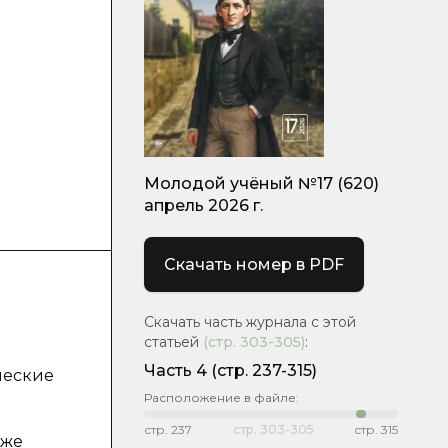
Молодой учёный №17 (620)
апрель 2026 г.
Скачать номер в PDF
Скачать часть журнала с этой
статьей
(стр.
303-305
)
:
Часть 4
(стр. 237-315)
ческие
Расположение в файле:
стр.
237
стр.
303-305
стр.
315
кже