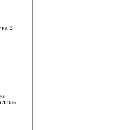
ка. В
ска
а лишь