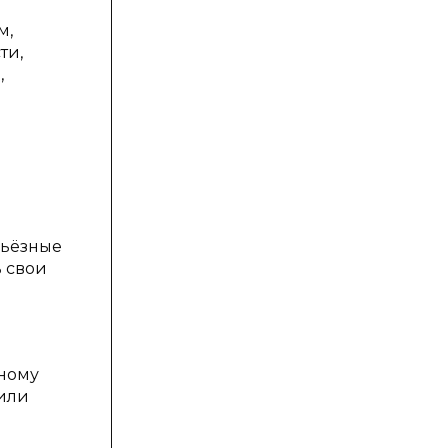
м,
ти,
,
рьёзные
 свои
дному
 или