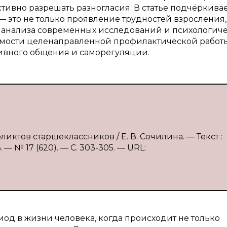
ивно разрешать разногласия. В статье подчёркивае
 это не только проявление трудностей взросления,
е анализа современных исследований и психологич
имости целенаправленной профилактической работ
ивного общения и саморегуляции.
ктов старшеклассников / Е. В. Сочилина. — Текст :
 № 17 (620). — С. 303-305. — URL:
од в жизни человека, когда происходит не только