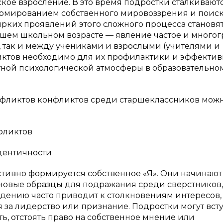
кое взросление. В это время подростки сталкиваютс
ормированием собственного мировоззрения и поис
ярких проявлений этого сложного процесса становя
шем школьном возрасте — явление частое и многог
, так и между учениками и взрослыми (учителями и
ктов необходимо для их профилактики и эффектив
тной психологической атмосферы в образовательно
фликтов конфликтов среди старшеклассников мож
фликтов
дентичности
ктивно формируется собственное «Я». Они начинают
 новые образцы для подражания среди сверстников,
ждению часто приводит к столкновениям интересов,
 за лидерство или признание. Подростки могут всту
ь, отстоять право на собственное мнение или