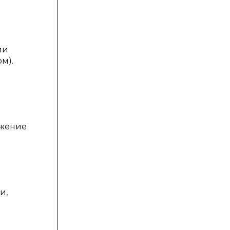
ми
м).
ожение
и,