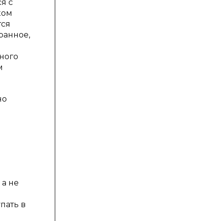
я с
ком
тся
ранное,
ного
м
но
 а не
пать в