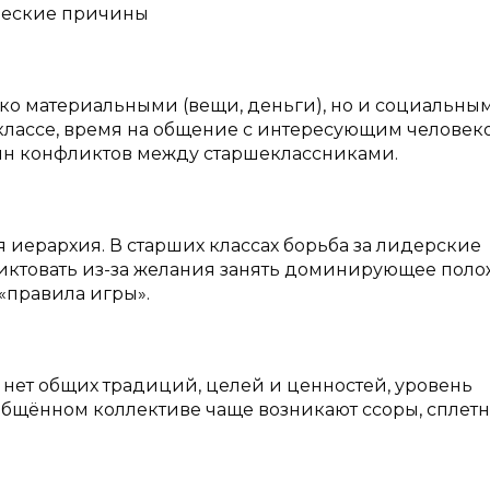
ческие причины
ько материальными (вещи, деньги), но и социальны
 классе, время на общение с интересующим человеко
чин конфликтов между старшеклассниками.
 иерархия. В старших классах борьба за лидерские
ликтовать из-за желания занять доминирующее пол
 «правила игры».
, нет общих традиций, целей и ценностей, уровень
зобщённом коллективе чаще возникают ссоры, сплетн