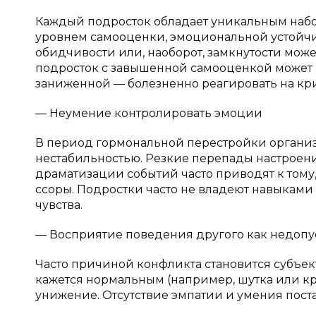
Каждый подросток обладает уникальным набор
уровнем самооценки, эмоциональной устойчив
обидчивости или, наоборот, замкнутости мож
подросток с завышенной самооценкой может н
заниженной — болезненно реагировать на кри
— Неумение контролировать эмоции
В период гормональной перестройки организ
нестабильностью. Резкие перепады настроени
драматизации событий часто приводят к тому
ссоры. Подростки часто не владеют навыками
чувства.
— Восприятие поведения другого как недопу
Часто причиной конфликта становится субъект
кажется нормальным (например, шутка или кр
унижение. Отсутствие эмпатии и умения поста