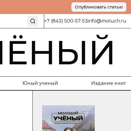
Опубликовать статью
+7 (843) 500-57-53
info@moluch.ru
ЧЁНЫЙ
Юный ученый
Издание книг