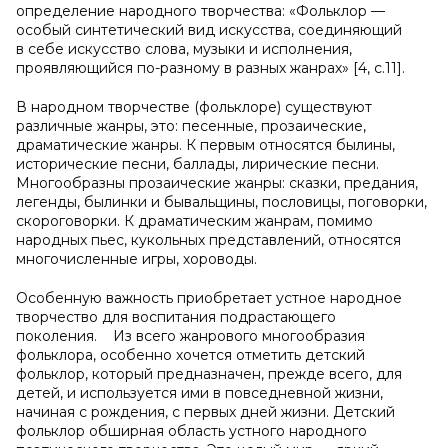
определение народного творчества: «Фольклор —
особый синтетический вид искусства, соединяющий
в себе искусство слова, музыки и исполнения,
проявляющийся по-разному в разных жанрах» [4, с.11].
В народном творчестве (фольклоре) существуют
различные жанры, это: песенные, прозаические,
драматические жанры. К первым относятся былины,
исторические песни, баллады, лирические песни.
Многообразны прозаические жанры: сказки, предания,
легенды, былинки и бывальщины, пословицы, поговорки,
скороговорки. К драматическим жанрам, помимо
народных пьес, кукольных представлений, относятся
многочисленные игры, хороводы.
Особенную важность приобретает устное народное
творчество для воспитания подрастающего
поколения. Из всего жанрового многообразия
фольклора, особенно хочется отметить детский
фольклор, который предназначен, прежде всего, для
детей, и используется ими в повседневной жизни,
начиная с рождения, с первых дней жизни. Детский
фольклор обширная область устного народного