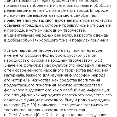
действительность через художественные образы,
показывало наиболее типичное, осмысливая и обобщая
реальные жизненные факты в жизни народа. В народе
испокон веков вырабатывался свой, самобытный
нравственный уклад, своя духовная культура, множество
обычаев и традиций, которые проявлялись в отношении
к природе, в устном народном творчестве,
в удивительных народных ремеслах, в красоте одежды,
в добрых обычаях хорошего тона и правилах приличия.
Устное народное творчество в научной литературе
именуется русским фольклором, русской устной
народностью, русским народным творчеством [5,с.3].
Значение фольклора как культурного наследия и вместе
с тем современного народного творчества велико, как
материала, важного для изучения философии народа,
его истории и искусства, как средства воспитания
подрастающего поколения. Многие исследователи
фольклора выделяют его как в особый вид информации,
его специфика как народного словесного искусства, его
основные функции в народном быту и роль в народной
культуре [3, с. 10]. Фольклор — это устное поэтическое
творчество широких народных масс писал
в Ю. М. Соколов [8, с. 6]. Н. И. Кравцов дал следующее