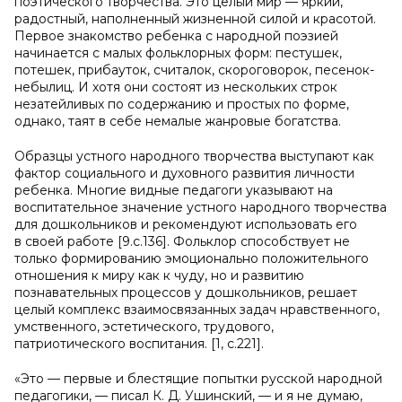
поэтического творчества. Это целый мир — яркий,
радостный, наполненный жизненной силой и красотой.
Первое знакомство ребенка с народной поэзией
начинается с малых фольклорных форм: пестушек,
потешек, прибауток, считалок, скороговорок, песенок-
небылиц. И хотя они состоят из нескольких строк
незатейливых по содержанию и простых по форме,
однако, таят в себе немалые жанровые богатства.
Образцы устного народного творчества выступают как
фактор социального и духовного развития личности
ребенка. Многие видные педагоги указывают на
воспитательное значение устного народного творчества
для дошкольников и рекомендуют использовать его
в своей работе [9.с.136]. Фольклор способствует не
только формированию эмоционально положительного
отношения к миру как к чуду, но и развитию
познавательных процессов у дошкольников, решает
целый комплекс взаимосвязанных задач нравственного,
умственного, эстетического, трудового,
патриотического воспитания. [1, с.221].
«Это — первые и блестящие попытки русской народной
педагогики, — писал К. Д. Ушинский, — и я не думаю,