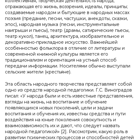
коллективная, творческая деятельность народа,
отражающая его жизнь, воззрения, идеалы, принципы;
создаваемые народом и бытующие в народных массах
поэзия (предание, песни, частушки, анекдоты, сказки,
эпос), народная музыка (песни, инструментальные
наигрыши и пьесы), театр (драмы, сатирические пьесы,
театр кукол), танец, архитектура, изобразительное и
декоративно-прикладное искусство. Важнейшей
особенностью фольклора в отличие от литературы и
современной книжной культуры является его
традиционализм и ориентация на устный способ
передачи информации. Носителями обычно выступали
сельские жители (крестьяне).
Эта область народного творчества представляет собой
одно из средств народной педагогики. Г.С. Виноградов
писал: «У народа были и есть известные представления,
взгляды на жизнь, на воспитание и обучение
появляющихся новых поколений, цели и задачи
воспитания и обучения их, известны средства и пути
воздействия на юные поколения совокупность и
взаимозависимость их и дают, что следует назвать
народной педагогикой» [2]. Рассмотрим, какую роль в
развитии психических процессов и способностей детей