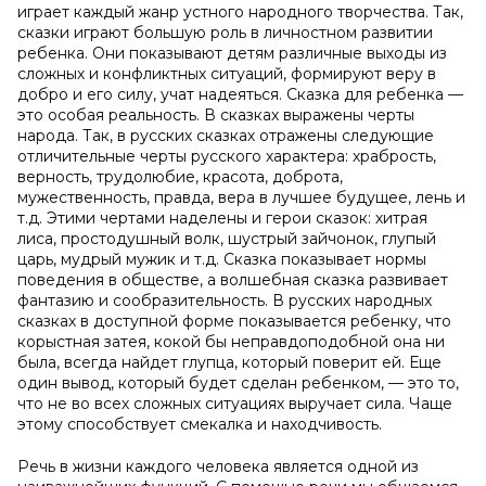
играет каждый жанр устного народного творчества. Так,
сказки играют большую роль в личностном развитии
ребенка. Oни показывают детям различные выходы из
сложных и конфликтных ситуаций, формируют веру в
добро и его силу, учат надеяться. Сказка для ребенка —
это особая реальность. В сказках выражены черты
народа. Так, в русских сказках отражены следующие
отличительные черты русского характера: храбрость,
верность, трудолюбие, красота, доброта,
мужественность, правда, вера в лучшее будущее, лень и
т.д. Этими чертами наделены и герои сказок: хитрая
лиса, простодушный волк, шустрый зайчонок, глупый
царь, мудрый мужик и т.д. Сказка показывает нормы
поведения в обществе, а волшебная сказка развивает
фантазию и сообразительность. В русских народных
сказках в доступной форме показывается ребенку, что
корыстная затея, кокой бы неправдоподобной она ни
была, всегда найдет глупца, который поверит ей. Еще
один вывод, который будет сделан ребенком, — это то,
что не во всех сложных ситуациях выручает сила. Чаще
этому способствует смекалка и находчивость.
Речь в жизни каждого человека является одной из