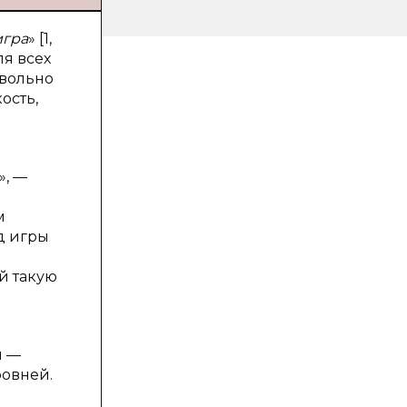
игра
» [1,
ля всех
овольно
ость,
», —
м
д игры
й такую
ы —
ровней.