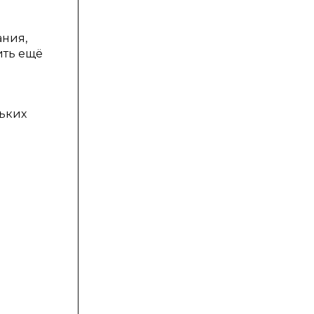
ания,
ить ещё
ьких