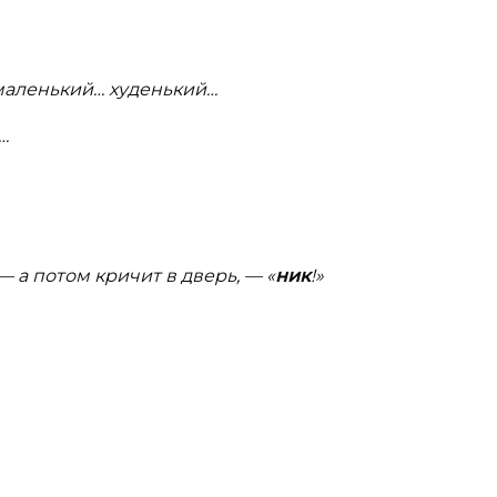
маленький… худенький…
…
— а потом кричит в дверь, — «
ник
!»