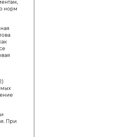
ментам,
бо норм
нная
лова
как
се
овая
2)
емых
дение
ли
я. При