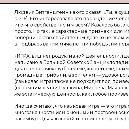
Людвиг Витгенштейн как-то сказал: «Ты, в сущ
с. 216]. Его интересовало это порождение чело
игр, что свойственно им всем? Казалось бы, э
просто. Но такие характерные признаки для иг
соперничество свойственны далеко не всем иг
в подбрасывании мяча нет ни победы, ни пораж
«ИГРА, вид непродуктивной деятельности, где 
написано в Большой Советской энциклопедии
деятельностью» футбольные, хоккейные, шахм
громадные прибыли, а зрителям — удовольст
(языковая игра) также не подходит под прив
(вспомним шутки Пушкина, Минаева, Маяковск
же эстетическую ценность, как любое произве
Иногда считают, что языковая игра — это игр
многозначности или омонимии построен осн
каламбур. Для языковой игры используются (п