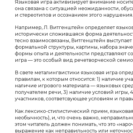
Языковая игра активизирует внимание носите
она связана с ситуацией неожиданности, обу
и стереотипов и осознанием этого нарушения
Например, Л. Витгенштейн определяет языков
исторически сложившаяся форма деятельности.
тесно взаимосвязаны, Витгенштейн выступает 
формальной структуры, картины, набора значе
формы опыта и деятельности представляют со
игра — это особый вид речетворческой семио
В свете металингвистики языковая игра опред
правилам, к которым относится: 1) наличие уч
наличие игрового материала — языковых сре
получателем речи, 3) наличие условий игры, 
участников, соответсвующее условиям и прав
Как лексико-стилистический прием, языковая
необычность), и, что очень важно, неправиль
этом читатель должен понимать, что это «наро
выражение как неправильность или неточнос