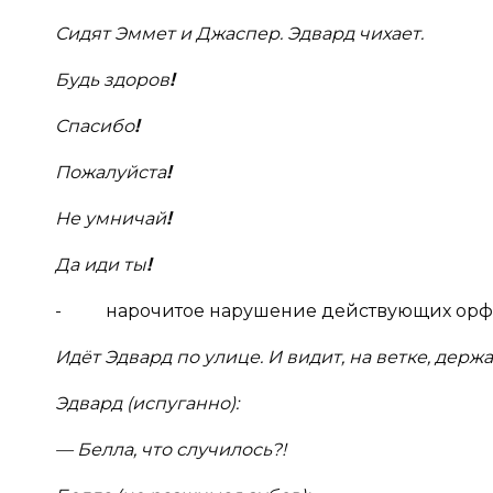
Сидят Эммет и Джаспер. Эдвард чихает.
Будь здоров
!
Спасибо
!
Пожалуйста
!
Не умничай
!
Да иди ты
!
- нарочитое нарушение действующих орфо
Идёт Эдвард по улице. И видит, на ветке, держа
Эдвард (испуганно):
— Белла, что случилось?!