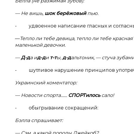
Белла (не разжимая зубов):
— Не вишь,
шок берёжовый
пью.
- удвоенное написание гласных и согласны
—
Тепло ли тебе девица, тепло ли тебе красн
маленькой девочки.
—
Д-д
а и
д-д
и
т-т
ы,
д-д
альтоник, — стуча зубами
- шутливое нарушение принципов употребл
Украинский коментатор:
— Новости спорта.......
СПОРТилось
сало!
- обыгрывание сокращений:
Бэлла спрашивает:
— Сэм, а какой породы Джейкоб?