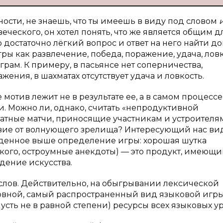
ности, не знаешь, что ты имеешь в виду под словом
веческого, он хотел понять, что же является общим д
то достаточно лёгкий вопрос и ответ на него найти д
ры как развлечение, победа, поражение, удача, ловк
рам. К примеру, в пасьянсе нет соперничества,
ения, в шахматах отсутствует удача и ловкость.
мотив лежит не в результате ее, а в самом процессе
. Можно ли, однако, считать «непродуктивной
атные матчи, приносящие участникам и устроителя
вие от волнующего зрелища? Интересующий нас ви
еденное выше определение игры: хорошая шутка
ого, остроумные анекдоты) — это продукт, имеющи
дение искусства.
а слов. Действительно, на обыгрывании лексической
овной, самый распространенный вид языковой игр
усть не в равной степени) ресурсы всех языковых у