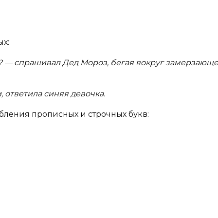
х:
ая? — спрашивал Дед Мороз, бегая вокруг замерзающ
, ответила синяя девочка.
ения прописных и строчных букв: