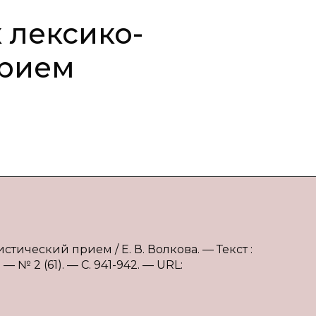
 лексико-
прием
стический прием / Е. В. Волкова. — Текст :
№ 2 (61). — С. 941-942. — URL: