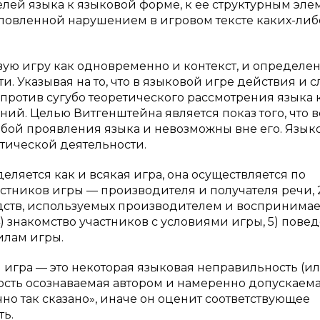
лей языка к языковой форме, к ее структурным эле
словленной нарушением в игровом тексте каких-ли
.
ую игру как одновременно и контекст, и определе
 Указывая на то, что в языковой игре действия и с
против сугубо теоретического рассмотрения языка 
ний. Целью Витгенштейна является показ того, что в
бой проявления языка и невозможны вне его. Язык
тической деятельности.
еляется как и всякая игра, она осуществляется по
астников игры — производителя и получателя речи, 
дств, используемых производителем и воспринима
4) знакомство участников с условиями игры, 5) пове
илам игры.
 игра — это некоторая языковая неправильность (и
ность осознаваемая автором и намеренно допускаема
чно так сказано», иначе он оценит соответствующее
ть.