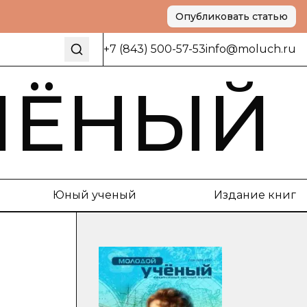
Опубликовать статью
+7 (843) 500-57-53
info@moluch.ru
ЧЁНЫЙ
Юный ученый
Издание книг