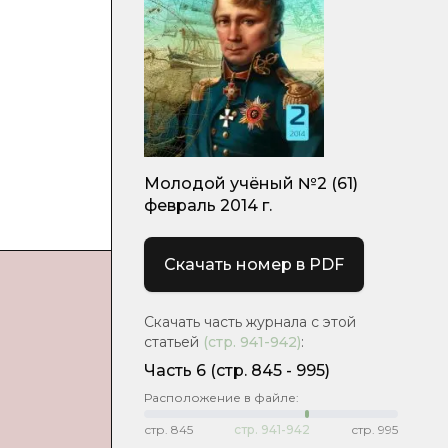
Молодой учёный №2 (61)
февраль 2014 г.
Скачать номер в PDF
Скачать часть журнала с этой
статьей
(стр.
941-942
)
:
Часть 6
(cтр. 845 - 995)
Расположение в файле:
стр.
845
стр.
941-942
стр.
995