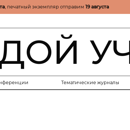
ста
, печатный экземпляр отправим
19 августа
ДОЙ У
нференции
Тематические журналы