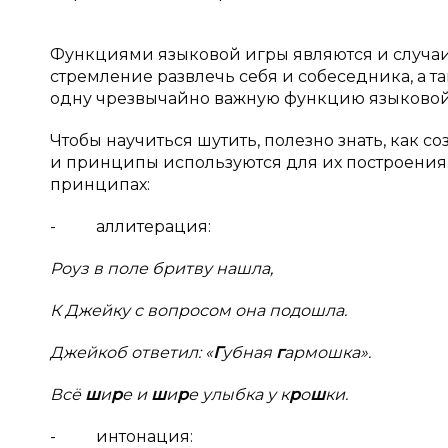
Функциями языковой игры являются и случа
стремление развлечь себя и собеседника, а 
одну чрезвычайно важную функцию языковой
Чтобы научиться шутить, полезно знать, как 
и принципы используются для их построения
принципах:
- аллитерация:
Роуз в поле бритву нашла,
К Джейку с вопросом она подошла.
Джейкоб ответил: «
Г
убная
г
армошка».
Всё
ш
и
р
е и
ш
и
р
е улыбка у к
р
о
ш
ки.
- интонация: