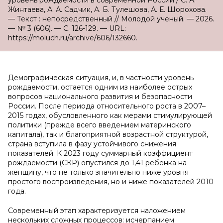
уровень рождаемости в современной России / С. А.
Жинтаева, А. А. Садчик, А. Б. Тулешова, А. Е. Шорохова.
— Текст : непосредственный // Молодой ученый. — 2026.
— № 3 (606). — С. 126-129. — URL:
https://moluch.ru/archive/606/132660.
Демографическая ситуация, и, в частности уровень
рождаемости, остается одним из наиболее острых
вопросов национального развития и безопасности
России. После периода относительного роста в 2007–
2015 годах, обусловленного как мерами стимулирующей
политики (прежде всего введением материнского
капитала), так и благоприятной возрастной структурой,
страна вступила в фазу устойчивого снижения
показателей. К 2023 году суммарный коэффициент
рождаемости (СКР) опустился до 1,41 ребенка на
женщину, что не только значительно ниже уровня
простого воспроизведения, но и ниже показателей 2010
года.
Современный этап характеризуется наложением
нескольких сложных процессов: исчерпанием