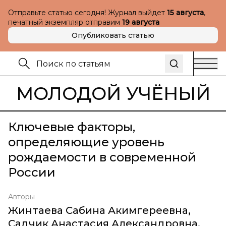
Отправьте статью сегодня! Журнал выйдет
15 августа
,
печатный экземпляр отправим
19 августа
Опубликовать статью
МОЛОДОЙ УЧЁНЫЙ
Ключевые факторы,
определяющие уровень
рождаемости в современной
России
Авторы
Жинтаева Сабина Акимгереевна
,
Садчик Анастасия Александровна
,