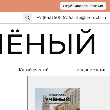
Опубликовать статью
+7 (843) 500-57-53
info@moluch.ru
ЧЁНЫЙ
Юный ученый
Издание книг