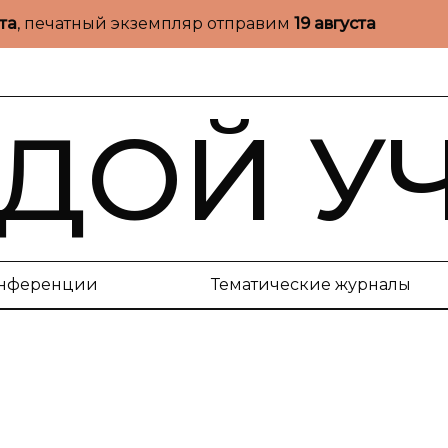
ста
, печатный экземпляр отправим
19 августа
ДОЙ У
нференции
Тематические журналы