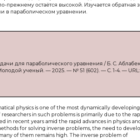
о-прежнему остаётся высокой. Изучается обратная 
ни в параболическом уравнении.
дачи для параболического уравнения / Б. С. Аблабеко
лодой ученый. — 2025. — № 51 (602). — С. 1-4. — URL:
tical physics is one of the most dynamically developing
researchers in such problems is primarily due to the rap
 in recent years amid the rapid advances in physics an
ethods for solving inverse problems, the need to deve
 many of them remains high. The inverse problem of