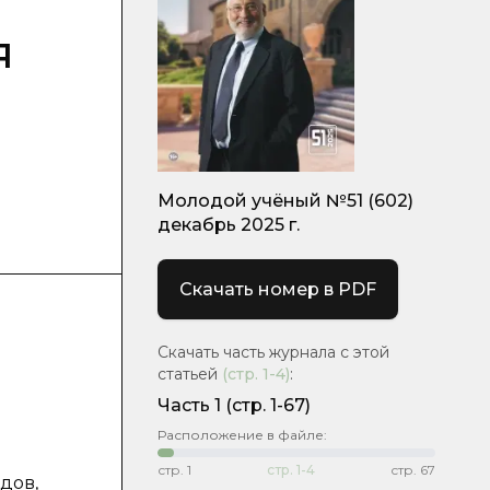
я
Молодой учёный №51 (602)
декабрь 2025 г.
Скачать номер в PDF
Скачать часть журнала с этой
статьей
(стр.
1-4
)
:
Часть 1
(стр. 1-67)
Расположение в файле:
стр.
1
стр.
1-4
стр.
67
дов,