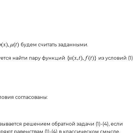
будем считать заданными.
буется найти пару функций
из условий (1)
овия согласованы:
зывается решением обратной задачи (1)-(4), если
ряют равенствам (1)-(4) в классическом смысле.