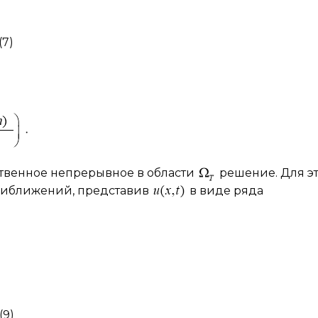
(7)
ственное непрерывное в области
решение. Для э
риближений, представив
в виде ряда
(9)