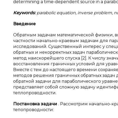
determining a time-dependent source in a parabol
Keywords:
parabolic equation, inverse problem, n
Введение
Обратным задачам математической физики, в
частности начально-краевым задачам для па
исследований. Существенный интерес у спец
обратных и некорректных задач параболическо
метод наискорейшего спуска [2]. К числу зна
восстановления граничных условий для уравне
Вместе с тем до настоящего времени сохраня
методов решения граничных обратных задач 
обратной задачи для параболического урав
представляет собой сложную задачу идентиф
теплопроводности.
Постановка задачи
. Рассмотрим начально-к
тепопроводности: