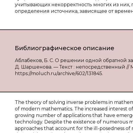
учитывающих некорректность многих из них, п
определения источника, зависящее от време
Библиографическое описание
Аблабеков, Б. С. О решении одной обратной за
Д. Шаршенова. — Текст : непосредственный // Мо
https://moluch.ru/archive/602/131845.
The theory of solving inverse problems in mathema
of modern mathematics. The increased interest of 
growing number of applications that have emerged
technology. Despite the existence of numerous m
approaches that account for the ill-posedness of