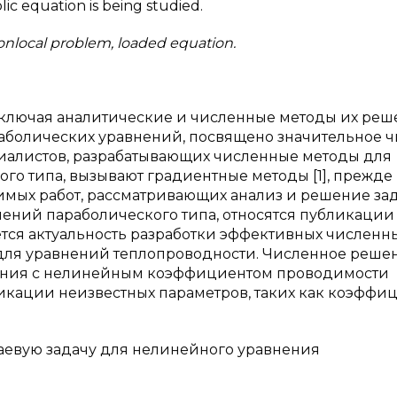
ic equation is being studied.
onlocal problem, loaded equation.
ключая аналитические и численные методы их реше
раболических уравнений, посвящено значительное ч
иалистов, разрабатывающих численные методы для
го типа, вызывают градиентные методы [1], прежде
чимых работ, рассматривающих анализ и решение за
ний параболического типа, относятся публикации [
ется актуальность разработки эффективных численн
для уравнений теплопроводности. Численное реше
нения с нелинейным коэффициентом проводимости
икации неизвестных параметров, таких как коэффи
раевую задачу для нелинейного уравнения