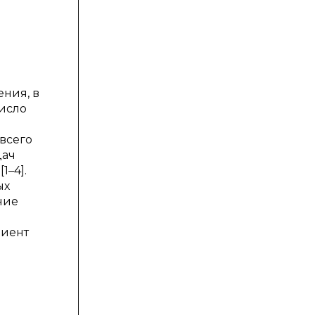
ния, в
исло
 всего
дач
1–4].
ых
ние
циент