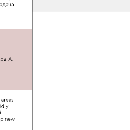
задача
в, А.
 areas
idly
d
lop new