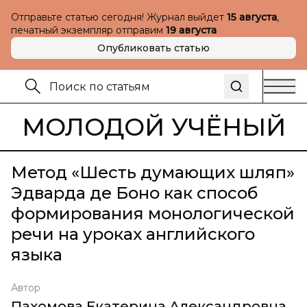
Отправьте статью сегодня! Журнал выйдет
15 августа
,
печатный экземпляр отправим
19 августа
Опубликовать статью
МОЛОДОЙ УЧЁНЫЙ
Метод «Шесть думающих шляп»
Эдварда де Боно как способ
формирования монологической
речи на уроках английского
языка
Автор
Пахомова Екатерина Александровна