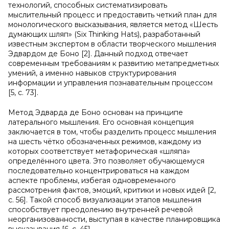
технологий, способных систематизировать
мыслительный процесс и предоставить четкий план для
монологического высказывания, является метод «Шесть
думающих шляп» (Six Thinking Hats), разработанный
известным экспертом в области творческого мышления
Эдвардом де Боно [2]. Данный подход отвечает
современным требованиям к развитию метапредметных
умений, а именно навыков структурирования
информации и управления познавательным процессом
[5, с. 73].
Метод Эдварда де Боно основан на принципе
латерального мышления. Его основная концепция
заключается в том, чтобы разделить процесс мышления
на шесть чётко обозначенных режимов, каждому из
которых соответствует метафорическая «шляпа»
определённого цвета. Это позволяет обучающемуся
последовательно концентрироваться на каждом
аспекте проблемы, избегая одновременного
рассмотрения фактов, эмоций, критики и новых идей [2,
с. 56]. Такой способ визуализации этапов мышления
способствует преодолению внутренней речевой
неорганизованности, выступая в качестве планировщика