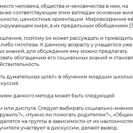
есто человека, общества и человечества в нем, на
 также соответствующие этим взглядам основные жи
ьности, ценностные ориентации. Мировоззрение я
 окружающем мире, а их предельным обобщением [3
ышление, поэтому он может рассуждать и приводить
либо гипотезы. К данному возрасту у учащегося уже
х знаний, для обсуждения ему можно предлагать
вовать обогащению его социальных знаний и стано
йствительность.
ть думательных шляп» в обучении младших школь
скуссия.
нием данного метода может быть следующей.
ии или диспута. Следует выбирать социально-значи
дружить?», «Нужно ли помогать родителям?», «Общен
 делятся на группы в зависимости от их наклонносте
чителя участвуют в дискуссии, делают вывод.