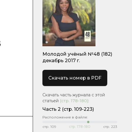
в
Молодой учёный №48 (182)
декабрь 2017 г.
Скачать номер в PDF
Скачать часть журнала с этой
статьей
(стр.
178-180
)
:
Часть 2
(cтр. 109-223)
Расположение в файле:
стр.
109
стр.
178-180
стр.
223