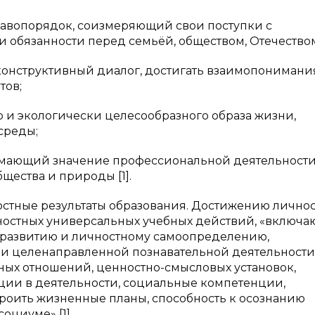
равопорядок, соизмеряющий свои поступки с
 обязанности перед семьёй, обществом, Отечество
онструктивный диалог, достигать взаимопонимани
тов;
 и экологически целесообразного образа жизни,
среды;
мающий значение профессиональной деятельности
щества и природы [1].
остные результаты образования. Достижению лично
ностных универсальных учебных действий, «включ
моразвитию и личностному самоопределению,
и целенаправленной познавательной деятельности
ых отношений, ценностно-смысловых установок,
ии в деятельности, социальные компетенции,
троить жизненные планы, способность к осознанию
оциуме» [1].