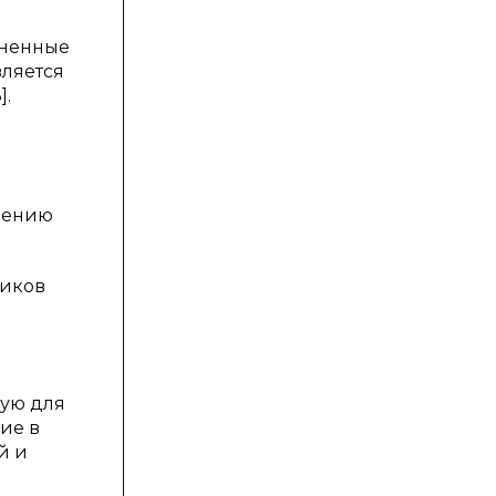
зненные
вляется
].
влению
ников
мую для
ие в
й и