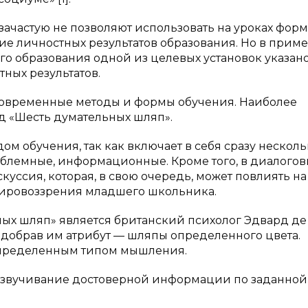
ачастую не позволяют использовать на уроках фор
е личностных результатов образования. Но в прим
о образования одной из целевых установок указан
ых результатов.
 современные методы и формы обучения. Наиболее
д «Шесть думательных шляп».
м обучения, так как включает в себя сразу несколь
облемные, информационные. Кроме того, в диалогов
куссия, которая, в свою очередь, может повлиять на
ировоззрения младшего школьника.
х шляп» является британский психолог Эдвард де 
одобрав им атрибут — шляпы определенного цвета.
определенным типом мышления.
 и озвучивание достоверной информации по заданной