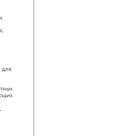
м;
я,
 для
стных
ающих
,