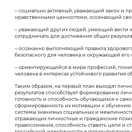
‒ социально активный, уважающий закон и п
нравственными ценностями, осознающий свои
‒ уважающий других людей, умеющий вести к
сотрудничать для достижения общих результа
‒ осознанно выполняющий правила здорового
безопасного для человека и окружающей его 
‒ ориентирующийся в мире профессий, пони
человека в интересах устойчивого развития об
Таким образом, на первый план выходят личн
результатов способствует формированию лич
готовность и способность обучающихся к са
сформированность их мотивации к обучению 
системы значимых социальных и межличностн
отражающих личностные и гражданские позиц
правосознание, способность ставить цели и с
российской идентичности в поликультурном с