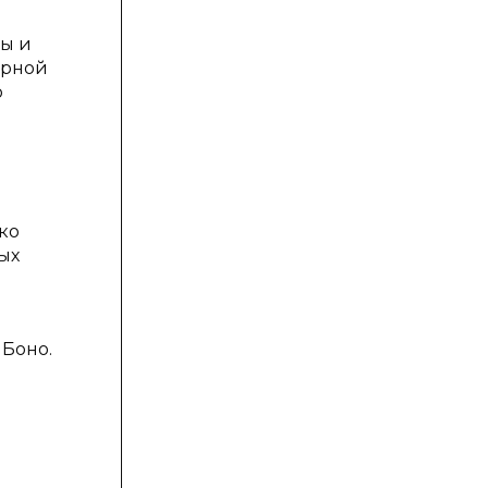
мы и
ерной
о
ко
ых
Боно.