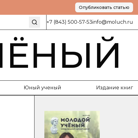
Опубликовать статью
+7 (843) 500-57-53
info@moluch.ru
ЧЁНЫЙ
Юный ученый
Издание книг