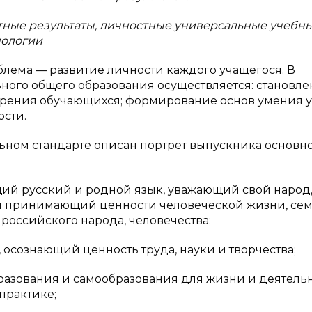
ные результаты, личностные универсальные учебн
нологии
блема — развитие личности каждого учащегося. В
ьного общего образования осуществляется: становл
зрения обучающихся; формирование основ умения у
ости.
ьном стандарте описан портрет выпускника основн
щий русский и родной язык, уважающий свой народ,
и принимающий ценности человеческой жизни, сем
российского народа, человечества;
осознающий ценность труда, науки и творчества;
разования и самообразования для жизни и деятельн
практике;