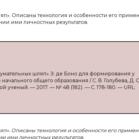
ляп». Описаны технология и особенности его приме
ии ими личностных результатов.
 думательных шляп» Э. де Боно для формирования у
чального общего образования / С. В. Голубева, Д. С
 ученый. — 2017. — № 48 (182). — С. 178-180. — URL:
яп». Описаны технология и особенности его примен
и ими личностных результатов.