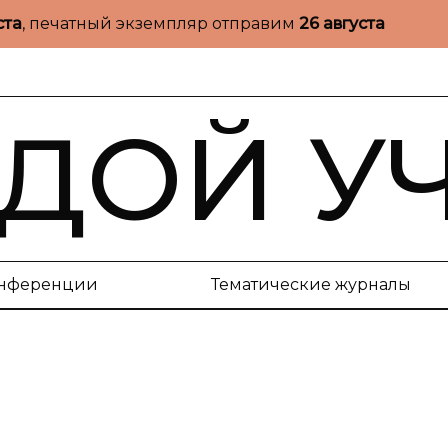
ста
, печатный экземпляр отправим
26 августа
ДОЙ У
нференции
Тематические журналы