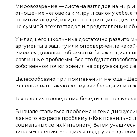
Мировоззрение — система взглядов на мир и м
отношение человека к миру и самому себе, а
позиции людей, их идеалы, принципы деятел
не суммой всех взглядов и представлений об
У младшего школьника достаточно развито м
аргументы в защиту или опровержение какой-
имеется довольно объемный багаж социальны
различные проблемы. Все это будет способст
собственной точки зрения на окружающую де
Целесообразно при применении метода «Шес
использовать такую форму как беседа или ди
Технология проведения беседы с использова
В начале ставиться проблема и тема дискусс
данного возраста проблему («Как правильно 
социальных сетях Интернет»). Затем учащиеся
типа мышления. Учащиеся под руководством у