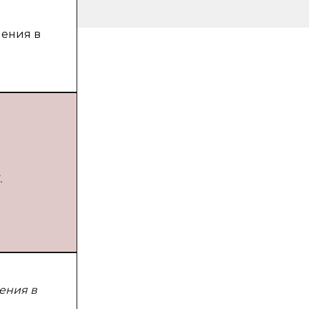
нения в
.
ения в