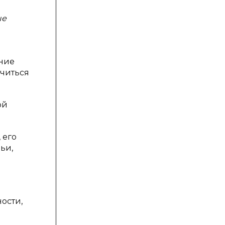
ые
ение
читься
ой
 его
ьи,
ости,