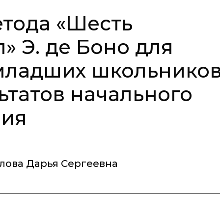
тода «Шесть
» Э. де Боно для
младших школьнико
ьтатов начального
ния
лова Дарья Сергеевна