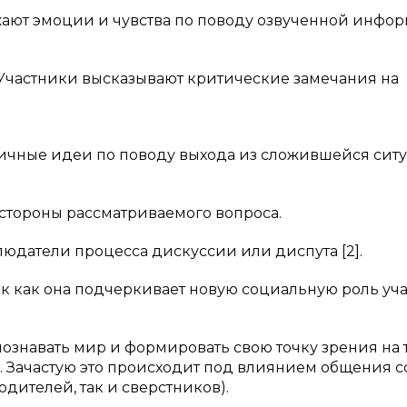
ажают эмоции и чувства по поводу озвученной инфо
 Участники высказывают критические замечания на
зличные идеи по поводу выхода из сложившейся сит
 стороны рассматриваемого вопроса.
людатели процесса дискуссии или диспута [2].
ак как она подчеркивает новую социальную роль уч
 познавать мир и формировать свою точку зрения на 
т. Зачастую это происходит под влиянием общения с
дителей, так и сверстников).