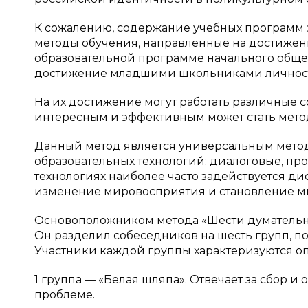
К сожалению, содержание учебных программ з
методы обучения, направленные на достижени
образовательной программе начального общег
достижение младшими школьниками личностн
На их достижение могут работать различные
интересным и эффективным может стать мето
Данный метод является универсальным методо
образовательных технологий: диалоговые, пр
технологиях наиболее часто задействуется дис
изменение мировосприятия и становление м
Основоположником метода «Шести думательны
Он разделил собеседников на шесть групп, п
Участники каждой группы характеризуются 
1 группа — «Белая шляпа». Отвечает за сбор
проблеме.