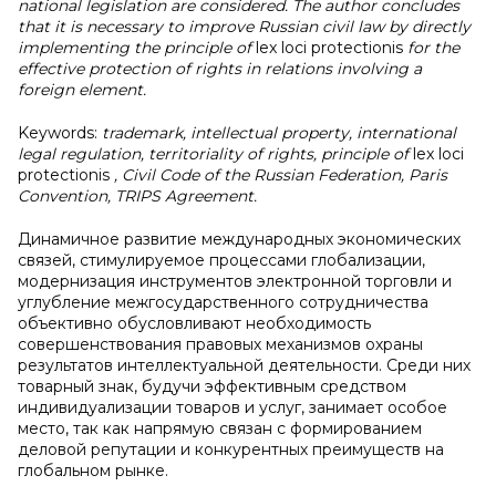
national legislation are considered. The author concludes
that it is necessary to improve Russian civil law by directly
implementing the principle of
lex loci protectionis
for the
effective protection of rights in relations involving a
foreign element.
Keywords:
trademark, intellectual property, international
legal regulation, territoriality of rights, principle of
lex loci
protectionis
, Civil Code of the Russian Federation, Paris
Convention, TRIPS Agreement.
Динамичное развитие международных экономических
связей, стимулируемое процессами глобализации,
модернизация инструментов электронной торговли и
углубление межгосударственного сотрудничества
объективно обусловливают необходимость
совершенствования правовых механизмов охраны
результатов интеллектуальной деятельности. Среди них
товарный знак, будучи эффективным средством
индивидуализации товаров и услуг, занимает особое
место, так как напрямую связан с формированием
деловой репутации и конкурентных преимуществ на
глобальном рынке.