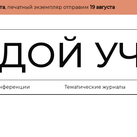
ста
, печатный экземпляр отправим
19 августа
ДОЙ У
нференции
Тематические журналы