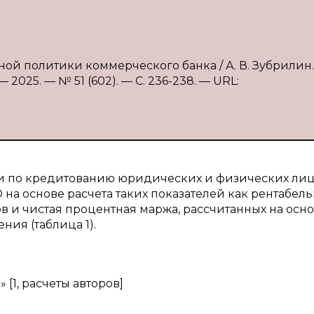
ной политики коммерческого банка / А. В. Зубрилин
2025. — № 51 (602). — С. 236-238. — URL:
и по кредитованию юридических и физических ли
на основе расчета таких показателей как рентабель
ов и чистая процентная маржа, рассчитанных на осн
ия (таблица 1).
[1, расчеты авторов]