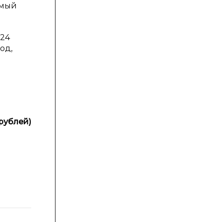
емый
024
од,
рублей)
Изменение
тыс.
±
%
руб.
((гр.5-
(гр.5-
гр.2):
гр.2)
гр.2)