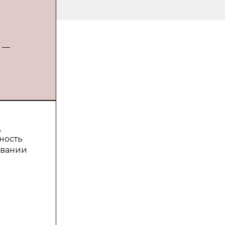
. —
ц
ность
овании