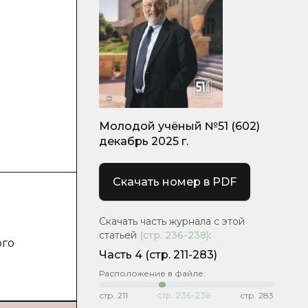
Молодой учёный №51 (602)
декабрь 2025 г.
Скачать номер в PDF
Скачать часть журнала с этой
статьей
(стр.
236-238
)
:
ого
Часть 4
(стр. 211-283)
Расположение в файле:
стр.
211
стр.
236-238
стр.
283