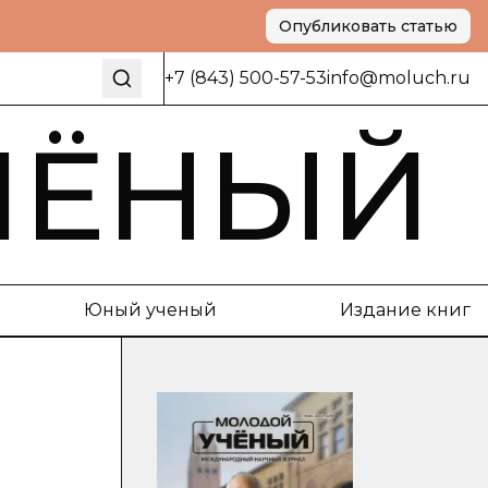
Опубликовать статью
+7 (843) 500-57-53
info@moluch.ru
ЧЁНЫЙ
Юный ученый
Издание книг