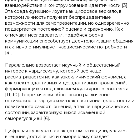
взаимодействия и конструирования идентичности [3].
Эта среда функционирует как цифровое зеркало, в
котором личность получает беспрецедентные
возможности для самопрезентации, но одновременно
подвергается постоянной оценке и сравнению. Как
отмечают исследователи, подобная форма
коммуникации способствует деонтологизации общения
и активно стимулирует нарциссические потребности
[4].
Параллельно возрастает научный и общественный
интерес к нарциссизму, который всё чаще
рассматривается не как узкоклинический феномен, а
как спектр адаптивных и дезадаптивных проявлений,
формирующихся под влиянием культурного контекста
[11; 10]. Теоретически обосновано различение
оптимального нарциссизма как состояния целостности и
позитивного самоотношения, а также нарциссических
состояний, характеризующихся искажённой
саморегуляцией [6].
Цифровая культура с её акцентом на индивидуализм,
внешние достижения и саморекламу создаёт