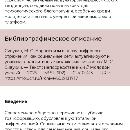
зеркалом, но активным модулятором нарциссических
тенденций, создавая новые вызовы для
психологического благополучия, особенно среди
молодежи и женщин с умеренной зависимостью от
платформ.
Библиографическое описание
Сивухин, М. С. Нарциссизм в эпоху цифрового
отражения: как социальные сети актуализируют и
усиливают когнитивные искажения личности / М. С.
Сивухин. — Текст : непосредственный // Молодой
ученый. — 2025. — № 51 (602). — С. 410-413. — URL:
https://moluch.ru/archive/602/131717.
Введение
Современное общество переживает глубокую
трансформацию, обусловленную тотальной
цифровизацией. Социальные сети становятся основным
пространством для самовыражения, социального