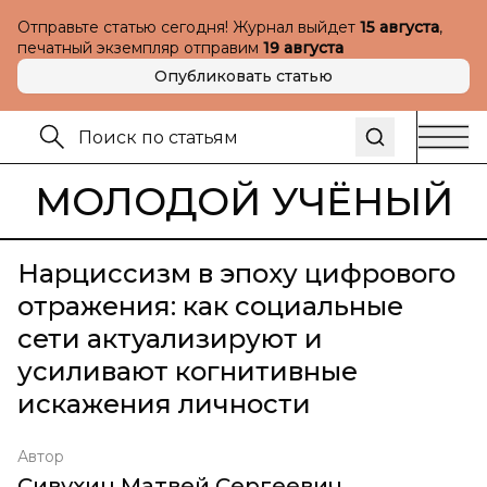
Отправьте статью сегодня! Журнал выйдет
15 августа
,
печатный экземпляр отправим
19 августа
Опубликовать статью
МОЛОДОЙ УЧЁНЫЙ
Нарциссизм в эпоху цифрового
отражения: как социальные
сети актуализируют и
усиливают когнитивные
искажения личности
Автор
Сивухин Матвей Сергеевич