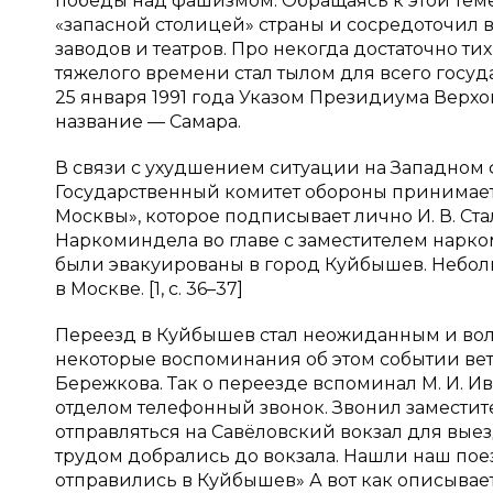
победы над фашизмом. Обращаясь к этой теме
«запасной столицей» страны и сосредоточил в
заводов и театров. Про некогда достаточно т
тяжелого времени стал тылом для всего госу
25 января 1991 года Указом Президиума Верх
название — Самара.
В связи с ухудшением ситуации на Западном фр
Государственный комитет обороны принимает
Москвы», которое подписывает лично И. В. Стал
Наркоминдела во главе с заместителем нарко
были эвакуированы в город Куйбышев. Небольш
в Москве. [1, с. 36–37]
Переезд в Куйбышев стал неожиданным и во
некоторые воспоминания об этом событии вет
Бережкова. Так о переезде вспоминал М. И. И
отделом телефонный звонок. Звонил замести
отправляться на Савёловский вокзал для вые
трудом добрались до вокзала. Нашли наш поезд
отправились в Куйбышев» А вот как описывает