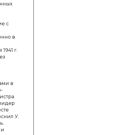
анных
ие с
енно в
1941 г.
ез
ами в
-
нистра
 лидер
есте
снил У.
ь.
ли