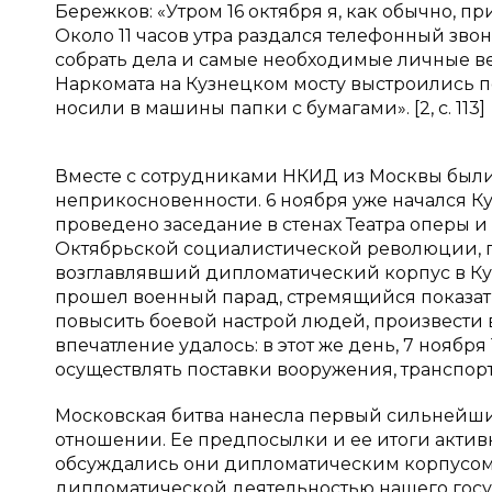
Бережков: «Утром 16 октября я, как обычно, п
Около 11 часов утра раздался телефонный зв
собрать дела и самые необходимые личные ве
Наркомата на Кузнецком мосту выстроились п
носили в машины папки с бумагами». [2, с. 113]
Вместе с сотрудниками НКИД из Москвы были
неприкосновенности. 6 ноября уже начался 
проведено заседание в стенах Театра оперы 
Октябрьской социалистической революции, г
возглавлявший дипломатический корпус в Куй
прошел военный парад, стремящийся показат
повысить боевой настрой людей, произвести 
впечатление удалось: в этот же день, 7 ноября
осуществлять поставки вооружения, транспорт
Московская битва нанесла первый сильнейший
отношении. Ее предпосылки и ее итоги актив
обсуждались они дипломатическим корпусом и
дипломатической деятельностью нашего госу