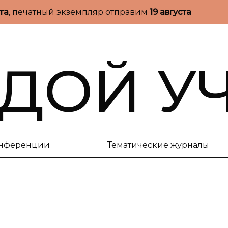
ста
, печатный экземпляр отправим
19 августа
ДОЙ У
нференции
Тематические журналы