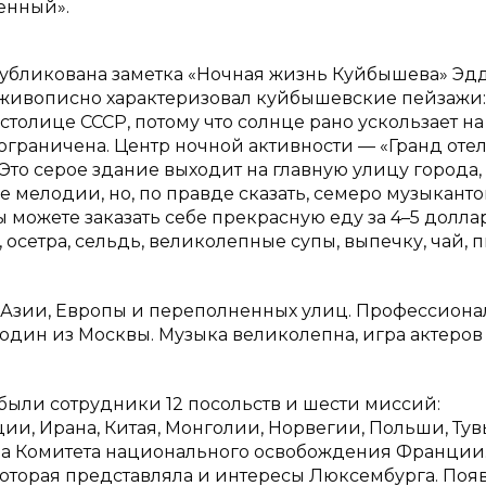
енный».
 опубликована заметка «Ночная жизнь Куйбышева» Эд
 живописно характеризовал куйбышевские пейзажи:
толице СССР, потому что солнце рано ускользает на
ограничена. Центр ночной активности — «Гранд отел
Это серое здание выходит на главную улицу города,
е мелодии, но, по правде сказать, семеро музыканто
можете заказать себе прекрасную еду за 4–5 долла
у, осетра, сельдь, великолепные супы, выпечку, чай, 
, Азии, Европы и переполненных улиц. Профессиона
 один из Москвы. Музыка великолепна, игра актеров
рибыли сотрудники 12 посольств и шести миссий:
ии, Ирана, Китая, Монголии, Норвегии, Польши, Тув
ва Комитета национального освобождения Франции.
, которая представляла и интересы Люксембурга. По