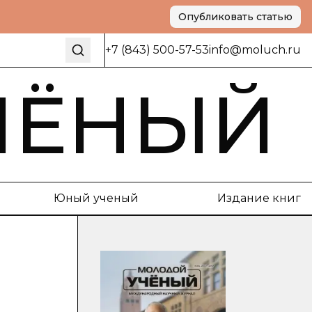
Опубликовать статью
+7 (843) 500-57-53
info@moluch.ru
ЧЁНЫЙ
Юный ученый
Издание книг