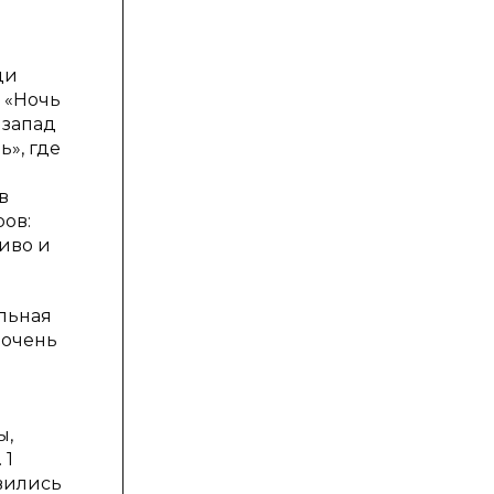
ди
 «Ночь
 запад
ь», где
в
ров:
пиво и
льная
 очень
ы,
 1
явились