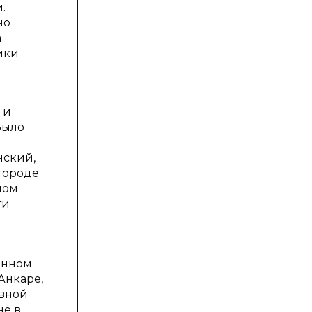
.
но
а
ики
 и
Было
нский,
городе
лом
ти
енном
Анкаре,
ивной
не в