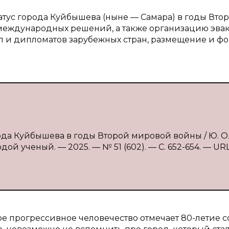
атус города Куйбышева (ныне — Самара) в годы Вто
международных решений, а также организацию эва
л и дипломатов зарубежных стран, размещение и ф
ода Куйбышева в годы Второй мировой войны / Ю. О
ой ученый. — 2025. — № 51 (602). — С. 652-654. — URL
вое прогрессивное человечество отмечает 80-летие с