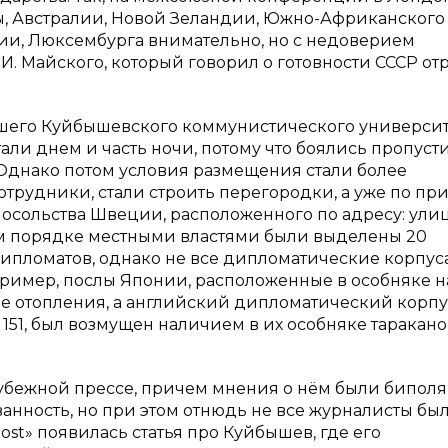
ды, Австралии, Новой Зеландии, Южно-Африканского
ии, Люксембурга внимательно, но с недоверием
. Майского, который говорил о готовности СССР от
шего Куйбышевского коммунистического университ
ли днем и часть ночи, потому что боялись пропуст
. Однако потом условия размещения стали более
трудники, стали строить перегородки, а уже по при
посольства Швеции, расположенного по адресу: ули
чном порядке местными властями были выделены 20
ипломатов, однако не все дипломатические корпус
пример, послы Японии, расположенные в особняке н
вие отопления, а английский дипломатический корпу
1, был возмущен наличием в их особняке тараканов. 
рубежной прессе, причем мнения о нём были бипол
нность, но при этом отнюдь не все журналисты был
 post» появилась статья про Куйбышев, где его