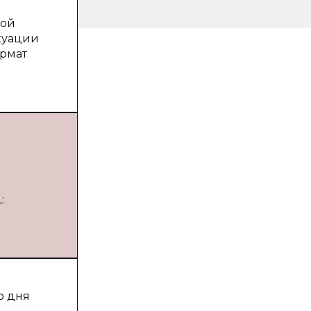
рой
куации
ормат
.
:
о дня