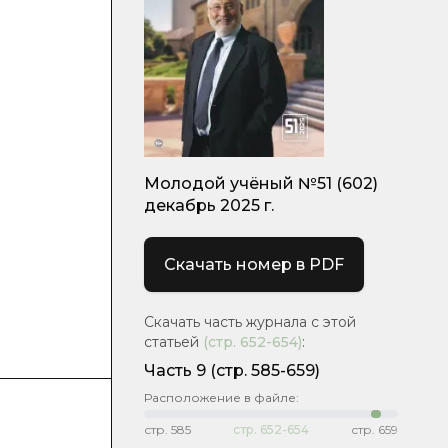
Молодой учёный №51 (602)
декабрь 2025 г.
Скачать номер в PDF
Скачать часть журнала с этой
статьей
(стр.
652-654
)
:
Часть 9
(стр. 585-659)
Расположение в файле:
стр.
585
стр.
652-654
стр.
659