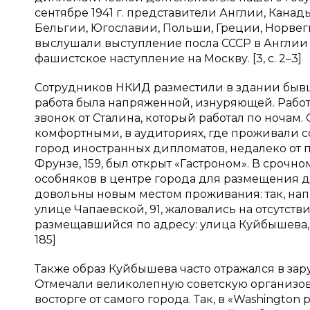
сентябре 1941 г. представители Англии, Кана
Бельгии, Югославии, Польши, Греции, Норвег
выслушали выступление посла СССР в Англии И
фашистское наступление на Москву. [3, с. 2–3]
Сотрудников НКИД разместили в здании быв
работа была напряженной, изнуряющей. Работа
звонок от Сталина, который работал по ночам
комфортными, в аудиториях, где проживали со
город иностранных дипломатов, недалеко от 
Фрунзе, 159, был открыт «Гастроном». В сро
особняков в центре города для размещения д
довольны новым местом проживания: так, на
улице Чапаевской, 91, жаловались на отсутст
размещавшийся по адресу: улица Куйбышева, 15
185]
Также образ Куйбышева часто отражался в за
Отмечали великолепную советскую организова
восторге от самого города. Так, в «Washington