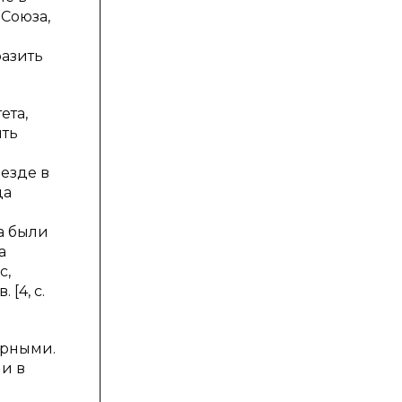
 Союза,
разить
ета,
ить
езде в
ца
а были
а
с,
[4, с.
ярными.
и в