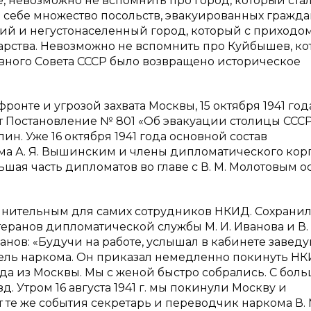
, невозможно не вспомнить про город, который ста
 себе множество посольств, эвакуированных гражда
ихий и негустонаселенный город, который с приходо
дарства. Невозможно не вспомнить про Куйбышев, к
овного Совета СССР было возвращено историческое
онте и угрозой захвата Москвы, 15 октября 1941 год
 Постановление № 801 «Об эвакуации столицы ССС
ин. Уже 16 октября 1941 года основной состав
ма А. Я. Вышинским и члены дипломатического кор
ая часть дипломатов во главе с В. М. Молотовым о
лнительным для самих сотрудников НКИД. Сохрани
еранов дипломатической службы М. И. Иванова и В. 
ванов: «Будучи на работе, услышал в кабинете завед
тель наркома. Он приказал немедленно покинуть НК
зда из Москвы. Мы с женой быстро собрались. С бол
. Утром 16 августа 1941 г. мы покинули Москву и
 те же события секретарь и переводчик наркома В. 