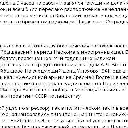
ришёл в 9 часов на работу и занялся текущими делами
онок, и всем было передано распоряжение немедлен
щи и отправляться на Казанский вокзал. У подъезд
окрытые брезентом грузовики. Падал снег. Сотрудн
 вывезены архивы для обеспечения их сохранности
Куйбышевский период Наркомата иностранных дел. 
и балета, посвященное 24-й годовщине Великой
де выступил с традиционным докладом А. Я. Выши
бышеве. На следующий день, 7 ноября 1941 года в 
ь наличие сильной армии на Средней Волге и в це
впечатление на иностранных дипломатов. Произвес
 1941 года Вашингтон сообщает Москве, что начинает
а и провизии СССР по ленд-лизу.
 удар по агрессору как в политическом, так и в во
но анализировались в Лондоне, Вашингтоне, Токио, 
 в Куйбышеве. Этот результат был обусловлен акт
дарства. Так, на межсоюзной конференции в Лондо