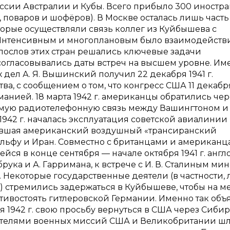
ссии Австралии и Кубы. Всего прибыло 300 иностр
 поваров и шофёров). В Москве осталась лишь часть
торые осуществляли связь коллег из Куйбышева с
 Интенсивным и многоплановым было взаимодейств
послов этих стран решались ключевые задачи
огласовывались даты встреч на высшем уровне. Им
ел А. Я. Вышинский получил 22 декабря 1941 г.
 с сообщением о том, что конгресс США 11 декабря 
анией. 18 марта 1942 г. американцы обратились чер
мую радиотелефонную связь между Вашингтоном и
я 1942 г. началась эксплуатация советской авиалинии
зившая американский воздушный «трансиранский
льфу и Иран. Совместно с британцами и американц
ся в конце сентября — начале октября 1941 г. англо
ка и А. Гарримана, к встрече с И. В. Сталиным ми
г. Некоторые государственные деятели (в частности,
 стремились задержаться в Куйбышеве, чтобы на м
ивостоять гитлеровской Германии. Именно так объя
ря 1942 г. свою просьбу вернуться в США через Сибир
дителями военных миссий США и Великобритании ш