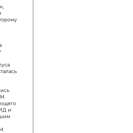
л
н,
м
оторому
а
Р
пуса
сталась
лись
М.
ующего
ИД и
ьшим
М.