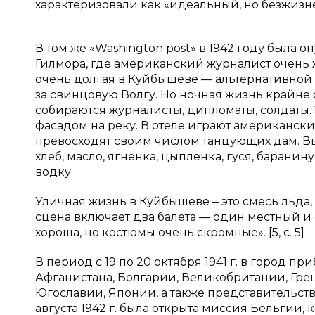
характеризовали как «идеальный, но безжизн
В том же «Washington post» в 1942 году была
Гилмора, где американский журналист очень
очень долгая в Куйбышеве — альтернативной с
за свинцовую Волгу. Но ночная жизнь крайне 
собираются журналисты, дипломаты, солдаты. 
фасадом на реку. В отеле играют американски
превосходят своим числом танцующих дам. Вы 
хлеб, масло, ягненка, цыпленка, гуся, баранин
водку.
Уличная жизнь в Куйбышеве ‒ это смесь льда
сцена включает два балета — один местный и
хороша, но костюмы очень скромные». [5, с. 5]
В период с 19 по 20 октября 1941 г. в город п
Афганистана, Болгарии, Великобритании, Грец
Югославии, Японии, а также представительст
августа 1942 г. была открыта миссия Бельгии