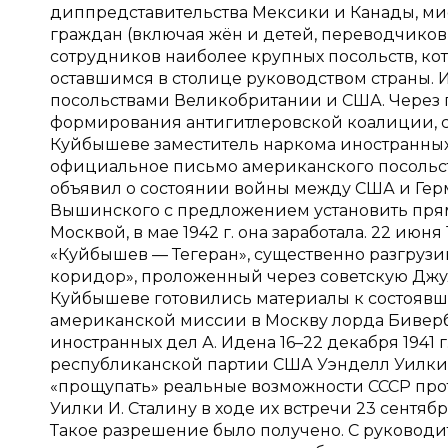
диппредставительства Мексики и Канады, ми
граждан (включая жён и детей, переводчиков,
сотрудников наиболее крупных посольств, ко
оставшимся в столице руководством страны.
посольствами Великобритании и США. Через 
формирования антигитлеровской коалиции, с
Куйбышеве заместитель наркома иностранных д
официальное письмо американского посольства,
объявил о состоянии войны между США и Герм
Вышинского с предложением установить пря
Москвой, в мае 1942 г. она заработала. 22 июн
«Куйбышев — Тегеран», существенно разгру
коридор», проложенный через советскую Джу
Куйбышеве готовились материалы к состоявшей
американской миссии в Москву лорда Бивербру
иностранных дел А. Идена 16–22 декабря 1941 
республиканской партии США Уэнделл Уилки)
«прощупать» реальные возможности СССР прот
Уилки И. Сталину в ходе их встречи 23 сентяб
Такое разрешение было получено. С руково