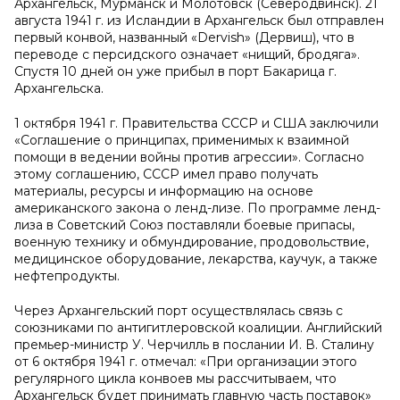
Архангельск, Мурманск и Молотовск (Северодвинск). 21
августа 1941 г. из Исландии в Архангельск был отправлен
первый конвой, названный «Dervish» (Дервиш), что в
переводе с персидского означает «нищий, бродяга».
Спустя 10 дней он уже прибыл в порт Бакарица г.
Архангельска.
1 октября 1941 г. Правительства СССР и США заключили
«Соглашение о принципах, применимых к взаимной
помощи в ведении войны против агрессии». Согласно
этому соглашению, СССР имел право получать
материалы, ресурсы и информацию на основе
американского закона о ленд-лизе. По программе ленд-
лиза в Советский Союз поставляли боевые припасы,
военную технику и обмундирование, продовольствие,
медицинское оборудование, лекарства, каучук, а также
нефтепродукты.
Через Архангельский порт осуществлялась связь с
союзниками по антигитлеровской коалиции. Английский
премьер-министр У. Черчилль в послании И. В. Сталину
от 6 октября 1941 г. отмечал: «При организации этого
регулярного цикла конвоев мы рассчитываем, что
Архангельск будет принимать главную часть поставок»