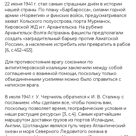
22 июня 1941 г. стал самым страшным днём в истории
нашей страны. По плану «Барбаросса», силами горной
армии «Норвегия» и финских войск, предусматривался
захват Кольского полуострова, порта Мурманск,
Кировской ЖД и г. Архангельска. На рубеже
Архангельск-Волга-Астрахань фашисты предполагали
создать «заградительный барьер против Азиатской
России», а население истребить или превратить в рабов
[6, c.452–453].
Для противостояния врагу союзники по
антигитлеровской коалиции заключили между собой
соглашения о взаимной помощи, поскольку только
объединенными усилиями можно было справиться с
натиском врага.
8 июля 1941 г. У. Черчилль обратился к И. В. Сталину с
посланием: «Мы сделаем все, чтобы помочь вам,
поскольку позволяет время, географические условия и
наши растущие ресурсы» [3, c.4]. Самым кратчайшим
маршрутом доставки грузов из портов Исландии,
Англии, Шотландии являлся путь через Атлантический
океан и моря Северного Ледовитого океана в