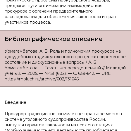
практические проблемы прокурорского надзора,
предлагая пути оптимизации взаимодействия
прокурора с органами предварительного
расследования для обеспечения законности и прав
участников процесса.
Библиографическое описание
Урмагамбетова, А. Б. Роль и полномочия прокурора на
досудебных стадиях уголовного процесса: современное
состояние и дискуссионные вопросы / А. Б.
Урмагамбетова. — Текст : непосредственный // Молодой
ученый. — 2025. — № 51 (602). — С. 639-642. — URL:
https://moluch.ru/archive/602/131645.
Введение
Прокурор традиционно занимает центральное место в
системе уголовного судопроизводства России,
выступая гарантом законности на всех его стадиях.
Особую значимость его деятельность приобретает в