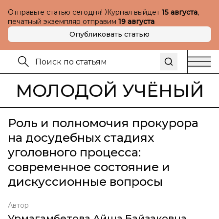
Отправьте статью сегодня! Журнал выйдет
15 августа
,
печатный экземпляр отправим
19 августа
Опубликовать статью
МОЛОДОЙ УЧЁНЫЙ
Роль и полномочия прокурора
на досудебных стадиях
уголовного процесса:
современное состояние и
дискуссионные вопросы
Автор
Урмагамбетова Айша Байзаковна