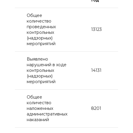
год
го
Общее
количество
проведенных
13123
172
контрольных
(надзорных)
мероприятий
Выявлено
нарушений в ходе
контрольных
14131
195
(надзорных)
мероприятий
Общее
количество
наложенных
8201
46
административных
наказаний