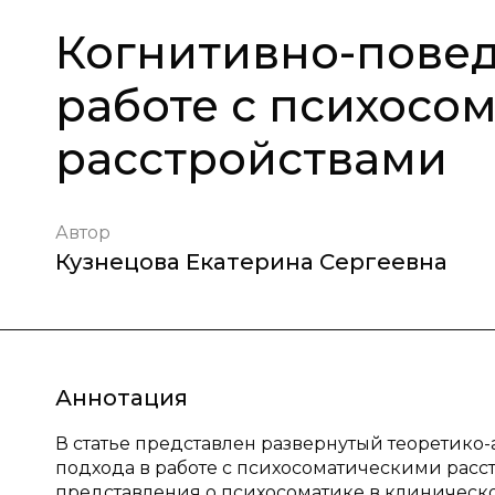
Когнитивно-повед
работе с психосо
расстройствами
Автор
Кузнецова Екатерина Сергеевна
Аннотация
В статье представлен развернутый теоретико
подхода в работе с психосоматическими рас
представления о психосоматике в клиническ