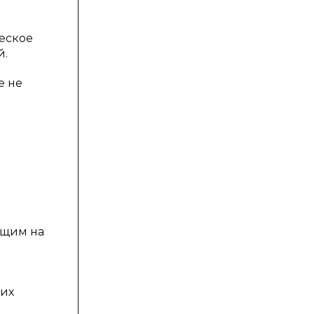
еское
й.
е не
ющим на
ких