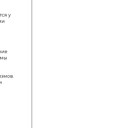
ся у
ми
ние
омы
измов.
и
й