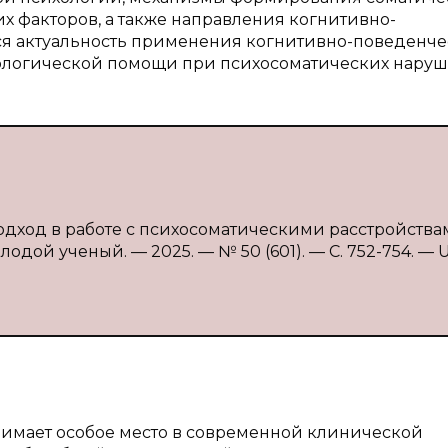
х факторов, а также направления когнитивно-
ся актуальность применения когнитивно-поведенч
хологической помощи при психосоматических наруш
одход в работе с психосоматическими расстройствам
лодой ученый. — 2025. — № 50 (601). — С. 752-754. — 
нимает особое место в современной клинической