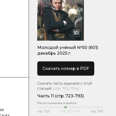
Молодой учёный №50 (601)
декабрь 2025 г.
Скачать номер в PDF
Скачать часть журнала с этой
статьей
(стр.
752-754
)
:
Часть 11
(стр. 723-793)
Расположение в файле:
ые
стр.
723
стр.
752-754
стр.
793
ских