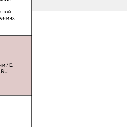
еской
ениях.
и / Е.
URL: