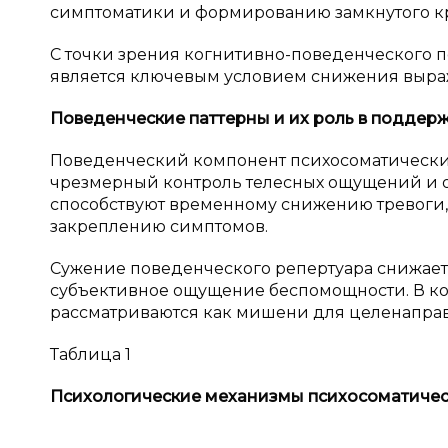
симптоматики и формированию замкнутого кр
С точки зрения когнитивно-поведенческого 
является ключевым условием снижения выра
Поведенческие паттерны и
их роль в
поддерж
Поведенческий компонент психосоматических
чрезмерный контроль телесных ощущений и о
способствуют временному снижению тревоги,
закреплению симптомов.
Сужение поведенческого репертуара снижает
субъективное ощущение беспомощности. В к
рассматриваются как мишени для целенапра
Таблица 1
Психологические механизмы психосоматичес