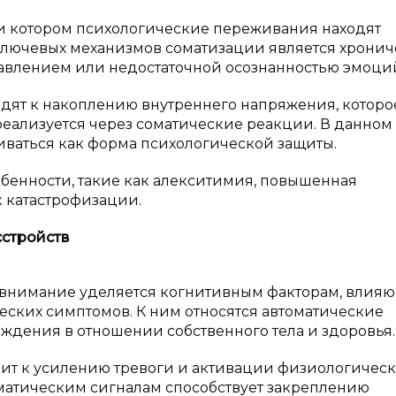
ри котором психологические переживания находят
ключевых механизмов соматизации является хронич
авлением или недостаточной осознанностью эмоци
ят к накоплению внутреннего напряжения, которо
реализуется через соматические реакции. В данном
иваться как форма психологической защиты.
бенности, такие как алекситимия, повышенная
к катастрофизации.
сстройств
 внимание уделяется когнитивным факторам, влия
ких симптомов. К ним относятся автоматические
дения в отношении собственного тела и здоровья.
ит к усилению тревоги и активации физиологичес
оматическим сигналам способствует закреплению