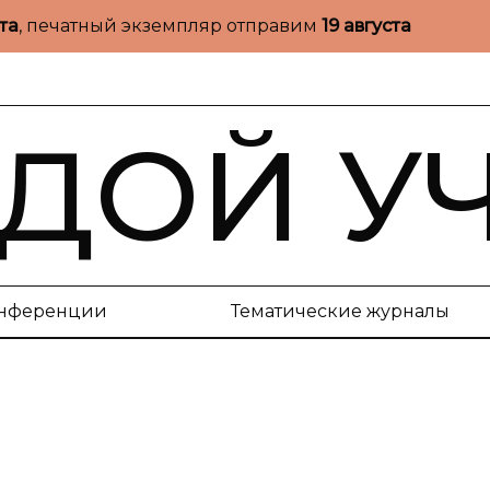
ста
, печатный экземпляр отправим
19 августа
ДОЙ У
нференции
Тематические журналы