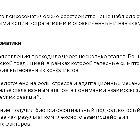
о психосоматические расстройства чаще наблюдают
ными копинг-стратегиями и ограниченными навыка
оматики
аправления проходило через несколько этапов. Ран
ской традицией, в рамках которой телесные симпт
ние вытесненных конфликтов.
едоточено на роли стресса и адаптационных механ
Селье стала важным этапом в понимании взаимосвяз
еских реакций.
ение получил биопсихосоциальный подход, которы
ва как результат комплексного взаимодействия
х факторов.