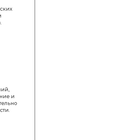
еских
и
.
ний,
ние и
тельно
сти.