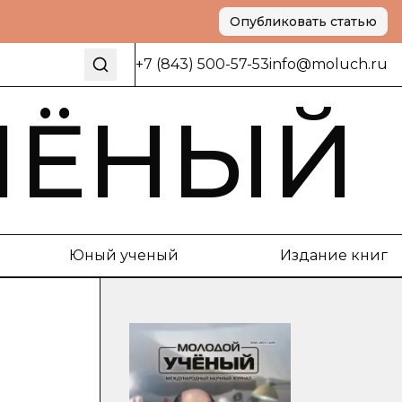
Опубликовать статью
+7 (843) 500-57-53
info@moluch.ru
ЧЁНЫЙ
Юный ученый
Издание книг