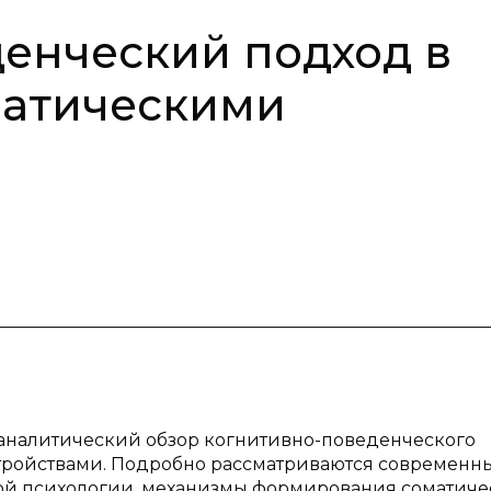
енческий подход в
матическими
-аналитический обзор когнитивно-поведенческого
стройствами. Подробно рассматриваются современн
ой психологии, механизмы формирования соматиче