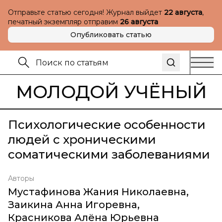
Отправьте статью сегодня! Журнал выйдет
22 августа
,
печатный экземпляр отправим
26 августа
Опубликовать статью
МОЛОДОЙ УЧЁНЫЙ
Психологические особенности
людей с хроническими
соматическими заболеваниями
Авторы
Мустафинова Жания Николаевна
,
Заикина Анна Игоревна
,
Красникова Алёна Юрьевна