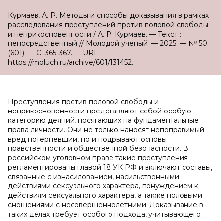
Курмаев, А. Р. Методы и способы доказывания в рамках
расследования преступлений против половой свободы
и неприкосновенности / А. Р. Курмаев. — Текст :
непосредственный // Молодой ученый. — 2025. — № 50
(601). — С. 365-367. — URL:
https://moluch.ru/archive/601/131452.
Преступления против половой свободы и
неприкосновенности представляют собой особую
категорию деяний, посягающих на фундаментальные
права личности. Они не только наносят непоправимый
вред потерпевшим, но и подрывают основы
нравственности и общественной безопасности. В
российском уголовном праве такие преступления
регламентированы главой 18 УК РФ и включают составы,
связанные с изнасилованием, насильственными
действиями сексуального характера, понуждением к
действиям сексуального характера, а также половыми
сношениями с несовершеннолетними. Доказывание в
таких делах требует особого подхода, учитывающего