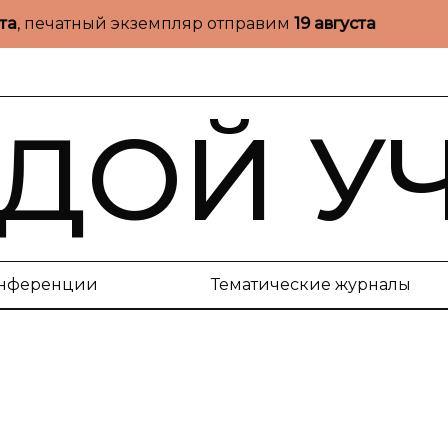
ста
, печатный экземпляр отправим
19 августа
ДОЙ У
нференции
Тематические журналы