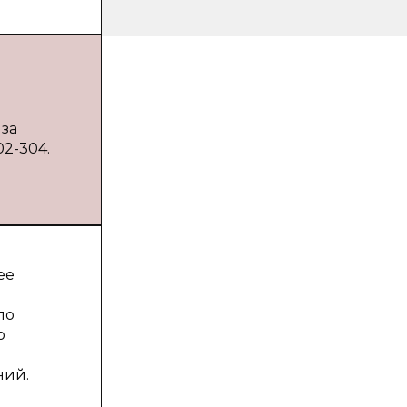
 за
02-304.
ее
ло
о
ний.