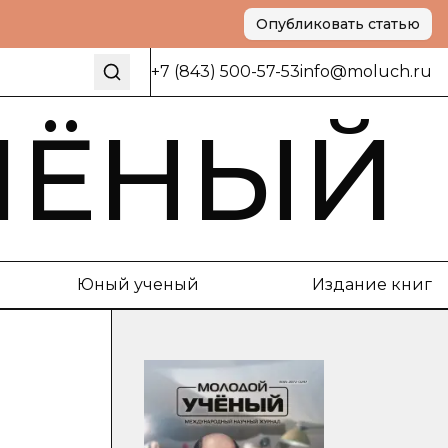
Опубликовать статью
+7 (843) 500-57-53
info@moluch.ru
ЧЁНЫЙ
Юный ученый
Издание книг