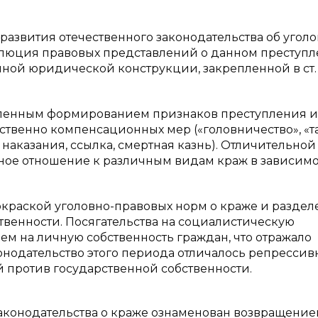
развития отечественного законодательства об угол
олюция правовых представлений о данном преступл
нной юридической конструкции, закрепленной в ст. 
епенным формированием признаков преступления и
твенно компенсационных мер («головничество», «т
 наказания, ссылка, смертная казнь). Отличительной
ое отношение к различным видам краж в зависимо
окраской уголовно-правовых норм о краже и разде
твенности. Посягательства на социалистическую
чем на личную собственность граждан, что отражало
онодательство этого периода отличалось репрессив
против государственной собственности.
аконодательства о краже ознаменован возвращение