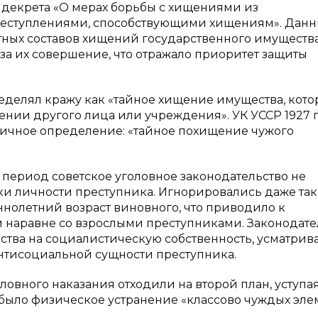
 декрета «О мерах борьбы с хищениями из
реступлениями, способствующими хищениям». Дан
тных составов хищений государственного имуществ
за их совершение, что отражало приоритет защиты
пределял кражу как «тайное хищение имущества, кото
ении другого лица или учреждения». УК УССР 1927 
ничное определение: «тайное похищение чужого
 период советское уголовное законодательство не
и личности преступника. Игнорировались даже та
ннолетний возраст виновного, что приводило к
 наравне со взрослыми преступниками. Законодате
ства на социалистическую собственность, усматрива
нтисоциальной сущности преступника.
овного наказания отходили на второй план, уступа
было физическое устранение «классово чуждых эле