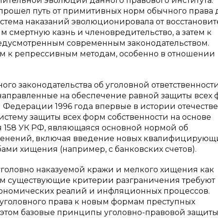
длительной эволюции данного правового института.
у прошел путь от примитивных норм обычного права 
стема наказаний эволюционировала от восстанови
 смертную казнь и членовредительство, а затем к
редусмотренным современным законодательством.
ом к репрессивным методам, особенно в отношении
ого законодательства об уголовной ответственности
направленные на обеспечение равной защиты всех
 Федерации 1996 года впервые в истории отечеств
истему защиты всех форм собственности на основе
я 158 УК РФ, являющаяся основной нормой об
изменений, включая введение новых квалифицирующ
ами хищения (например, с банковских счетов).
головно наказуемой кражи и мелкого хищения как
ом существующие критерии разграничения требуют
кономических реалий и инфляционных процессов.
 уголовного права к новым формам преступных
ри этом базовые принципы уголовно-правовой защит