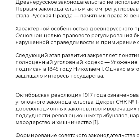
Древнерусское законодательство не использ
Первым законодательным актом, регулировав
стала Русская Правда — памятник права XI век
Характерной особенностью древнерусского пр
Основной целью правового регулирования был
нарушенной справедливости и примирение с
Следующий этап развития закрепляет понятие «
полноценный уголовный кодекс — Уложение о
подписан в 1845 году Николаем I. Однако в э
защищало интересы государства.
Октябрьская революция 1917 года ознаменовал
уголовного законодательства. Декрет СНК № 1 
дореволюционных законов, противоречащих р
подсудности революционных трибуналов, на
мародерство и хищничество [1].
Формирование советского законодательства об