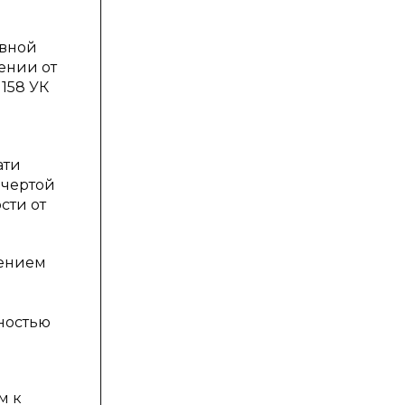
овной
ении от
158 УК
ати
 чертой
сти от
лением
ностью
м к