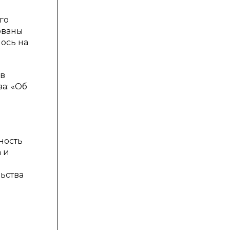
го
ованы
ось на
 в
а: «Об
ность
 и
ьства