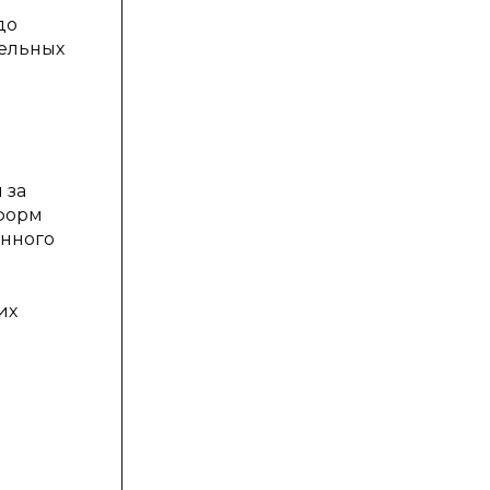
до
тельных
 за
 форм
енного
их
ы