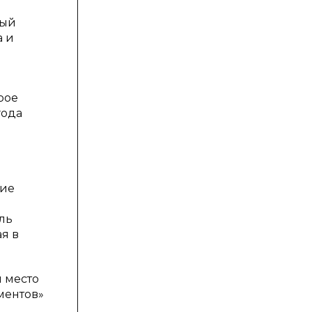
ный
а и
рое
года
кие
ль
я в
я место
ментов»