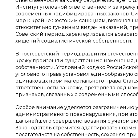
ответственности за кражу свидетельствует о 
Институт уголовной ответственности за краж
современных кодифицированных законов. Си
мер к крайне жестоким санкциям, включавшим
относительно гуманным видам наказаний, п
Советский период характеризовался возврат
хищений социалистической собственности.
В постсоветский период развития отечественн
кражу произошли существенные изменения, 
собственности. Уголовный кодекс Российской
уголовного права установил единообразную с
одинаковых норм материального права. Стать
ответственности за кражу, претерпела ряд 
признаков, связанных с современными способ
Особое внимание уделяется разграничению у
административного правонарушения, при эт
дальнейшего совершенствования с учетом э
Законодатель стремится адаптировать нормы
посягательств на собственность, сохраняя п