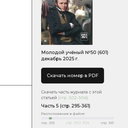
Молодой учёный №50 (601)
декабрь 2025 г.
Скачать номер в PDF
Скачать часть журнала с этой
статьей
(стр.
302-304
)
:
Часть 5
(стр. 295-361)
Расположение в файле:
стр.
295
стр.
302-304
стр.
361