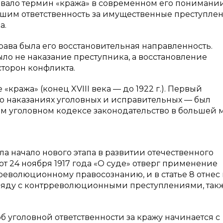
овало термин «кража» в современном его понимании
шим ответственность за имущественные преступлен
а.
ава была его восстановительная направленность.
о не наказание преступника, а восстановление
торон конфликта.
кража» (конец XVIII века — до 1922 г.). Первый
 наказаниях уголовных и исправительных — был
том уголовном кодексе законодательство в большей 
а начало нового этапа в развитии отечественного
от 24 ноября 1917 года «О суде» отверг применение
еволюционному правосознанию, и в статье 8 отнес 
ряду с контрреволюционными преступлениями, так
 уголовной ответственности за кражу начинается с