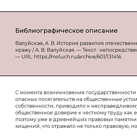
Библиографическое описание
Валуйская, А. В. История развития отечествен
кражу / А. В. Валуйская. — Текст : непосредств
— URL: https://moluch.ru/archive/601/131416.
С момента возникновения государственности 
опасных посягательств на общественные усто
собственности, приводило к несправедливом
общественное доверие к честному труду как 
поэтому уже в древнейших правовых памятни
хищений, что отражало не только правовую, 