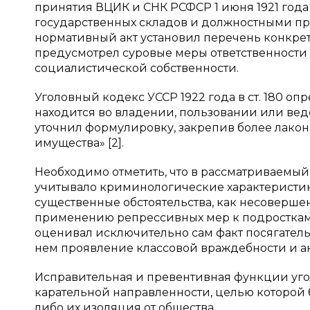
принятия ВЦИК и СНК РСФСР 1 июня 1921 года
государственных складов и должностными п
нормативный акт установил перечень конкре
предусмотрел суровые меры ответственности 
социалистической собственности.
Уголовный кодекс УССР 1922 года в ст. 180 о
находится во владении, пользовании или вед
уточнил формулировку, закрепив более лако
имущества» [2].
Необходимо отметить, что в рассматриваемый
учитывало криминологические характеристик
существенные обстоятельства, как несоверше
применению репрессивных мер к подросткам
оценивал исключительно сам факт посягатель
нем проявление классовой враждебности и а
Исправительная и превентивная функции угол
карательной направленности, целью которой 
либо их изоляция от общества.