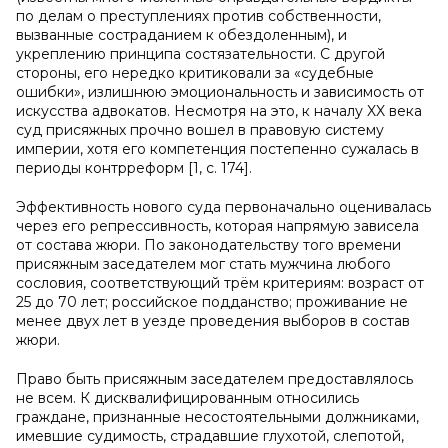
по делам о преступлениях против собственности,
вызванные состраданием к обездоленным), и
укреплению принципа состязательности. С другой
стороны, его нередко критиковали за «судебные
ошибки», излишнюю эмоциональность и зависимость от
искусства адвокатов. Несмотря на это, к началу XX века
суд присяжных прочно вошел в правовую систему
империи, хотя его компетенция постепенно сужалась в
периоды контрреформ [1, с. 174].
Эффективность нового суда первоначально оценивалась
через его репрессивность, которая напрямую зависела
от состава жюри. По законодательству того времени
присяжным заседателем мог стать мужчина любого
сословия, соответствующий трём критериям: возраст от
25 до 70 лет; российское подданство; проживание не
менее двух лет в уезде проведения выборов в состав
жюри.
Право быть присяжным заседателем предоставлялось
не всем. К дисквалифицированным относились
граждане, признанные несостоятельными должниками,
имевшие судимость, страдавшие глухотой, слепотой,