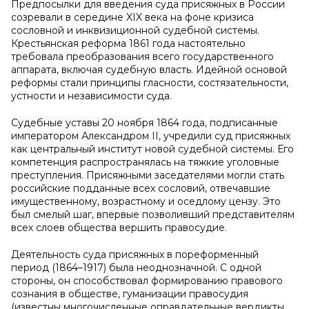
Предпосылки для введения суда присяжных в России
созревали в середине XIX века на фоне кризиса
сословной и инквизиционной судебной системы.
Крестьянская реформа 1861 года настоятельно
требовала преобразования всего государственного
аппарата, включая судебную власть. Идейной основой
реформы стали принципы гласности, состязательности,
устности и независимости суда.
Судебные уставы 20 ноября 1864 года, подписанные
императором Александром II, учредили суд присяжных
как центральный институт новой судебной системы. Его
компетенция распространялась на тяжкие уголовные
преступления. Присяжными заседателями могли стать
российские подданные всех сословий, отвечавшие
имущественному, возрастному и оседлому цензу. Это
был смелый шаг, впервые позволивший представителям
всех слоев общества вершить правосудие.
Деятельность суда присяжных в пореформенный
период (1864–1917) была неоднозначной. С одной
стороны, он способствовал формированию правового
сознания в обществе, гуманизации правосудия
(известны многочисленные оправдательные вердикты