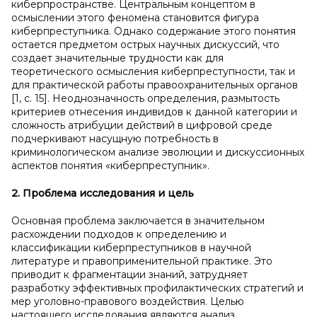
киберпространстве. Центральным концептом в
осмыслении этого феномена становится фигура
киберпреступника. Однако содержание этого понятия
остается предметом острых научных дискуссий, что
создает значительные трудности как для
теоретического осмысления киберпреступности, так и
для практической работы правоохранительных органов
[1, с. 15]. Неоднозначность определения, размытость
критериев отнесения индивидов к данной категории и
сложность атрибуции действий в цифровой среде
подчеркивают насущную потребность в
криминологическом анализе эволюции и дискуссионных
аспектов понятия «киберпреступник».
2. Проблема исследования и
цель
Основная проблема заключается в значительном
расхождении подходов к определению и
классификации киберпреступников в научной
литературе и правоприменительной практике. Это
приводит к фрагментации знаний, затрудняет
разработку эффективных профилактических стратегий и
мер уголовно-правового воздействия. Целью
настоящего исследования являются анализ