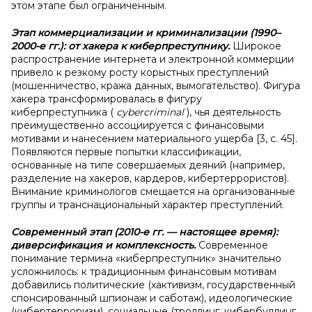
этом этапе был ограниченным.
Этап коммерциализации и
криминализации (1990–
2000-е
гг.): от хакера к
киберпреступнику.
Широкое
распространение интернета и электронной коммерции
привело к резкому росту корыстных преступлений
(мошенничество, кража данных, вымогательство). Фигура
хакера трансформировалась в фигуру
киберпреступника (
cybercriminal
), чья деятельность
преимущественно ассоциируется с финансовыми
мотивами и нанесением материального ущерба [3, с. 45].
Появляются первые попытки классификации,
основанные на типе совершаемых деяний (например,
разделение на хакеров, кардеров, кибертеррористов).
Внимание криминологов смещается на организованные
группы и транснациональный характер преступлений.
Современный этап (2010-е
гг.
— настоящее время):
диверсификация и
комплексность.
Современное
понимание термина «киберпреступник» значительно
усложнилось: к традиционным финансовым мотивам
добавились политические (хактивизм, государственный
спонсированный шпионаж и саботаж), идеологические
(кибертерроризм), социальные (троллинг, кибербуллинг,