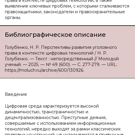
права в контексте цифровых технологий, а также
выявление ключевых проблем, с которыми сталкиваются
правозащитники, законодатели и правоохранительные
органы.
Библиографическое описание
Голубенко, Н. Р. Перспективы развития уголовного
права в контексте цифровых технологий / Н. Р.
Голубенко. — Текст : непосредственный // Молодой
ученый. — 2025. — № 49 (600). — С. 277-279. — URL:
https://moluch.ru/archive/600/130926.
Введение
Цифровая среда характеризуется высокой
динамичностью, трансграничностью и
децентрализованностью. Преступные деяния,
совершаемые с использованием информационных
технологий, нередко выходят за рамки классических
правовых конструкций, не укладываются в привычные