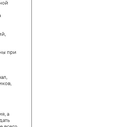
ной
а
ий,
ены при
ал,
иков,
я, а
дать
е всего