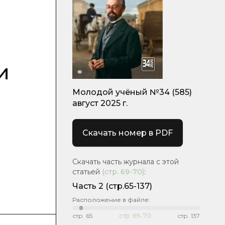
и
Молодой учёный №34 (585)
август 2025 г.
Скачать номер в PDF
Скачать часть журнала с этой
статьей
(стр.
69-70
)
:
Часть 2
(стр.65-137)
Расположение в файле:
стр.
65
стр.
69-70
стр.
137