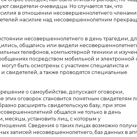
ют свидетели-очевидцы. Но случается так, что
насилия в отношении несовершеннолетнего членами
детелей насилие над несовершеннолетним прекраща
стоянии несовершеннолетнего в день трагедии, дл
дились, общались или видели несовершеннолетнего
бильных телефонов, компьютерной техники и изуче
ообщениях посредством мобильной и электронной с
огут быть осмотрены с участием специалиста и
и свидетелей, а также проводятся специальные
ешение о самоубийстве, допускают оговорки,
е этих оговорок становится понятным свидетелям 
разно расширять свидетельскую базу, при этом
есовершеннолетний общался не только в день
, месяцы, установить лиц, с которым у
ношения. Сведения о таких лицах возможно получ
ных записей несовершеннолетнего, баз данных в ап