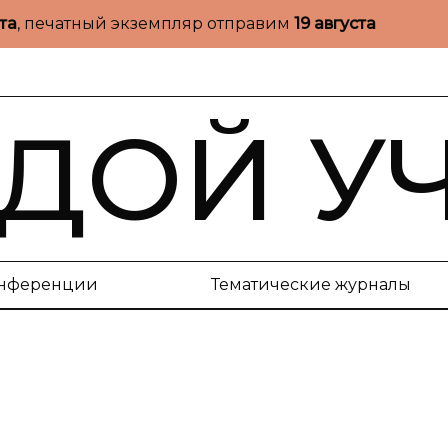
ста
, печатный экземпляр отправим
19 августа
ДОЙ У
нференции
Тематические журналы