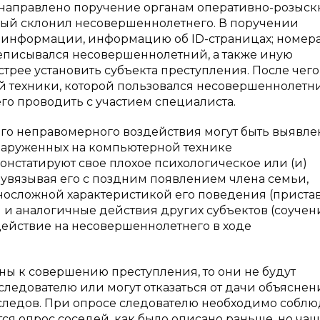
 направлено поручение органам оперативно-розыск
орый склонил несовершеннолетнего. В поручении
 информации, информацию об ID-страницах; номер
реписывался несовершеннолетний, а также иную
трее установить субъекта преступления. После чего
 техники, которой пользовался несовершеннолетн
го проводить с участием специалиста.
го неправомерного воздействия могут быть выявл
бнаруженных на компьютерной технике
нстатируют свое плохое психологическое или (и)
увязывая его с поздним появлением члена семьи,
осложной характеристикой его поведения (пристав
я и аналогичные действия других субъектов (соучен
оздействие на несовершеннолетнего в ходе
ны к совершению преступления, то они не будут
едователю или могут отказаться от дачи объяснени
следов. При опросе следователю необходимо соблю
я опрос соседей, как было описано раньше, но чащ