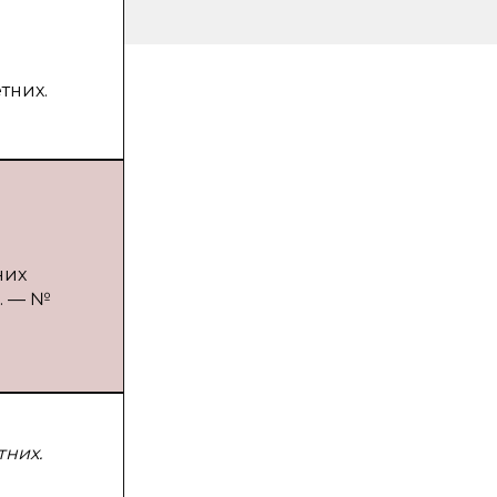
тних.
них
5. — №
тних.