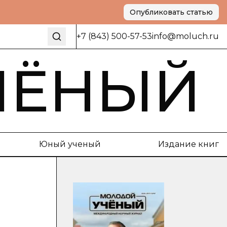
Опубликовать статью
+7 (843) 500-57-53
info@moluch.ru
ЧЁНЫЙ
Юный ученый
Издание книг