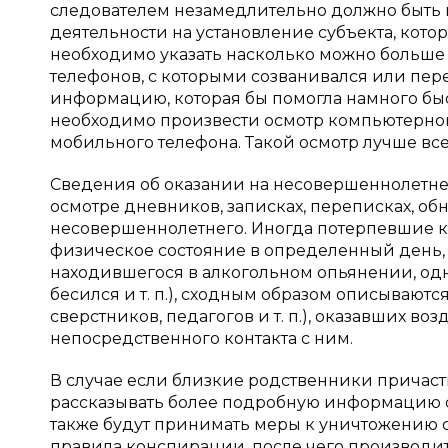
следователем незамедлительно должно быть
деятельности на установление субъекта, кот
необходимо указать насколько можно больше
телефонов, с которыми созванивался или пе
информацию, которая бы помогла намного быс
необходимо произвести осмотр компьютерной
мобильного телефона. Такой осмотр лучше все
Сведения об оказании на несовершеннолетне
осмотре дневников, записках, переписках, о
несовершеннолетнего. Иногда потерпевшие ко
физическое состояние в определенный день, 
находившегося в алкогольном опьянении, одн
бесился и т. п.), сходным образом описываютс
сверстников, педагогов и т. п.), оказавших в
непосредственного контакта с ним.
В случае если близкие родственники причаст
рассказывать более подробную информацию сл
также будут принимать меры к уничтожению 
правила конспирации, после чего производитс