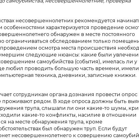
до самоубийства, несовершеннолетние, проверка
ствах несовершеннолетних рекомендуется начинат
 особенностями характеризуется проведение осмо
совершеннолетнего обнаружен в месте постоянного
но ограничиваться обследованием только помещен
ед проведением осмотра места происшествия необхо
с умершим следующие нюансы: какие были увлечени
овершением самоубийства (события), имелась ли у
де любил проводить большую часть времени, имели
мпьютерная техника, дневники, записные книжки.
учает сотрудникам органа дознания провести опрос
е проживают рядом. В ходе опроса должны быть вы
ружения трупа, слышали ли они какие-то шумы, кри
сходили какие-то конфликты, насилие в отношении
ся на месте обнаружения трупа, кроме
обстоятельствах был обнаружен труп. Если будут
рнет несовершеннолетнего к совершению самоубийс