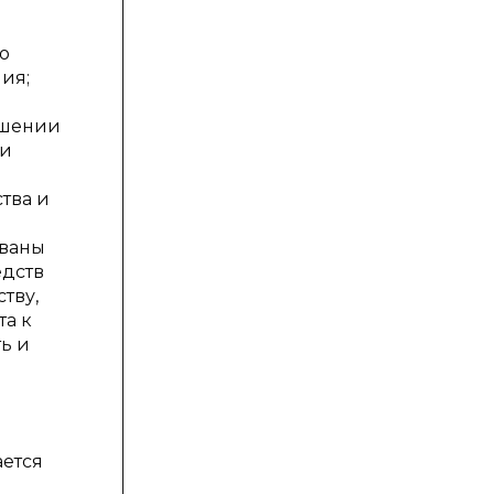
ю
ия;
ошении
ии
тва и
ованы
едств
тву,
та к
ь и
ается