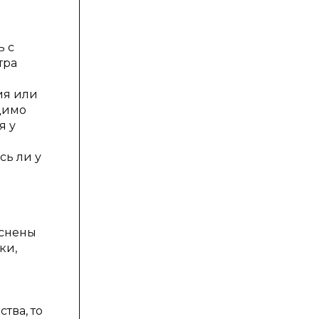
ь с
тра
ия или
димо
я у
сь ли у
яснены
ки,
тва, то