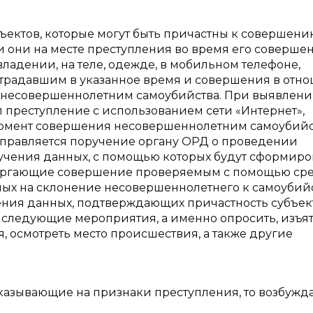
ъектов, которые могут быть причастны к совершени
и они на месте преступления во время его совершен
ладении, на теле, одежде, в мобильном телефоне,
страдавшим в указанное время и совершения в отн
е несовершеннолетним самоубийства. При выявлен
 преступление с использованием сети «Интернет»,
момент совершения несовершеннолетним самоубийс
аправляется поручение органу ОРД о проведении
учения данных, с помощью которых будут сформир
вергающие совершение проверяемым с помощью ср
ых на склонение несовершеннолетнего к самоубийс
чения данных, подтверждающих причастность субъек
 следующие мероприятия, а именно опросить, изъят
, осмотреть место происшествия, а также другие
указывающие на признаки преступления, то возбужд