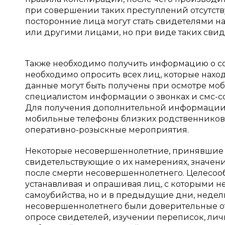
при совершении таких преступлений отсутству
посторонние лица могут стать свидетелями 
или другими лицами, но при виде таких сви
Также необходимо получить информацию о со
необходимо опросить всех лиц, которые нахо
данные могут быть получены при осмотре мо
специалистом информации о звонках и смс-с
Для получения дополнительной информации м
мобильные телефоны близких родственников 
оперативно-розыскные мероприятия.
Некоторые несовершеннолетние, принявшие р
свидетельствующие о их намерениях, значени
после смерти несовершеннолетнего. Целесооб
устанавливая и опрашивая лиц, с которыми н
самоубийства, но и в предыдущие дни, недели
несовершеннолетнего были доверительные от
опросе свидетелей, изучении переписок, лич