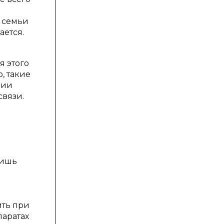
 семьи
ется.
я этого
, такие
нии
вязи.
лишь
ить при
паратах