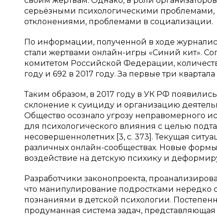
своим жертвам. Однако, в роли организаторов
серьёзными психологическими проблемами, 
отклонениями, проблемами в социализации.
По информации, полученной в ходе журналис
стали жертвами онлайн-игры «Синий кит». С
комитетом Российской Федерации, количество
году и 692 в 2017 году. За первые три квартала 2
Таким образом, в 2017 году в УК РФ появились 
склонение к суициду и организацию деятельн
Общество осознало угрозу неправомерного 
для психологического влияния с целью подта
несовершеннолетних [3, с. 373]. Текущая ситу
различных онлайн-сообществах. Новые формы
воздействие на детскую психику и деформир
Разработчики законопроекта, проанализирова
что манипулирование подростками нередко
познаниями в детской психологии. Постепен
продуманная система задач, представляющая 