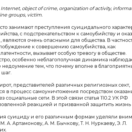
nternet, object of crime, organization of activity, informa
ne groups, victim.
сто занимают преступления суицидального характер
ийства, с подстрекательством к самоубийству и ок
), являются очень опасными для общества. В частнос
 побуждение к совершению самоубийства, как
атентности, вызывает особую тревогу в обществе.
стро, особенно неблагополучная динамика наблюда
недоумение тем, что почему вполне в благоприятн
 шаг.
ирот, представителей различных религиозных сект,
ся в процесс самоуничтожения посредством оказан
з социальные сети. В этой связи статья 110.2 УК РФ
ловленной реакцией и призванной защитить жизнь
вия суициду и его различным формам уделяли вни
. Артамонову, А. М. Бычкову, Т. Н. Нуркаеву, Э. Л.
их.