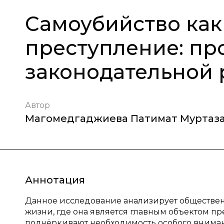
Самоубийство как
преступление: п
законодательной
Автор
Магомедгаджиева Патимат Муртаз
Аннотация
Данное исследование анализирует обществен
жизни, где она является главным объектом пр
подчёркивают необходимость особого вниман