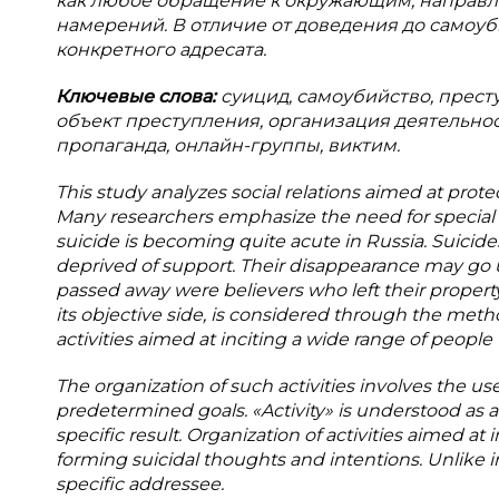
как любое обращение к окружающим, направ
намерений. В отличие от доведения до самоуб
конкретного адресата.
Ключевые слова:
суицид, самоубийство, прест
объект преступления, организация деятельнос
пропаганда, онлайн-группы, виктим.
This study analyzes social relations aimed at protec
Many researchers emphasize the need for special at
suicide is becoming quite acute in Russia. Suicid
deprived of support. Their disappearance may go 
passed away were believers who left their property 
its objective side, is considered through the meth
activities aimed at inciting a wide range of people 
The organization of such activities involves the u
predetermined goals. «Activity» is understood as
specific result. Organization of activities aimed at
forming suicidal thoughts and intentions. Unlike in
specific addressee.