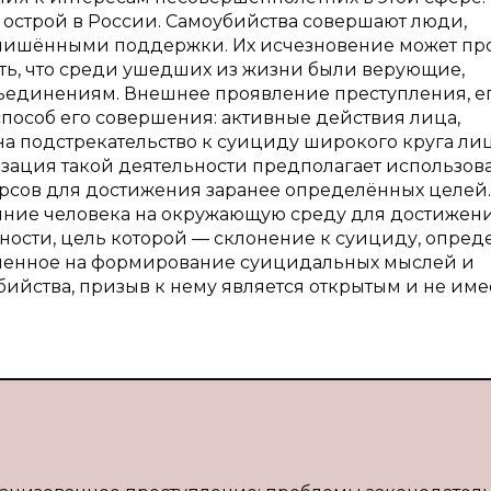
 острой в России. Самоубийства совершают люди,
лишёнными поддержки. Их исчезновение может пр
ть, что среди ушедших из жизни были верующие,
ъединениям. Внешнее проявление преступления, е
способ его совершения: активные действия лица,
а подстрекательство к суициду широкого круга лиц
изация такой деятельности предполагает использов
урсов для достижения заранее определённых целей
яние человека на окружающую среду для достижен
ности, цель которой — склонение к суициду, опред
ленное на формирование суицидальных мыслей и
бийства, призыв к нему является открытым и не име