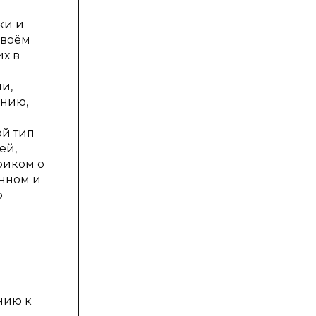
ки и
своём
х в
и,
янию,
ой тип
ей,
риком о
нном и
о
нию к