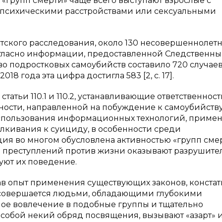
 «групп смерти» чаще всего выступают взрослые с
психическими расстройствами или сексуальными
тского расследования, около 130 несовершеннолет
огласно информации, предоставленной Следственн
 подростковых самоубийств составило 720 случаев 
018 года эта цифра достигла 583 [2, с. 17].
статьи 110.1 и 110.2, устанавливающие ответственност
ости, направленной на побуждение к самоубийству
использования информационных технологий, приме
лкивания к суициду, в особенности среди
ация во многом обусловлена активностью «групп сме
 преступлений против жизни оказывают разрушите
уют их поведение.
в опыт применения существующих законов, констат
 совершается людьми, обладающими глубокими
ное вовлечение в подобные группы и тщательно
собой некий обряд посвящения, вызывают «азарт» 