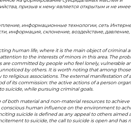
ленное на формирование суицидальных мыслей и
ийства, призыв к нему является открытым и не имее
упление, информационные технологии, сеть Интерне
ти, информация, склонение, воздействие, давление,
ting human life, where it is the main object of criminal a
tention to the interests of minors in this area. The prob
es are committed by people who feel lonely, vulnerable a
unnoticed by others. It is worth noting that among thos
to religious associations. The external manifestation of a
od of its commission: the active actions of a person organ
to suicide, while pursuing criminal goals.
se of both material and non-material resources to achieve
 a conscious human influence on the environment to ach
 inciting suicide is defined as any appeal to others aimed 
citement to suicide, the call to suicide is open and has 