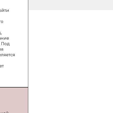
ойти
го
,
ание
. Под
ия
еляется
ет