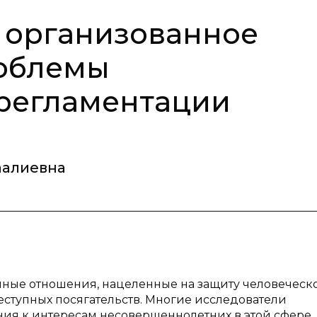
 организованное
роблемы
 регламентации
аалиевна
ные отношения, нацеленные на защиту человеческ
еступных посягательств. Многие исследователи
ия к интересам несовершеннолетних в этой сфере.