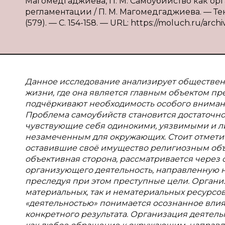
Магомедгаджиева, П. М. Самоубийство как ор
регламентации / П. М. Магомедгаджиева. — Те
(579). — С. 154-158. — URL: https://moluch.ru/archi
Данное исследование анализирует обществен
жизни, где она является главным объектом пр
подчёркивают необходимость особого вниман
Проблема самоубийств становится достаточно
чувствующие себя одинокими, уязвимыми и 
незамеченным для окружающих. Стоит отметит
оставившие своё имущество религиозным объ
объективная сторона, рассматривается через 
организующего деятельность, направленную на
преследуя при этом преступные цели. Органи
материальных, так и нематериальных ресурсо
«деятельностью» понимается осознанное вли
конкретного результата. Организация деятель