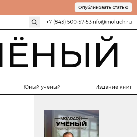
Опубликовать статью
+7 (843) 500-57-53
info@moluch.ru
ЧЁНЫЙ
Юный ученый
Издание книг