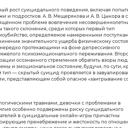
ный рост суицидального поведения, включая попыт
и и подростков. А. В. Мещерякова и А. В. Цыкора в 
ящённом проблеме вовлечения несовершеннолетни
 такого склонения, среди которых первый тип
амоубийство, определяемое намеренными поступкам
чинение значительного ущерба физическому состо
, нередко протекающими на фоне депрессивного
 тяжёлого психоэмоционального переживания. Втор
ации осознанного стремления обратить взоры люд
лемы и эмоциональное состояние, будучи, по сути, к
 тип — скрытый суицид проявляется в завуалирова
и, представляющем собой опасное «заигрывание с
ологическими травмами, девочки с проблемами в
силия особенно подвержены риску суицидального
вателей в суицидальные онлайн-игры причастны
трирующие пренебрежение и жестокость по отноше