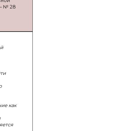
ьной
— № 28
ой
йти
о
ние как
я
яется