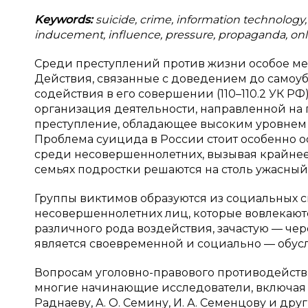
Keywords:
suicide, crime, information technology, I
inducement, influence, pressure, propaganda, onli
Среди преступлений против жизни особое ме
Действия, связанные с доведением до самоуб
содействия в его совершении (110–110.2 УК РФ
организация деятельности, направленной на
преступление, обладающее высоким уровнем л
Проблема суицида в России стоит особенно о
среди несовершеннолетних, вызывая крайнее 
семьях подростки решаются на столь ужасный
Группы виктимов образуются из социальных с
несовершеннолетних лиц, которые вовлекают
различного рода воздействия, зачастую — чере
является своевременной и социально — обус
Вопросам уголовно-правового противодейст
многие начинающие исследователи, включая М. А
Раднаеву, А. О. Семину, И. А. Семенцову и друг