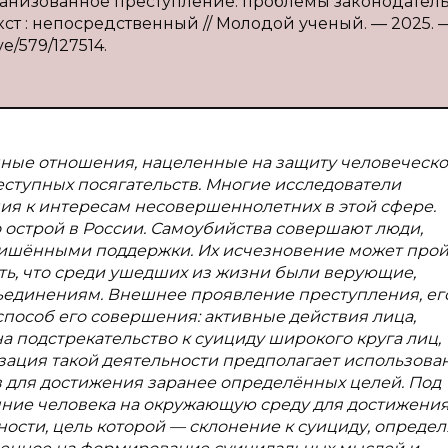
ганизованное преступление: проблемы законодател
кст : непосредственный // Молодой ученый. — 2025. 
ve/579/127514.
ные отношения, нацеленные на защиту человеческ
еступных посягательств. Многие исследователи
ия к интересам несовершеннолетних в этой сфере.
 острой в России. Самоубийства совершают люди,
лишёнными поддержки. Их исчезновение может про
ь, что среди ушедших из жизни были верующие,
единениям. Внешнее проявление преступления, ег
способ его совершения: активные действия лица,
 подстрекательство к суициду широкого круга лиц,
зация такой деятельности предполагает использова
в для достижения заранее определённых целей. Под
яние человека на окружающую среду для достижени
ности, цель которой — склонение к суициду, определ