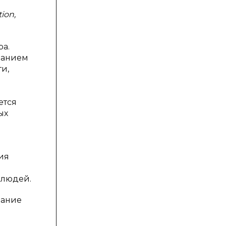
tion,
а.
азанием
ти,
ется
ых
ия
 людей.
мание