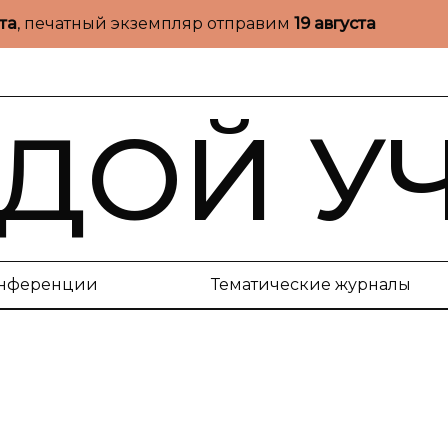
ста
, печатный экземпляр отправим
19 августа
ДОЙ У
нференции
Тематические журналы