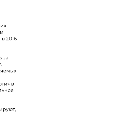
них
ым
в 2016
ь за
.
няемых
рти» в
льное
ируют,
и