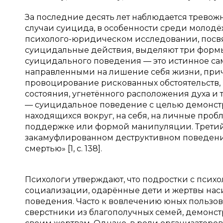
За последние десять лет наблюдается тревож
случаи суицида, в особенности среди молодёж
психолого-юридическом исследовании, посв
суицидальные действия, выделяют три формы
суицидального поведения — это истинное с
направленными на лишение себя жизни, при
провоцирование рискованных обстоятельств
состояния, угнетённого расположения духа и
— суицидальное поведение с целью демонстр
находящихся вокруг, на себя, на личные проб
поддержке или формой манипуляции. Третий
закамуфлированном деструктивном поведени
смертью» [1, с. 138].
Психологи утверждают, что подростки с псих
социализации, одарённые дети и жертвы на
поведения. Часто к вовлечению юных пользо
сверстники из благополучных семей, демонс