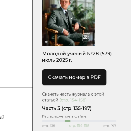
Молодой учёный №28 (579)
июль 2025 г.
Скачать номер в PDF
Скачать часть журнала с этой
статьей
(стр.
154-158
)
:
Часть 3
(стр. 135-197)
Расположение в файле:
ой
стр.
135
стр.
154-158
стр.
197