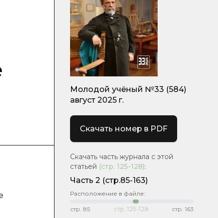
е
Молодой учёный №33 (584)
август 2025 г.
Скачать номер в PDF
Скачать часть журнала с этой
статьей
(стр.
125-128
)
:
Часть 2
(стр.85-163)
Расположение в файле:
е
стр.
85
стр.
125-128
стр.
163