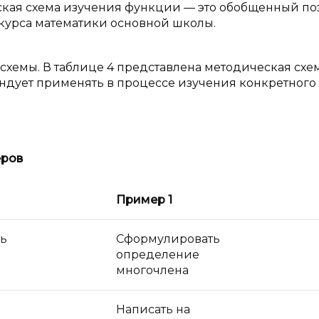
кая схема изучения функции — это обобщенный по
курса математики основной школы.
хемы. В таблице 4 представлена методическая схе
дует применять в процессе изучения конкретного
еров
Пример 1
ь
Сформулировать
определение
многочлена
Написать на