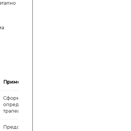
этапно
ма
Пример 2
Сформулировать
определение
трапеции
Представить