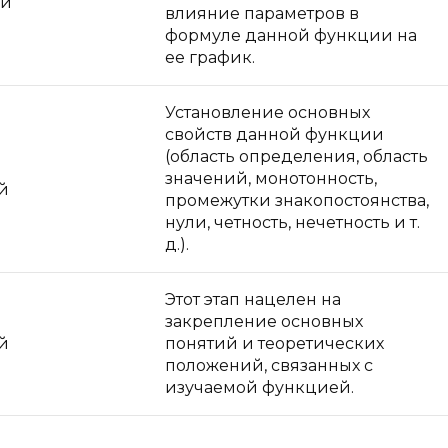
ии
влияние параметров в
формуле данной функции на
ее график.
Установление основных
свойств данной функции
(область определения, область
значений, монотонность,
й
промежутки знакопостоянства,
нули, четность, нечетность и т.
д.).
Этот этап нацелен на
закрепление основных
й
понятий и теоретических
положений, связанных с
изучаемой функцией.