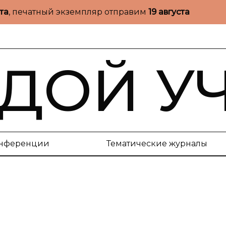
ста
, печатный экземпляр отправим
19 августа
ДОЙ У
нференции
Тематические журналы