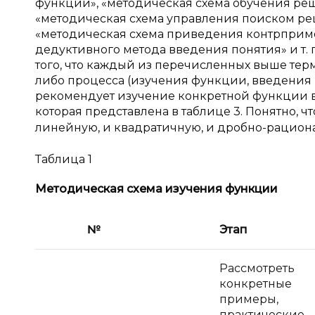
функции», «методическая схема обучения реш
«методическая схема управления поиском реш
«методическая схема приведения контрприме
дедуктивного метода введения понятия» и т.
того, что каждый из перечисленных выше тер
либо процесса (изучения функции, введения по
рекомендует изучение конкретной функции в
которая представлена в таблице 3. Понятно, ч
линейную, и квадратичную, и дробно-раци
Таблица 1
Методическая схема изучения функции
№
Этап
Рассмотреть
конкретные
примеры,
практические