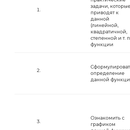
задачи, которы
приводят к
данной
(линейной,
квадратичной,
степенной и т. п
функции
Сформулироват
определение
данной функц
Ознакомить с
графиком