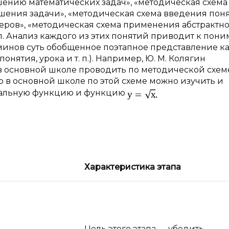
ению математических задач», «методическая схема 
ения задачи», «методическая схема введения поня
ров», «методическая схема применения абстрактно
 п. Анализ каждого из этих понятий приводит к пон
минов суть обобщенное поэтапное представление ка
нятия, урока и т. п.). Например, Ю. М. Колягин
 основной школе проводить по методической схем
то в основной школе по этой схеме можно изучить и
ональную функцию и функцию
Характеристика этапа
Цель этого этапа — убедить