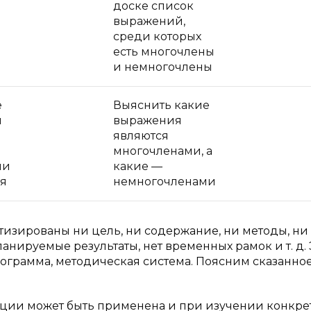
доске список
выражений,
среди которых
есть многочлены
и немногочлены
е
Выяснить какие
я
выражения
являются
многочленами, а
ми
какие —
ия
немногочленами
етизированы ни цель, ни содержание, ни методы, н
анируемые результаты, нет временных рамок и т. д.
программа, методическая система. Поясним сказанное
кции может быть применена и при изучении конкре