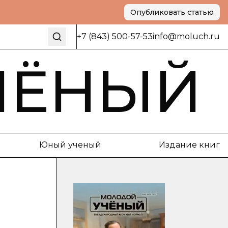
Опубликовать статью
+7 (843) 500-57-53
info@moluch.ru
ЧЁНЫЙ
Юный ученый
Издание книг