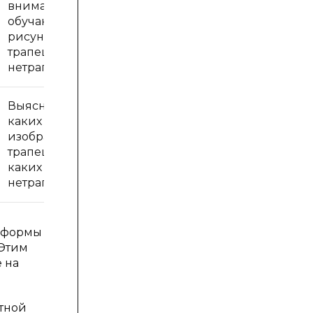
вниманию
обучающихся
рисунки
трапеций и
нетрапеций
Выяснить на
каких рисунках
изображены
трапеции, а на
каких
нетрапеции
и формы
 Этим
 на
тной