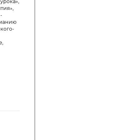
урока»,
тия»,
-
иманию
кого-
е,