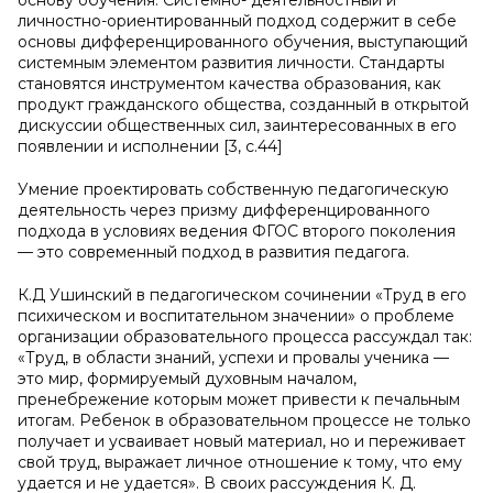
основу обучения. Системно- деятельностный и
личностно-ориентированный подход содержит в себе
основы дифференцированного обучения, выступающий
системным элементом развития личности. Стандарты
становятся инструментом качества образования, как
продукт гражданского общества, созданный в открытой
дискуссии общественных сил, заинтересованных в его
появлении и исполнении [3, с.44]
Умение проектировать собственную педагогическую
деятельность через призму дифференцированного
подхода в условиях ведения ФГОС второго поколения
— это современный подход в развития педагога.
К.Д Ушинский в педагогическом сочинении «Труд в его
психическом и воспитательном значении» о проблеме
организации образовательного процесса рассуждал так:
«Труд, в области знаний, успехи и провалы ученика —
это мир, формируемый духовным началом,
пренебрежение которым может привести к печальным
итогам. Ребенок в образовательном процессе не только
получает и усваивает новый материал, но и переживает
свой труд, выражает личное отношение к тому, что ему
удается и не удается». В своих рассуждения К. Д.