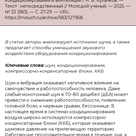
кондиционирования и вентиляции / Н. В. Кулачков. —
Текст : непосредственный // Молодой ученый. — 2025. —
№ 32 (583). — С. 27-29. — URL:
https://moluch.ru/archive/583/127958.
В статье авторы анализируют источники шума, а также
предлагает способы уменьшения звукового
воздействия оборудования кондиционирования.
Ключевые слова:
шум, кондиционирование,
компрессорно-конденсаторные блоки, ККБ.
Шум и вибрация оказывают негативное влияние на
самочувствие и работоспособность человека. Даже
слабый монотонный шум в 70–80 децибел (дБА) может
привести к снижению работоспособности, появлению
головной боли, к нервным срывам, бессоннице. В
настоящее время в системах кондиционирования
воздуха широко используются компрессорно-
конденсаторные блоки (ККБ), которые оказывают
шумовое давление на прилегающую территорию.
Работающие продолжительное время в течение дня, а