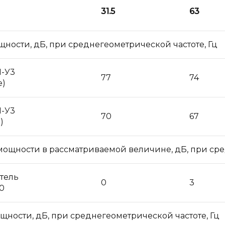
31.5
63
щности, дБ, при среднегеометрической частоте, Гц
1-У3
77
74
е)
1-У3
70
67
)
мощности в рассматриваемой величине, дБ, при сре
тель
0
3
0
щности, дБ, при среднегеометрической частоте, Гц