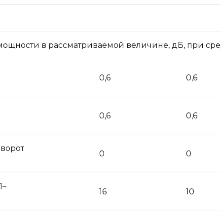
мощности в рассматриваемой величине, дБ, при сре
0,6
0,6
0,6
0,6
ворот
0
0
1–
16
10