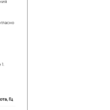
ения
огласно
а
1.
та, Гц