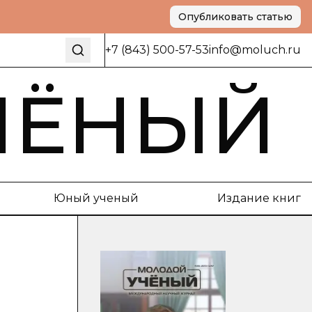
Опубликовать статью
+7 (843) 500-57-53
info@moluch.ru
ЧЁНЫЙ
Юный ученый
Издание книг