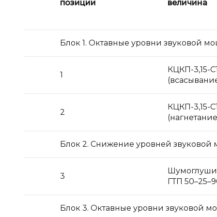
позиции
величина
Блок 1. Октавные уровни звуковой мо
КЦКП-3,15-С
1
(всасывани
КЦКП-3,15-С
2
(нагнетание
Блок 2. Снижение уровней звуковой 
Шумоглуши
3
ГТП 50–25–9
Блок 3. Октавные уровни звуковой мо