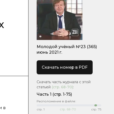
х
Молодой учёный №23 (365)
июнь 2021 г.
Скачать номер в PDF
Скачать часть журнала с этой
статьей
(стр.
68-70
)
:
Часть 1
(стр. 1-75)
Расположение в файле:
и в
стр.
1
стр.
68-70
стр.
75