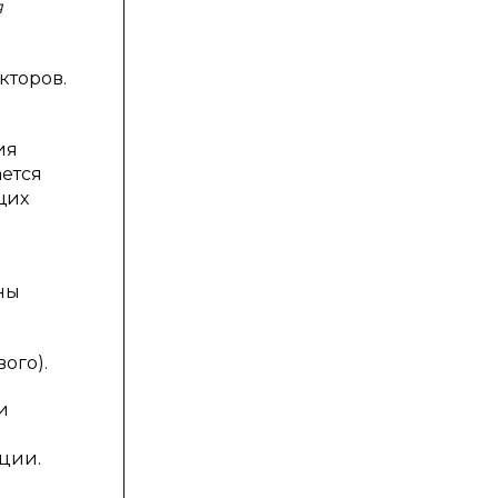
я
кторов.
ия
ается
щих
ны
ого).
и
иции.