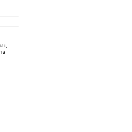
1
0
м
ниц
та