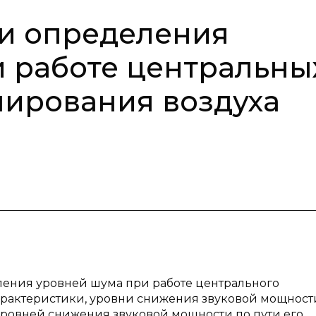
ли определения
 работе центральны
ирования воздуха
ления уровней шума при работе центрального
рактеристики, уровни снижения звуковой мощност
уровней снижения звуковой мощности по пути его