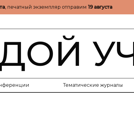
ста
, печатный экземпляр отправим
19 августа
ДОЙ У
нференции
Тематические журналы