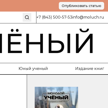
Опубликовать статью
+7 (843) 500-57-53
info@moluch.ru
ЧЁНЫЙ
Юный ученый
Издание книг