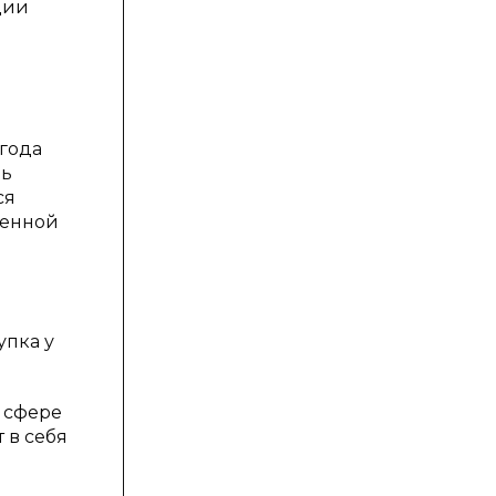
ции
года
нь
ся
венной
упка у
в сфере
 в себя