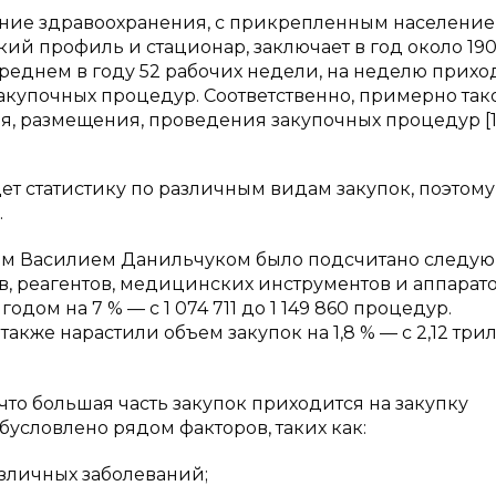
ение здравоохранения, с прикрепленным населени
й профиль и стационар, заключает в год около 19
 среднем в году 52 рабочих недели, на неделю прихо
закупочных процедур. Соответственно, примерно так
, размещения, проведения закупочных процедур [1, с
т статистику по различным видам закупок, поэтому
.
ртом Василием Данильчуком было подсчитано следую
, реагентов, медицинских инструментов и аппарат
одом на 7 % — с 1 074 711 до 1 149 860 процедур.
акже нарастили объем закупок на 1,8 % — с 2,12 три
 что большая часть закупок приходится на закупку
обусловлено рядом факторов, таких как:
зличных заболеваний;