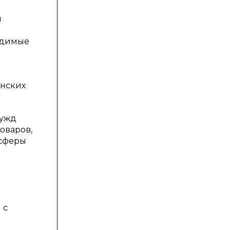
й
одимые
инских
нужд
оваров,
 сферы
 с