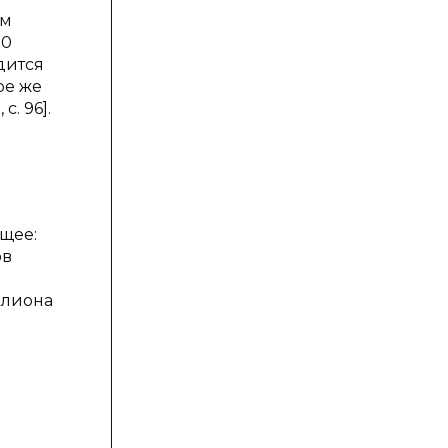
ем
00
дится
ое же
. 96].
щее:
ов
ллиона