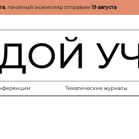
ста
, печатный экземпляр отправим
19 августа
ДОЙ У
нференции
Тематические журналы