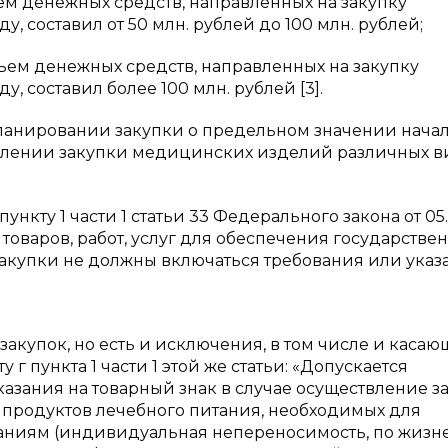
ъем денежных средств, направленных на закупку
составил от 50 млн. рублей до 100 млн. рублей;
объем денежных средств, направленных на закупку
составил более 100 млн. рублей [3].
планировании закупки о предельном значении нача
влении закупки медицинских изделий различных в
пункту 1 части 1 статьи 33 Федерального закона от 05
товаров, работ, услуг для обеспечения государстве
акупки не должны включаться требования или указ
закупок, но есть и исключения, в том числе и каса
г пункта 1 части 1 этой же статьи: «Допускается
казания на товарный знак в случае осуществление з
продуктов лечебного питания, необходимых для
аниям (индивидуальная непереносимость, по жиз