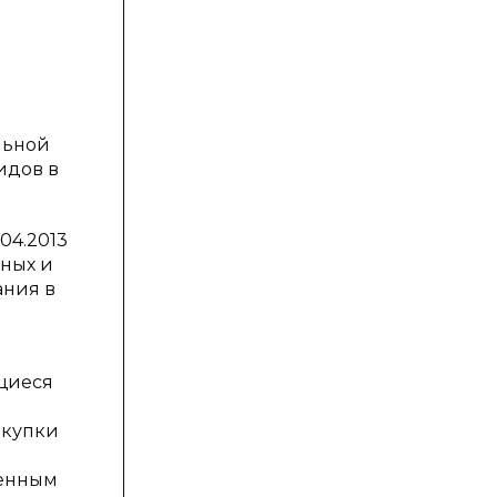
льной
идов в
.04.2013
нных и
ания в
ющиеся
акупки
ненным