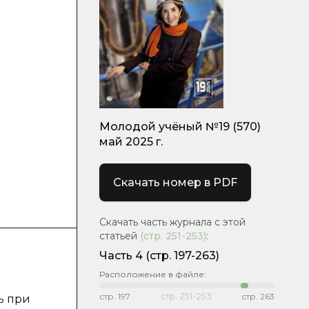
Молодой учёный №19 (570)
май 2025 г.
Скачать номер в PDF
Скачать часть журнала с этой
статьей
(стр.
251-253
)
:
Часть 4
(стр. 197-263)
Расположение в файле:
стр.
197
стр.
251-253
стр.
263
ь при