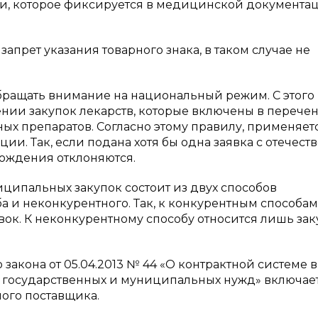
и, которое фиксируется в медицинской документа
запрет указания товарного знака, в таком случае не
бращать внимание на национальный режим. С этого 
нии закупок лекарств, которые включены в перече
х препаратов. Согласно этому правилу, применяет
и. Так, если подана хотя бы одна заявка с отечест
хождения отклоняются.
иципальных закупок состоит из двух способов
а и неконкурентного. Так, к конкурентным способам
вок. К неконкурентному способу относится лишь зак
закона от 05.04.2013 № 44 «О контрактной системе 
ия государственных и муниципальных нужд» включает
ного поставщика.