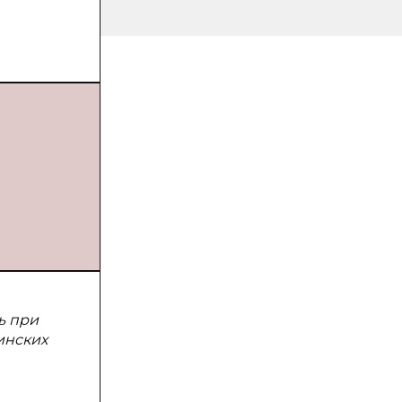
ь при
инских